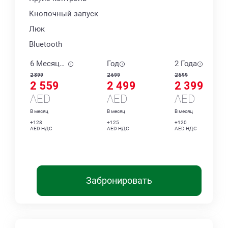
Кнопочный запуск
Люк
Bluetooth
6 Месяцев
Год
2 Года
2 899
2 699
2 599
2 559
2 499
2 399
AED
AED
AED
В месяц
В месяц
В месяц
+128
+125
+120
AED НДС
AED НДС
AED НДС
Забронировать