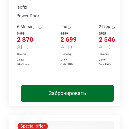
Isofix
Power Door
6 Месяцев
Год
2 Года
3 189
2 999
2 829
2 870
2 699
2 546
AED
AED
AED
В месяц
В месяц
В месяц
+144
+135
+127
AED НДС
AED НДС
AED НДС
Забронировать
Special offer