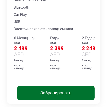
Bluetooth
Car Play
USB
Электрические стеклоподъемники
6 Месяцев
Год
2 Года
2 799
2 599
2 499
2 499
2 399
2 249
AED
AED
AED
В месяц
В месяц
В месяц
+125
+120
+112
AED НДС
AED НДС
AED НДС
Забронировать