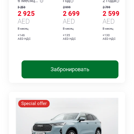
6 Месяцев
Год
2 Года
3 250
2 999
2 799
2 925
2 699
2 599
AED
AED
AED
В месяц
В месяц
В месяц
+146
+135
+130
AED НДС
AED НДС
AED НДС
Забронировать
Special offer