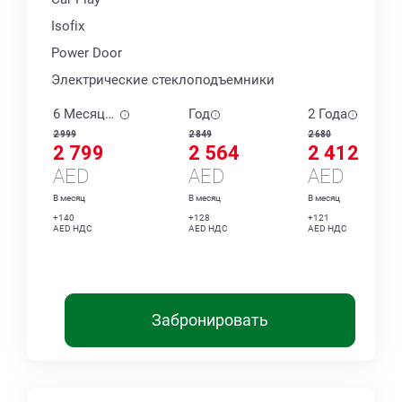
Isofix
Power Door
Электрические стеклоподъемники
6 Месяцев
Год
2 Года
2 999
2 849
2 680
2 799
2 564
2 412
AED
AED
AED
В месяц
В месяц
В месяц
+140
+128
+121
AED НДС
AED НДС
AED НДС
Забронировать