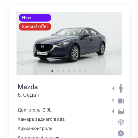
New
Special offer
Mazda
4
6, Седан
2
Двигатель: 2.0L
4
Камера заднего вида
Круиз-контроль
Кнопочный запуск