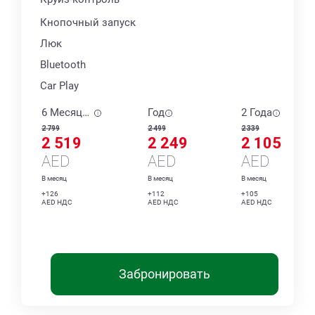
Кнопочный запуск
Люк
Bluetooth
Car Play
6 Месяцев
Год
2 Года
2 799
2 499
2 339
2 519
2 249
2 105
AED
AED
AED
В месяц
В месяц
В месяц
+126
+112
+105
AED НДС
AED НДС
AED НДС
Забронировать