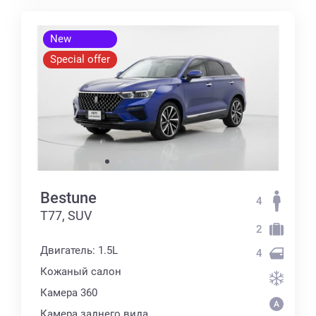
New
Special offer
Bestune
4
T77, SUV
2
Двигатель: 1.5L
4
Кожаный салон
Камера 360
Камера заднего вида