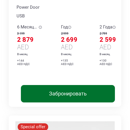
Power Door
USB
6 Месяцев
Год
2 Года
3 199
2 999
2 799
2 879
2 699
2 599
AED
AED
AED
В месяц
В месяц
В месяц
+144
+135
+130
AED НДС
AED НДС
AED НДС
Забронировать
Special offer