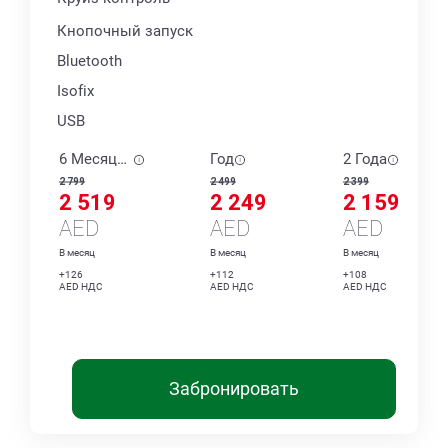
Кнопочный запуск
Bluetooth
Isofix
USB
6 Месяцев
Год
2 Года
2 799
2 499
2 399
2 519
2 249
2 159
AED
AED
AED
В месяц
В месяц
В месяц
+126
+112
+108
AED НДС
AED НДС
AED НДС
Забронировать