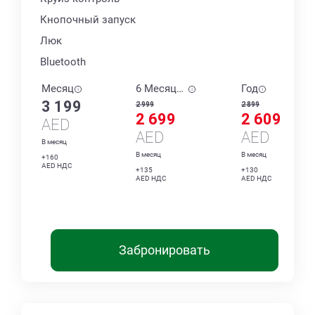
Кнопочный запуск
Люк
Bluetooth
Месяц
6 Месяцев
Год
3 199
2 999
2 899
2 699
2 609
AED
AED
AED
В месяц
В месяц
В месяц
+160
AED НДС
+135
+130
AED НДС
AED НДС
Забронировать