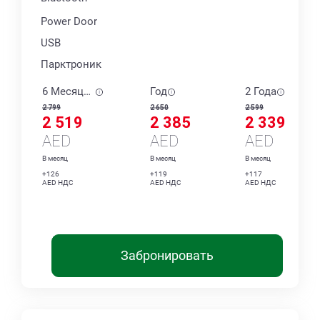
Power Door
USB
Парктроник
6 Месяцев
Год
2 Года
2 799
2 650
2 599
2 519
2 385
2 339
AED
AED
AED
В месяц
В месяц
В месяц
+126
+119
+117
AED НДС
AED НДС
AED НДС
Забронировать