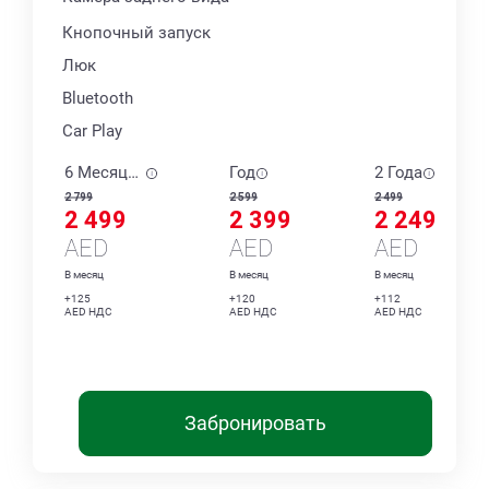
Кнопочный запуск
Люк
Bluetooth
Car Play
6 Месяцев
Год
2 Года
2 799
2 599
2 499
2 499
2 399
2 249
AED
AED
AED
В месяц
В месяц
В месяц
+125
+120
+112
AED НДС
AED НДС
AED НДС
Забронировать