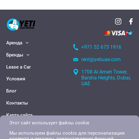
Аренда
+971 52 673 1916
Бренды
rent@yetiuae.com
Lease a Car
1708 Al Ameri Tower,
Barsha Heights, Dubai,
Условия
UAE
Блог
Контакты
Карта сайта
Этот сайт использует файлы cookie
Мы используем файлы cookie для персонализации
контента и рекламы, предоставления функций