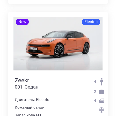
New
Electric
Zeekr
4
001, Седан
2
Двигатель: Electric
4
Кожаный салон
Запас хода 600