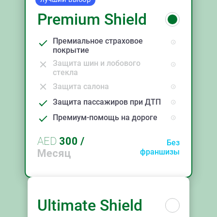
Premium Shield
Премиальное страховое
покрытие
Защита шин и лобового
стекла
Защита салона
Защита пассажиров при ДТП
Премиум-помощь на дороге
AED
300
/
Без
Месяц
франшизы
Ultimate Shield