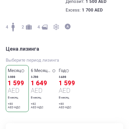
Депозит:
1 500
AED
Excess:
1 700
AED
4
2
4
Цена лизинга
Выберите период лизинга
Месяц
6 Месяцев
Год
1 999
1 799
1 699
1 599
1 649
1 599
AED
AED
AED
В месяц
В месяц
В месяц
+80
+82
+80
AED НДС
AED НДС
AED НДС