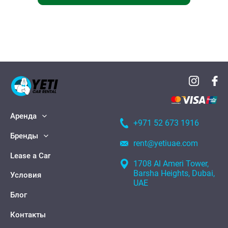
Аренда
+971 52 673 1916
Бренды
rent@yetiuae.com
Lease a Car
1708 Al Ameri Tower,
Barsha Heights, Dubai,
Условия
UAE
Блог
Контакты