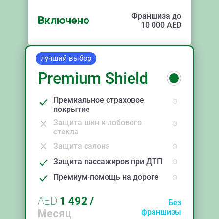
Франшиза до
Включено
10 000
AED
лучший выбор
Premium Shield
Премиальное страховое
покрытие
Защита шин и лобового
стекла
Защита салона
Защита пассажиров при ДТП
Премиум-помощь на дороге
AED
1 492
/
Без
Месяц
франшизы