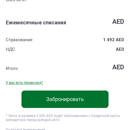
AED
Ежемесячные списания
Страхование
1 492
AED
НДС
AED
AED
Итого
У вас есть промо-код?
Забронировать
* Залог в размере
3 000
AED будет заблокирован с Кредитной карты
арендатора перед арендой авто.
Политика прекращения