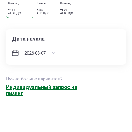
В месяц
В месяц
В месяц
+414
+387
+369
AED НДС
AED НДС
AED НДС
Дата начала
Нужно больше вариантов?
Индивидуальный запрос на
лизинг