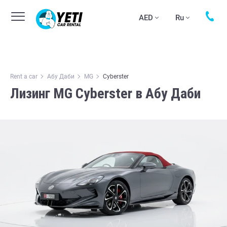
AED
Ru
Rent a car
Абу Даби
MG
Cyberster
Лизинг MG Cyberster в Абу Даби