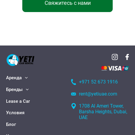
Свяжитесь с нами
Аренда
+971 52 673 1916
Бренды
rent@yetiuae.com
Lease a Car
1708 Al Ameri Tower,
Barsha Heights, Dubai,
Условия
UAE
Блог