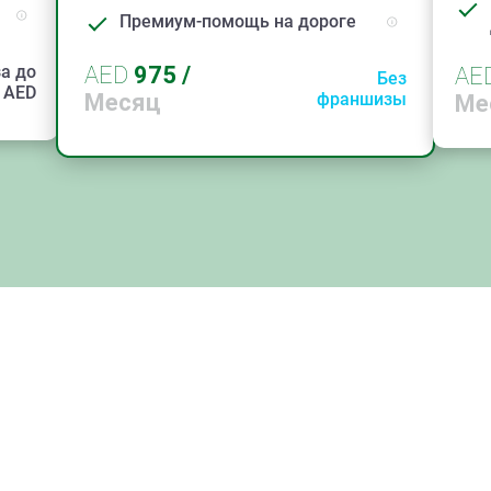
Премиум-помощь на дороге
а до
AED
975
/
AE
Без
AED
Месяц
франшизы
Ме