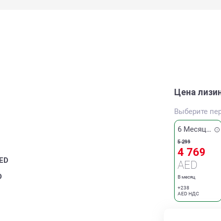
Цена лизи
Выберите пе
6 Месяцев
5 299
4 769
ED
AED
D
В месяц
+238
AED НДС