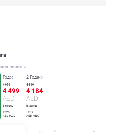
нга
риод лизинга
Год
2 Года
4 999
4 649
4 499
4 184
AED
AED
В месяц
В месяц
+225
+209
AED НДС
AED НДС