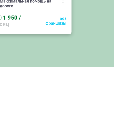
Максимальная помощь на
дороге
D
1 950
/
Без
сяц
франшизы