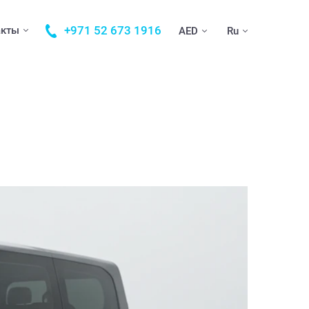
+971 52 673 1916
акты
AED
Ru