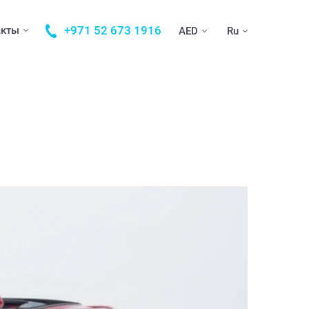
+971 52 673 1916
акты
AED
Ru