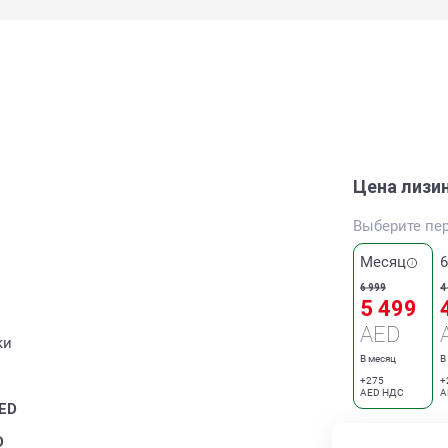
Цена лизи
Выберите пе
Месяц
6 999
4
5 499
AED
ки
В месяц
В
+275
+
AED НДС
A
ED
D