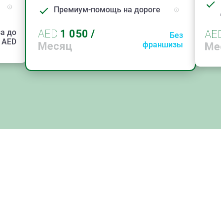
Премиум-помощь на дороге
а до
AED
1 050
/
AE
Без
AED
Месяц
франшизы
Ме