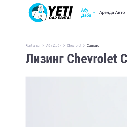
Абу
Аренда Авто
Даби
Rent a car
Абу Даби
Chevrolet
Camaro
Лизинг Chevrolet 