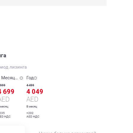
нга
риод лизинга
6 Месяцев
Год
 999
4 499
4 699
4 049
AED
AED
 месяц
В месяц
235
+202
ED НДС
AED НДС