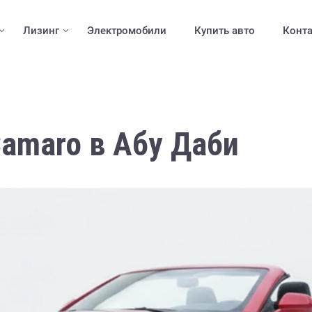
Лизинг
Электромобили
Купить авто
Конт
Camaro в Абу Даби