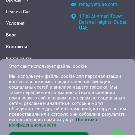
Бренды
rent@yetiuae.com
Lease a Car
1708 Al Ameri Tower,
Barsha Heights, Dubai,
Условия
UAE
Блог
Контакты
Карта сайта
Этот сайт использует файлы cookie
Мы используем файлы cookie для персонализации
контента и рекламы, предоставления функций
социальных сетей и анализа нашего трафика. Мы
также передаем информацию об использовании
вами нашего сайта нашим партнерам по социальным
сетям, рекламе и аналитике, которые могут
объединять ее с другой информацией, которую вы им
предоставили или которую они собрали в результате
использования вами их услуг.
Политика
конфиденциальности.