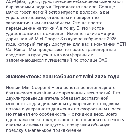
Абу-Даби, где футуристические небоскребы сменяются
бирюзовыми водами Персидского залива. Солнце
мягко греет, легкий ветер играет в волосах, а вы
управляете юрким, стильным и невероятно
харизматичным автомобилем. Это не просто
перемещение из точки А в точку Б, это чистое
удовольствие от вождения. Именно такие эмоции
дарит новый Mini Cooper S в кузове кабриолет 2025
года, который теперь доступен для вас в компании YETI
Car Rental. Мы предлагаем не просто транспортный
средство, а пропуск в мир комфортных и
запоминающихся путешествий по столице ОАЭ.
Знакомьтесь: ваш кабриолет Mini 2025 года
Новый Mini Cooper S – это сочетание легендарного
британского дизайна и современных технологий. Его
двухлитровый двигатель обладает достаточной
мощностью для динамичных ускорений в городском
потоке и уверенного движения по скоростным шоссе.
Но главная его особенность – откидной верх. Всего
одно нажатие кнопки, и салон наполняется солнечным
светом и свежим воздухом, превращая обычную
поездку в маленькое приключение.