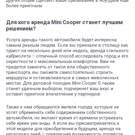
других опций сделают ваше пребывание в Абу-Даби еще
более приятным.
Для кого аренда Mini Cooper станет лучшим
решением?
Услуга аренды такого автомобиля будет интересна
самым разным людям. Если вы приехали в столицу как
турист на несколько дней или недель, аренда стильного
кабриолета – отличный способ исследовать город и его
окрестности с максимальным комфортом. Вам не
придется зависеть от такси или общественного
транспорта, вы сможете самостоятельно строить
маршруты и останавливаться в самых живописных
местах. Для деловой поездки Mini Cooper S также
станет удачным выбором, подчеркнет ваш вкус и
оставит приятное впечатление у партнеров.
Также к нам обращаются жители города, которые не
хотят обременять себя содержанием собственного
автомобиля, но желают время от времени устраивать
себе яркие уик-энды. А если вы присматриваетесь к
этой модели для приобретения в будущем, аренда на
несколько дней – прекрасная возможность провести