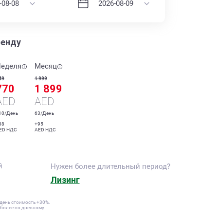
ренду
еделя
Месяц
49
1 999
770
1 899
AED
AED
10/День
63/День
38
+95
ED НДС
AED НДС
й
Нужен более длительный период?
Лизинг
 день стоимость +30%.
и более по дневному