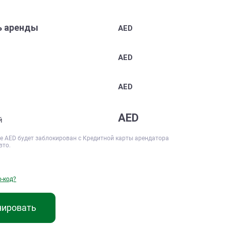
ь аренды
AED
AED
AED
AED
й
ре
AED будет заблокирован с Кредитной карты арендатора
вто.
о-код?
нировать