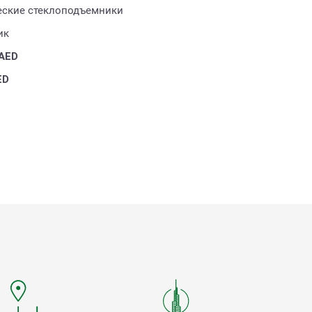
еские стеклоподъемники
ик
AED
ED