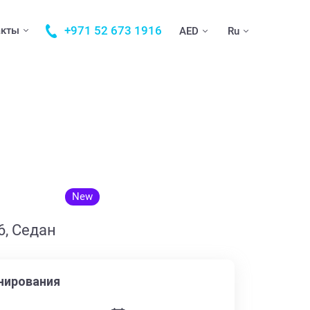
+971 52 673 1916
акты
AED
Ru
New
6, Седан
нирования