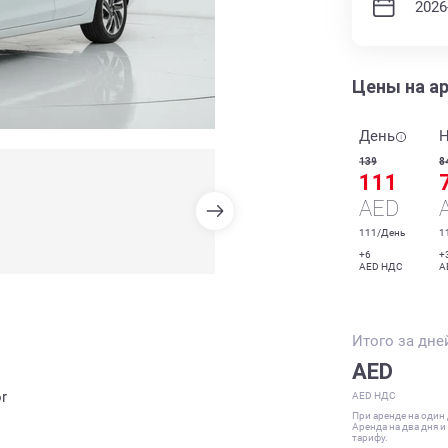
Цены на а
День
Н
139
8
111
AED
111/День
1
+6
+
AED НДС
A
Итого за
дне
AED
r
AED НДС
При аренде на один
Аренда на два дня 
тарифу.