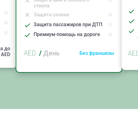
стекла
Защита салона
Защита пассажиров при ДТП
Премиум-помощь на дороге
а до
AED
/
День
AE
Без франшизы
AED