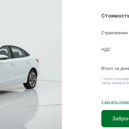
Стоимост
Страхование
НДС
Итого за
дне
* Залог в разме
перед арендой а
У вас есть пром
Забро