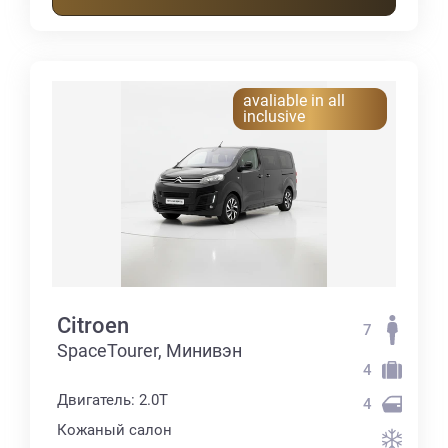
avaliable in all
inclusive
Citroen
7
SpaceTourer, Минивэн
4
Двигатель: 2.0T
4
Кожаный салон