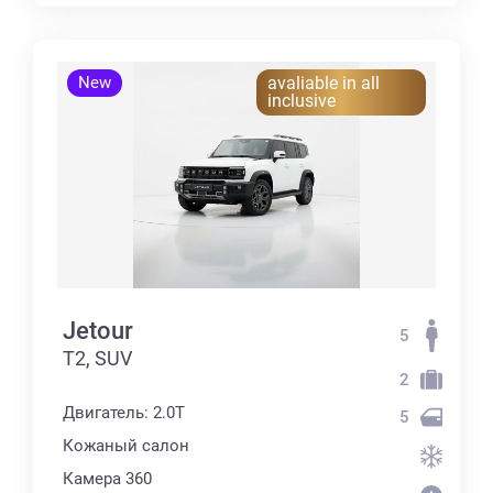
New
avaliable in all
inclusive
Jetour
5
T2, SUV
2
Двигатель: 2.0T
5
Кожаный салон
Камера 360