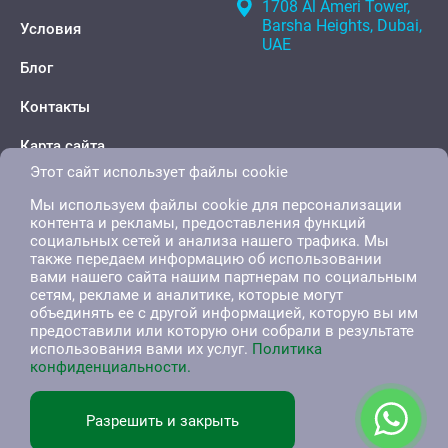
1708 Al Ameri Tower,
Barsha Heights, Dubai,
Условия
UAE
Блог
Контакты
Карта сайта
Этот сайт использует файлы cookie
Мы используем файлы cookie для персонализации
контента и рекламы, предоставления функций
социальных сетей и анализа нашего трафика. Мы
также передаем информацию об использовании
вами нашего сайта нашим партнерам по социальным
сетям, рекламе и аналитике, которые могут
объединять ее с другой информацией, которую вы им
предоставили или которую они собрали в результате
использования вами их услуг.
Политика
конфиденциальности.
English
العربية
Русский
Разрешить и закрыть
All right reserved. 2026