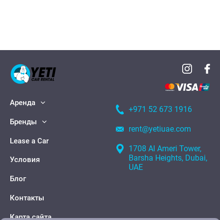
Аренда
+971 52 673 1916
Бренды
rent@yetiuae.com
Lease a Car
1708 Al Ameri Tower,
Barsha Heights, Dubai,
Условия
UAE
Блог
Контакты
Карта сайта