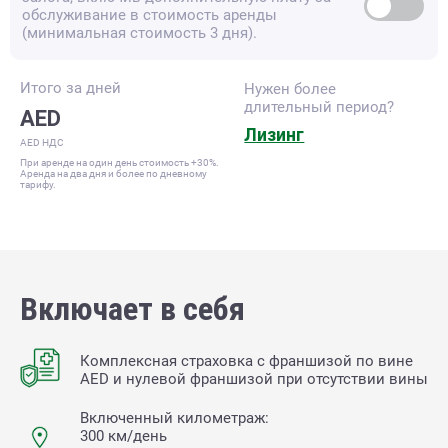
обслуживание в стоимость аренды
(минимальная стоимость 3 дня).
Итого за
дней
Нужен более
длительный период?
AED
Лизинг
AED НДС
При аренде на один день стоимость +30%.
Аренда на два дня и более по дневному
тарифу.
Включает в себя
Комплексная страховка с франшизой по вине
AED и нулевой франшизой при отсутствии вины
Включенный километраж:
300 км/день