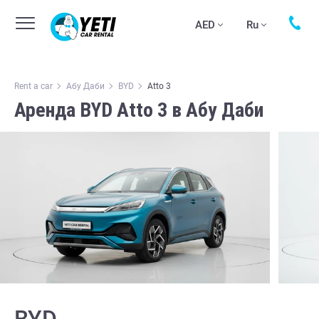
AED
Ru
Rent a car
Абу Даби
BYD
Atto 3
Аренда BYD Atto 3 в Абу Даби
BYD