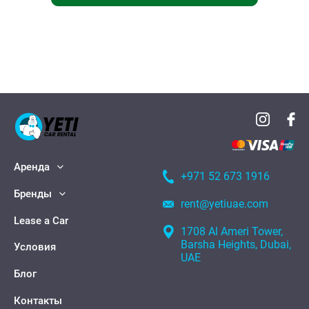
Аренда
+971 52 673 1916
Бренды
rent@yetiuae.com
Lease a Car
1708 Al Ameri Tower,
Barsha Heights, Dubai,
Условия
UAE
Блог
Контакты