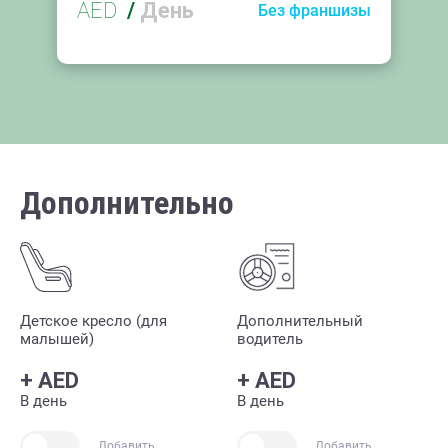
AED
/
День
Без франшизы
Дополнительно
Детское кресло (для
Дополнительный
малышей)
водитель
+
AED
+
AED
В день
В день
Добавить
Добавить