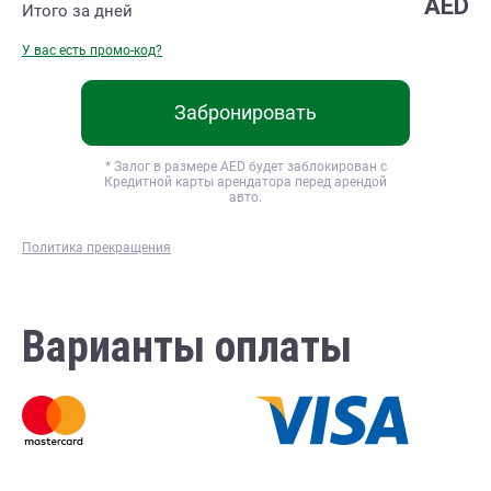
AED
Итого за
дней
У вас есть промо-код?
Забронировать
* Залог в размере
AED будет заблокирован с
Кредитной карты арендатора перед арендой
авто.
Политика прекращения
Варианты оплаты