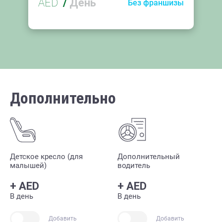
AED
/
День
Без франшизы
Дополнительно
Детское кресло (для
Дополнительный
малышей)
водитель
+
AED
+
AED
В день
В день
Добавить
Добавить