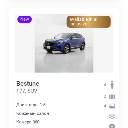
New
avaliable in all
inclusive
Bestune
4
T77, SUV
2
Двигатель: 1.5L
4
Кожаный салон
Камера 360