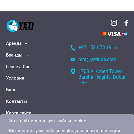
Аренда
+971 52 673 1916
Бренды
rent@yetiuae.com
Lease a Car
1708 Al Ameri Tower,
Barsha Heights, Dubai,
Условия
UAE
Блог
Контакты
Карта сайта
Этот сайт использует файлы cookie
Мы используем файлы cookie для персонализации