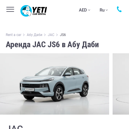
AED
Ru
Rent a car
Абу Даби
JAC
JS6
Аренда JAC JS6 в Абу Даби
JAC