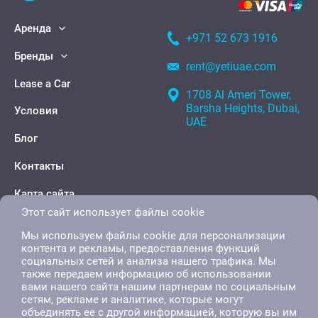
Аренда
+971 52 673 1916
Бренды
rent@yetiuae.com
Lease a Car
1708 Al Ameri Tower,
Barsha Heights, Dubai,
Условия
UAE
Блог
Контакты
Карта сайта
Этот сайт использует файлы cookie
Мы используем файлы cookie для персонализации
контента и рекламы, предоставления функций
социальных сетей и анализа нашего трафика. Мы
также передаем информацию об использовании
вами нашего сайта нашим партнерам по социальным
сетям, рекламе и аналитике, которые могут
объединять ее с другой информацией, которую вы им