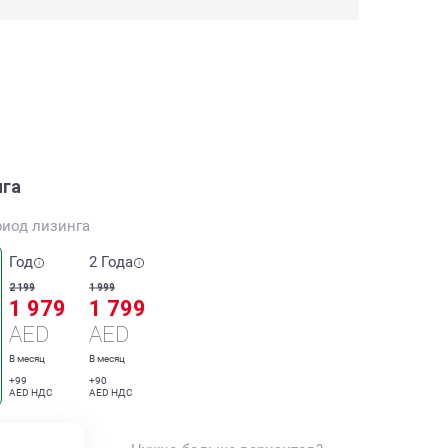
нга
риод лизинга
Год
2 Года
2 199
1 999
1 979
1 799
AED
AED
В месяц
В месяц
+99
+90
AED НДС
AED НДС