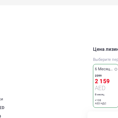
Цена лизи
Выберите пе
6 Месяцев
2 399
2 159
AED
В месяц
ки
+108
AED НДС
ED
D