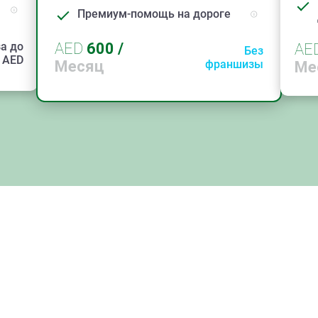
Премиум-помощь на дороге
а до
AED
600
/
AE
Без
AED
Месяц
франшизы
Ме