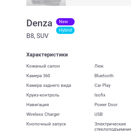
Denza
New
Hybrid
B8, SUV
Характеристики
Кожаный салон
Люк
Камера 360
Bluetooth
Камера заднего вида
Car Play
Круиз-контроль
Isofix
Навигация
Power Door
Wireless Charger
USB
Кнопочный запуск
Электрические
стеклоподъемни