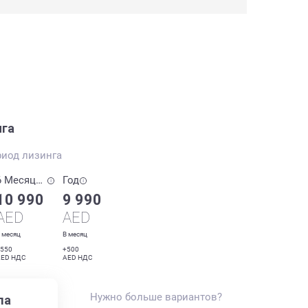
нга
риод лизинга
6 Месяцев
Год
10 990
9 990
AED
AED
 месяц
В месяц
550
+500
ED НДС
AED НДС
Нужно больше вариантов?
ла