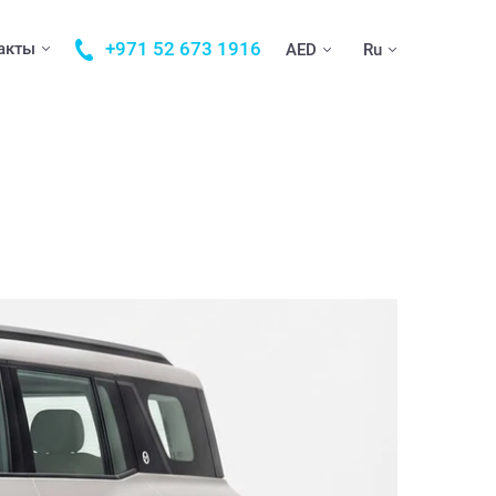
+971 52 673 1916
акты
AED
Ru