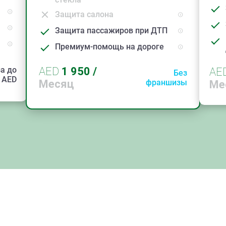
Защита салона
Защита пассажиров при ДТП
Премиум-помощь на дороге
а до
AED
1 950
/
AE
Без
AED
Месяц
франшизы
Ме