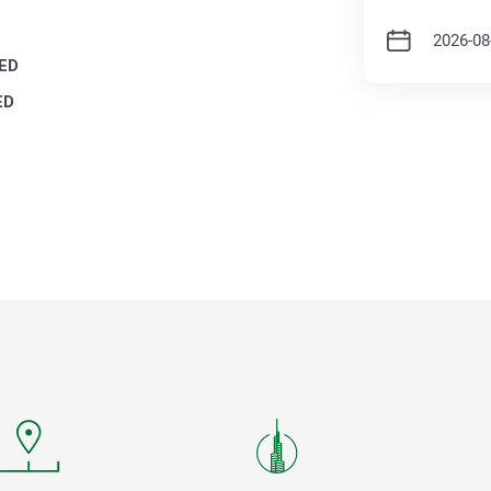
ED
ED