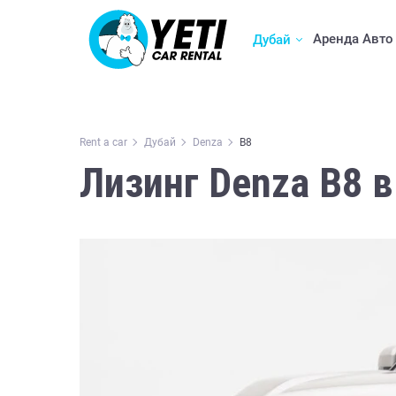
Аренда Авто
Дубай
Rent a car
Дубай
Denza
B8
Лизинг Denza B8 в