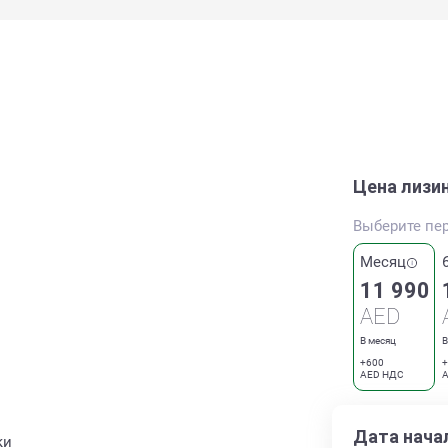
Цена лизи
Выберите пе
Месяц
11 990
AED
В месяц
В
+600
+
AED НДС
A
Дата нача
ки