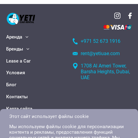
Аренда
+971 52 673 1916
Бренды
rent@yetiuae.com
Lease a Car
1708 Al Ameri Tower,
Barsha Heights, Dubai,
Условия
UAE
Блог
Контакты
Карта сайта
Этот сайт использует файлы cookie
Мы используем файлы cookie для персонализации
контента и рекламы, предоставления функций
социальных сетей и анализа нашего трафика. Мы