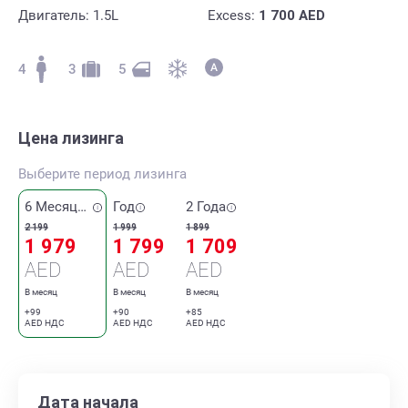
Двигатель: 1.5L
Excess:
1 700
AED
4
3
5
Цена лизинга
Выберите период лизинга
6 Месяцев
Год
2 Года
2 199
1 999
1 899
1 979
1 799
1 709
AED
AED
AED
В месяц
В месяц
В месяц
+99
+90
+85
AED НДС
AED НДС
AED НДС
Дата начала