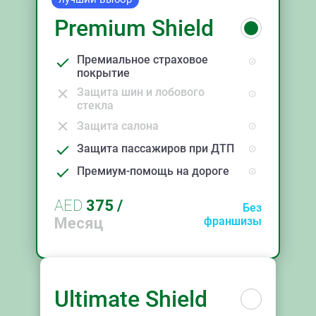
Premium Shield
Премиальное страховое
покрытие
Защита шин и лобового
стекла
Защита салона
Защита пассажиров при ДТП
Премиум-помощь на дороге
AED
375
/
Без
Месяц
франшизы
Ultimate Shield