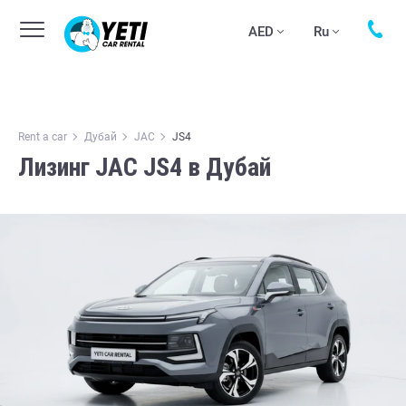
AED
Ru
Rent a car
Дубай
JAC
JS4
Лизинг JAC JS4 в Дубай