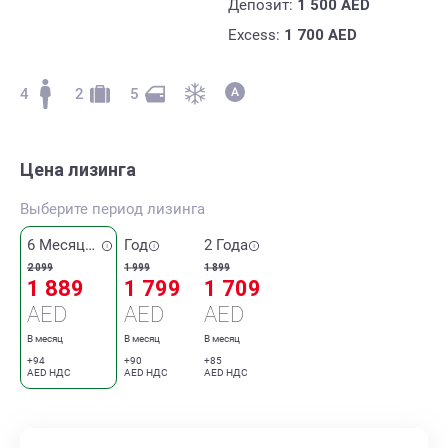
Депозит:
1 500
AED
Excess:
1 700
AED
4
2
5
Цена лизинга
Выберите период лизинга
6 Месяцев
Год
2 Года
2 099
1 999
1 899
1 889
1 799
1 709
AED
AED
AED
В месяц
В месяц
В месяц
+94
+90
+85
AED НДС
AED НДС
AED НДС