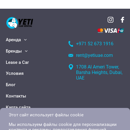
Аренда
+971 52 673 1916
Бренды
rent@yetiuae.com
Lease a Car
1708 Al Ameri Tower,
Barsha Heights, Dubai,
Условия
UAE
Блог
Контакты
Карта сайта
Этот сайт использует файлы cookie
Мы используем файлы cookie для персонализации
контента и рекламы, предоставления функций