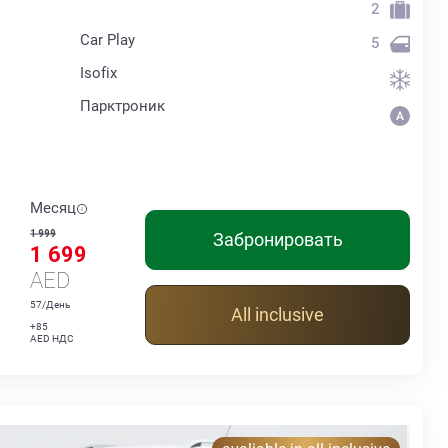
2
Car Play
5
Isofix
Парктроник
Месяц
1 999
Забронировать
1 699
AED
57/День
All inclusive
+85
AED НДС