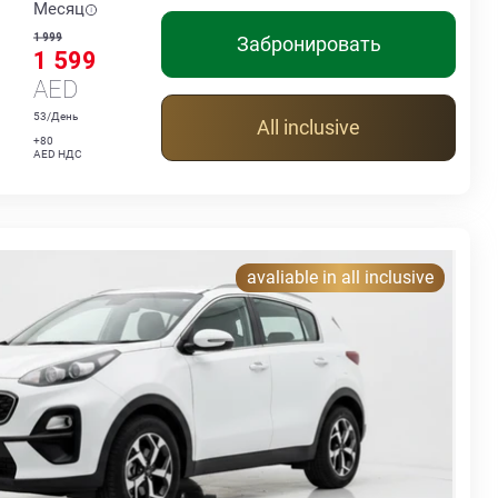
Месяц
1 999
Забронировать
1 599
AED
53/День
All inclusive
+80
AED НДС
avaliable in all inclusive