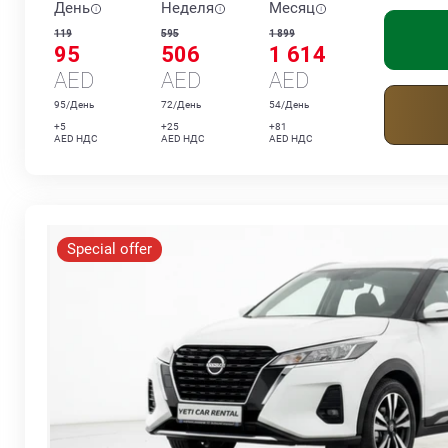
День
Неделя
Месяц
119
595
1 899
95
506
1 614
AED
AED
AED
95/День
72/День
54/День
+5
+25
+81
AED НДС
AED НДС
AED НДС
Special offer