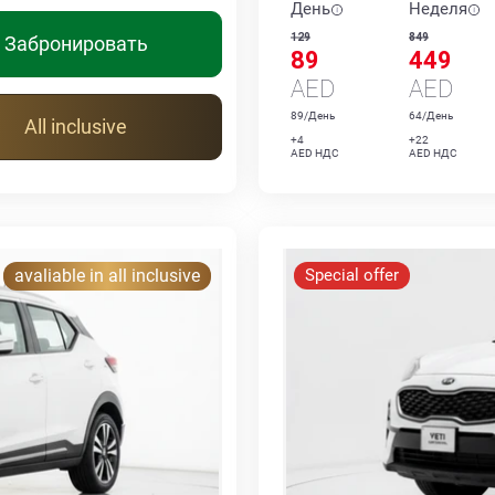
День
Неделя
129
849
Забронировать
89
449
AED
AED
89/День
64/День
All inclusive
+4
+22
AED НДС
AED НДС
avaliable in all inclusive
Special offer