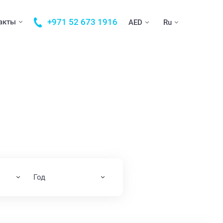
+971 52 673 1916
акты
AED
Ru
Год