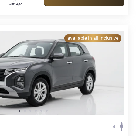
+102
AED НДС
avaliable in all inclusive
4