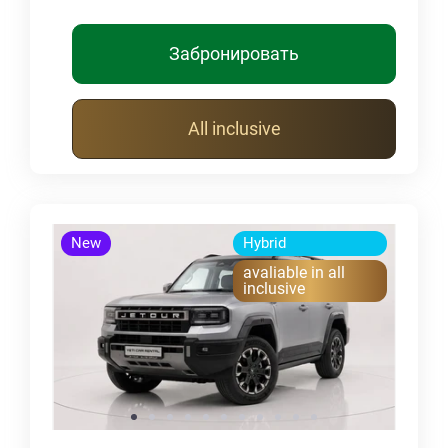
Забронировать
All inclusive
New
Hybrid
avaliable in all
inclusive