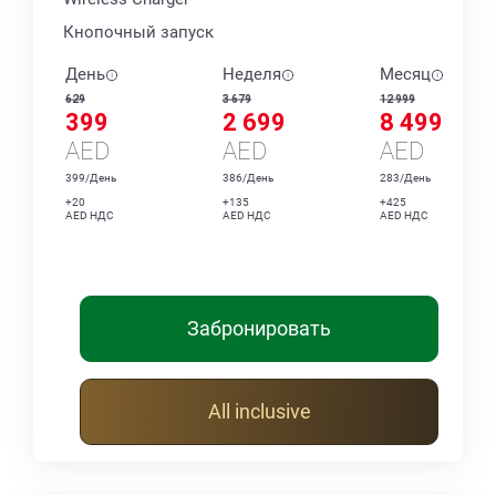
Кнопочный запуск
День
Неделя
Месяц
629
3 679
12 999
399
2 699
8 499
AED
AED
AED
399/День
386/День
283/День
+20
+135
+425
AED НДС
AED НДС
AED НДС
Забронировать
All inclusive