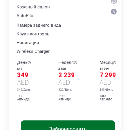
Кожаный салон
AutoPilot
Камера заднего вида
Круиз-контроль
Навигация
Wireless Charger
День
Неделя
Месяц
699
3 850
12 999
349
2 239
7 299
AED
AED
AED
349/День
320/День
243/День
+17
+112
+365
AED НДС
AED НДС
AED НДС
Забронировать