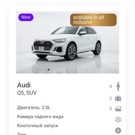
New
avaliable in all
inclusive
Audi
4
Q5, SUV
2
Двигатель: 2.0L
5
Камера заднего вида
Кнопочный запуск
Люк