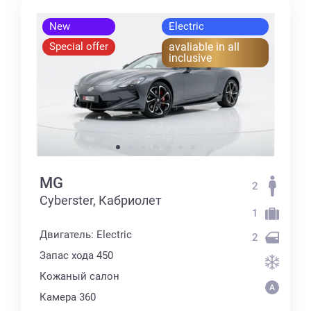
New
Electric
Special offer
avaliable in all
inclusive
MG
2
Cyberster, Кабриолет
1
Двигатель: Electric
2
Запас хода 450
Кожаный салон
Камера 360