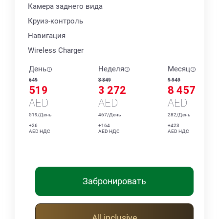
Камера заднего вида
Круиз-контроль
Навигация
Wireless Charger
День
Неделя
Месяц
649
3 849
9 949
519
3 272
8 457
AED
AED
AED
519/День
467/День
282/День
+26
+164
+423
AED НДС
AED НДС
AED НДС
Забронировать
All inclusive