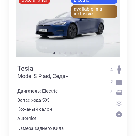
Special offer
Electric
avaliable in all
inclusive
Tesla
4
Model S Plaid, Седан
2
Двигатель: Electric
4
Запас хода 595
Кожаный салон
AutoPilot
Камера заднего вида