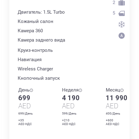
2
Двигатель: 1.5L Turbo
5
Кожаный салон
Камера 360
Камера заднего вида
Круиз-контроль
Навигация
Wireless Charger
Кнопочный запуск
День
Неделя
Месяц
699
4 190
11 990
AED
AED
AED
699/День
599/День
400/День
+35
+210
+600
AED НДС
AED НДС
AED НДС