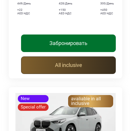
449/День
428/День
300/День
+22
+150
+450
AED НДС
AED НДС
AED НДС
Забронировать
All inclusive
New
avaliable in all
inclusive
Special offer