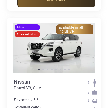
New
avaliable in all
inclusive
Special offer
Nissan
7
Patrol V8, SUV
3
Двигатель: 5.6L
5
Кожаный салон