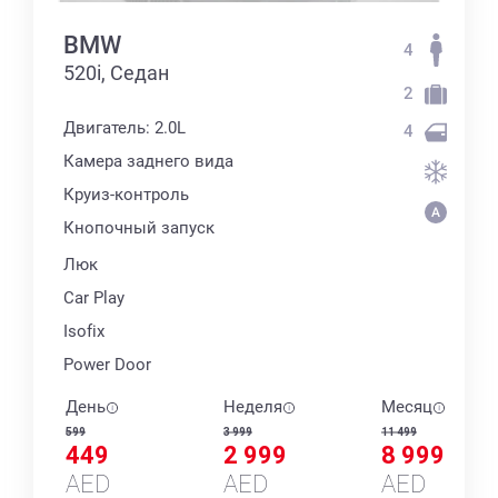
BMW
4
520i, Седан
2
Двигатель: 2.0L
4
Камера заднего вида
Круиз-контроль
Кнопочный запуск
Люк
Car Play
Isofix
Power Door
День
Неделя
Месяц
599
3 999
11 499
449
2 999
8 999
AED
AED
AED