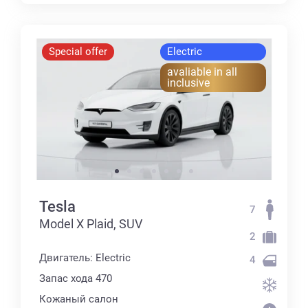
Special offer
Electric
avaliable in all
inclusive
Tesla
7
Model X Plaid, SUV
2
Двигатель: Electric
4
Запас хода 470
Кожаный салон