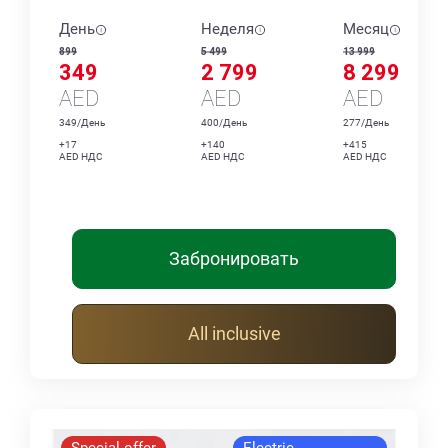
День
Неделя
Месяц
899
5 499
13 999
349
2 799
8 299
AED
AED
AED
349/День
400/День
277/День
+17
+140
+415
AED НДС
AED НДС
AED НДС
Забронировать
All inclusive