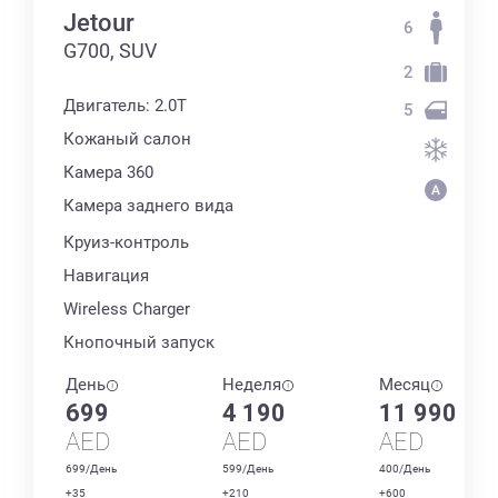
Jetour
6
G700, SUV
2
Двигатель: 2.0T
5
Кожаный салон
Камера 360
Камера заднего вида
Круиз-контроль
Навигация
Wireless Charger
Кнопочный запуск
День
Неделя
Месяц
699
4 190
11 990
AED
AED
AED
699/День
599/День
400/День
+35
+210
+600