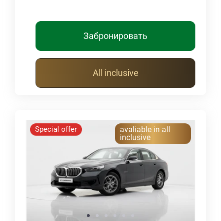
Забронировать
All inclusive
Special offer
avaliable in all
inclusive