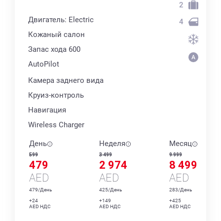
2
Двигатель: Electric
4
Кожаный салон
Запас хода 600
AutoPilot
Камера заднего вида
Круиз-контроль
Навигация
Wireless Charger
День
Неделя
Месяц
599
3 499
9 999
479
2 974
8 499
AED
AED
AED
479/День
425/День
283/День
+24
+149
+425
AED НДС
AED НДС
AED НДС