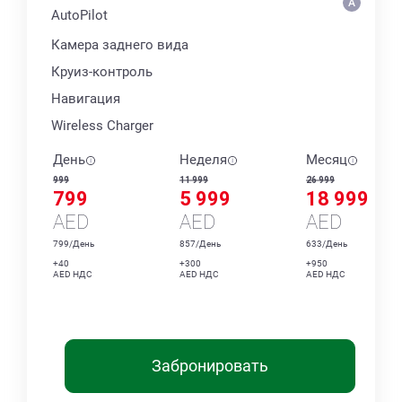
AutoPilot
Камера заднего вида
Круиз-контроль
Навигация
Wireless Charger
День
Неделя
Месяц
999
11 999
26 999
799
5 999
18 999
AED
AED
AED
799/День
857/День
633/День
+40
+300
+950
AED НДС
AED НДС
AED НДС
Забронировать