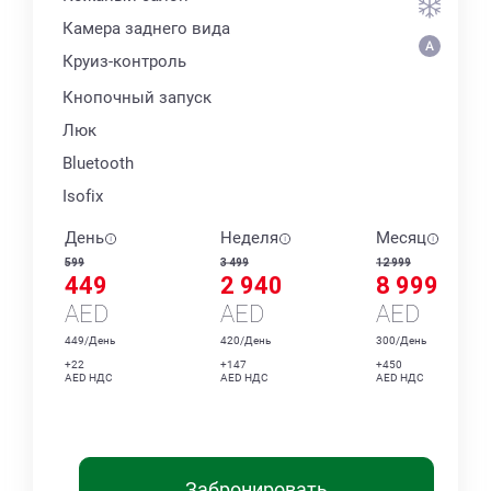
Камера заднего вида
Круиз-контроль
Кнопочный запуск
Люк
Bluetooth
Isofix
День
Неделя
Месяц
599
3 499
12 999
449
2 940
8 999
AED
AED
AED
449/День
420/День
300/День
+22
+147
+450
AED НДС
AED НДС
AED НДС
Забронировать