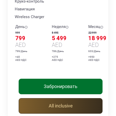
Круиз-контроль
Навигация
Wireless Charger
День
Неделя
Месяц
999
8 495
22 999
799
5 499
18 999
AED
AED
AED
799/День
786/День
633/День
+40
+275
+950
AED НДС
AED НДС
AED НДС
Забронировать
All inclusive