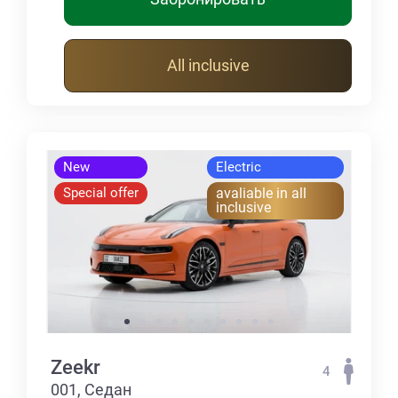
All inclusive
New
Electric
Special offer
avaliable in all
inclusive
Zeekr
4
001, Седан