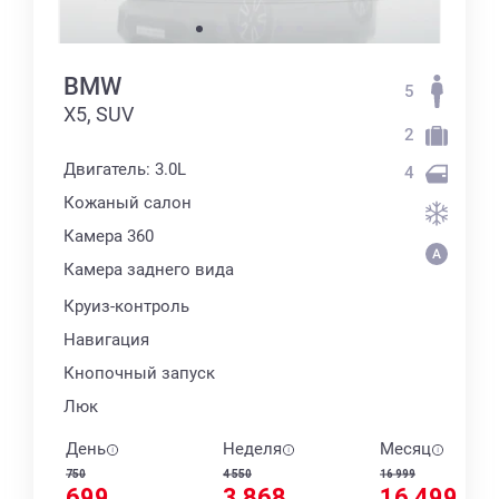
BMW
5
X5, SUV
2
Двигатель: 3.0L
4
Кожаный салон
Камера 360
Камера заднего вида
Круиз-контроль
Навигация
Кнопочный запуск
Люк
День
Неделя
Месяц
750
4 550
16 999
699
3 868
16 499