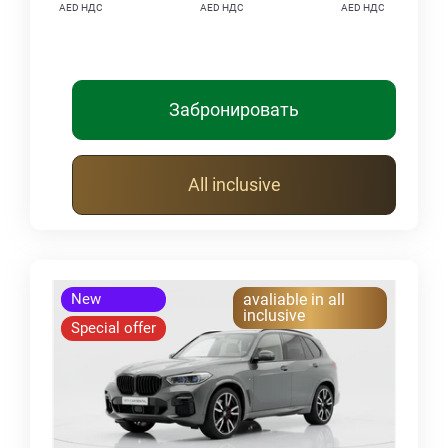
AED НДС
AED НДС
AED НДС
Забронировать
All inclusive
New
avaliable in all
inclusive
Special offer