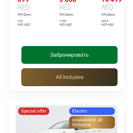
AED
AED
AED
699/День
552/День
550/День
+35
+193
+825
AED НДС
AED НДС
AED НДС
Забронировать
All inclusive
Special offer
Electric
avaliable in all
inclusive