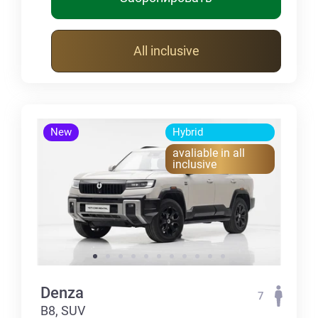
All inclusive
New
Hybrid
avaliable in all
inclusive
Denza
7
B8, SUV