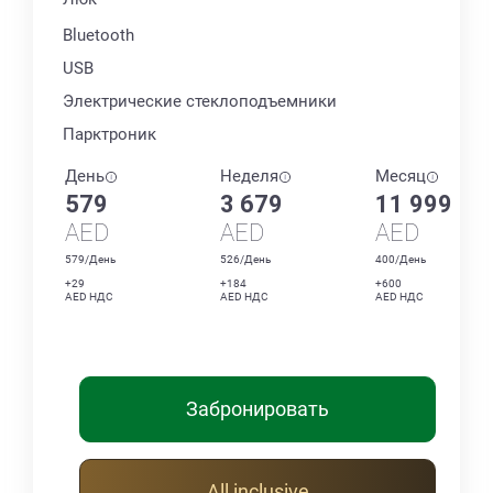
Bluetooth
USB
Электрические стеклоподъемники
Парктроник
День
Неделя
Месяц
579
3 679
11 999
AED
AED
AED
579/День
526/День
400/День
+29
+184
+600
AED НДС
AED НДС
AED НДС
Забронировать
All inclusive