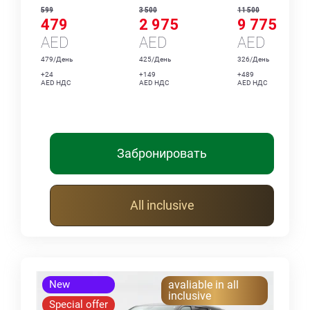
599
3 500
11 500
479
2 975
9 775
AED
AED
AED
479/День
425/День
326/День
+24
+149
+489
AED НДС
AED НДС
AED НДС
Забронировать
All inclusive
New
avaliable in all
inclusive
Special offer