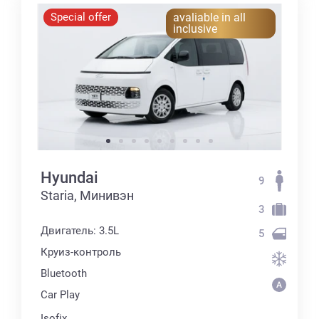
Special offer
avaliable in all
inclusive
Hyundai
9
Staria, Минивэн
3
Двигатель: 3.5L
5
Круиз-контроль
Bluetooth
Car Play
Isofix