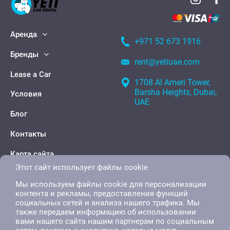
Аренда
+971 52 673 1916
Бренды
rent@yetiuae.com
Lease a Car
1708 Al Ameri Tower,
Barsha Heights, Dubai,
Условия
UAE
Блог
Контакты
Карта сайта
Этот сайт использует файлы cookie
Мы используем файлы cookie для персонализации
контента и рекламы, предоставления функций
социальных сетей и анализа нашего трафика. Мы
также передаем информацию об использовании
вами нашего сайта нашим партнерам по социальным