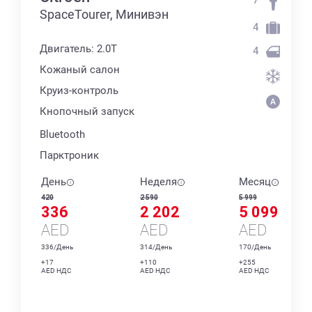
SpaceTourer, Минивэн
4
Двигатель: 2.0T
4
Кожаный салон
Круиз-контроль
Кнопочный запуск
Bluetooth
Парктроник
День
Неделя
Месяц
420
2 590
5 999
336
2 202
5 099
AED
AED
AED
336/День
314/День
170/День
+17
+110
+255
AED НДС
AED НДС
AED НДС