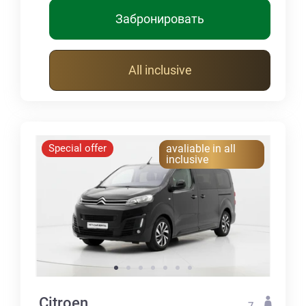
Забронировать
All inclusive
Special offer
avaliable in all
inclusive
Citroen
7