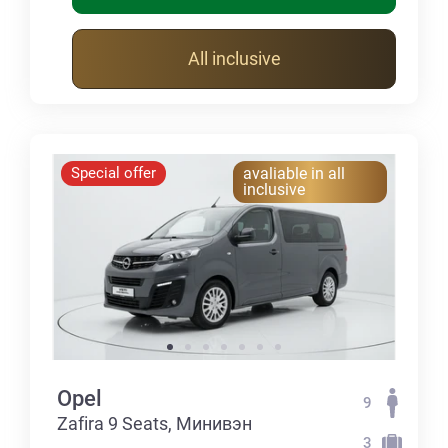
All inclusive
Special offer
avaliable in all
inclusive
Opel
9
Zafira 9 Seats, Минивэн
3