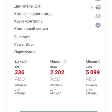
Двигатель: 2.0T
5
Камера заднего вида
Круиз-контроль
Кнопочный запуск
Bluetooth
Power Door
Парктроник
День
Неделя
Месяц
420
2 590
5 999
336
2 202
5 099
AED
AED
AED
336/День
314/День
170/День
+17
+110
+255
AED НДС
AED НДС
AED НДС