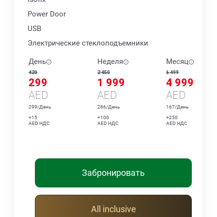
Power Door
USB
Электрические стеклоподъемники
День
Неделя
Месяц
420
2 450
6 499
299
1 999
4 999
AED
AED
AED
299/День
286/День
167/День
+15
+100
+250
AED НДС
AED НДС
AED НДС
Забронировать
All inclusive