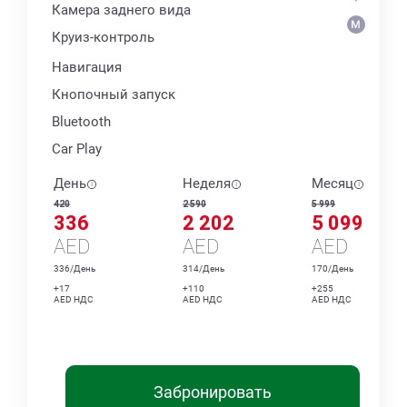
Камера заднего вида
Круиз-контроль
Навигация
Кнопочный запуск
Bluetooth
Car Play
День
Неделя
Месяц
420
2 590
5 999
336
2 202
5 099
AED
AED
AED
336/День
314/День
170/День
+17
+110
+255
AED НДС
AED НДС
AED НДС
Забронировать