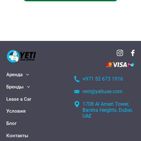
Аренда
+971 52 673 1916
Бренды
rent@yetiuae.com
Lease a Car
1708 Al Ameri Tower,
Barsha Heights, Dubai,
Условия
UAE
Блог
Контакты