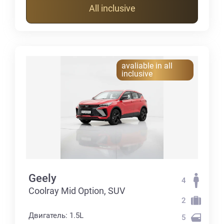
All inclusive
avaliable in all
inclusive
Geely
4
Coolray Mid Option, SUV
2
Двигатель: 1.5L
5