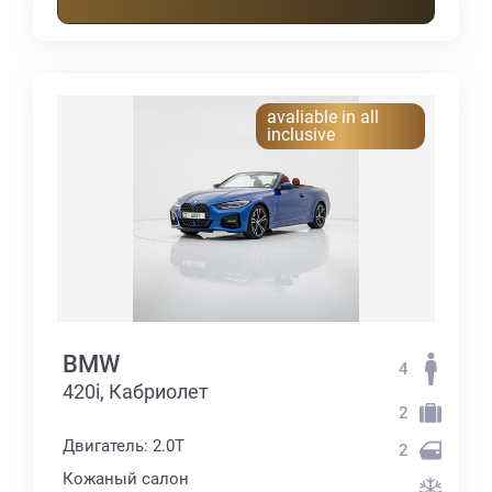
avaliable in all
inclusive
BMW
4
420i, Кабриолет
2
Двигатель: 2.0T
2
Кожаный салон