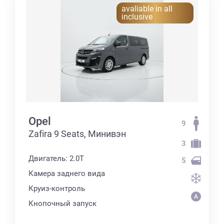
avaliable in all
inclusive
Opel
9
Zafira 9 Seats, Минивэн
3
Двигатель: 2.0T
5
Камера заднего вида
Круиз-контроль
Кнопочный запуск