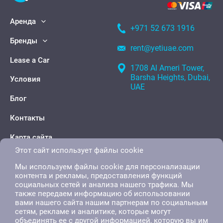
Аренда
+971 52 673 1916
Бренды
rent@yetiuae.com
Lease a Car
1708 Al Ameri Tower,
Barsha Heights, Dubai,
Условия
UAE
Блог
Контакты
Карта сайта
Этот сайт использует файлы cookie
Мы используем файлы cookie для персонализации
контента и рекламы, предоставления функций
социальных сетей и анализа нашего трафика. Мы
также передаем информацию об использовании
вами нашего сайта нашим партнерам по социальным
сетям, рекламе и аналитике, которые могут
объединять ее с другой информацией, которую вы им