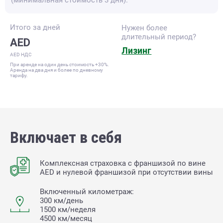
Итого за
дней
Нужен более
длительный период?
AED
Лизинг
AED НДС
При аренде на один день стоимость +30%.
Аренда на два дня и более по дневному
тарифу.
Включает в себя
Комплексная страховка с франшизой по вине
AED и нулевой франшизой при отсутствии вины
Включенный километраж:
300 км/день
1500 км/неделя
4500 км/месяц