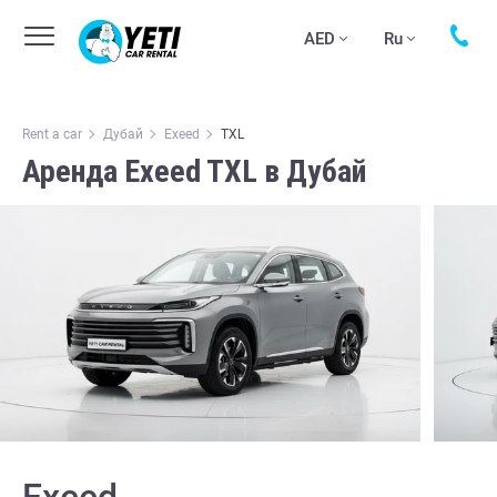
AED
Ru
Rent a car
Дубай
Exeed
TXL
Аренда Exeed TXL в Дубай
Exeed