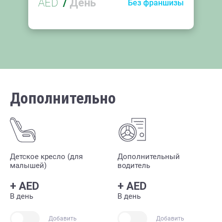
AED
/
День
Без франшизы
Дополнительно
Детское кресло (для
Дополнительный
малышей)
водитель
+
AED
+
AED
В день
В день
Добавить
Добавить