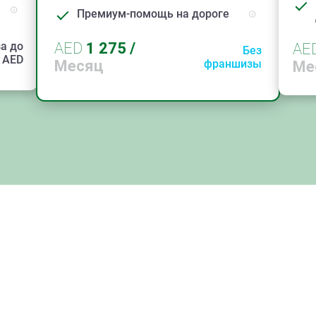
Премиум-помощь на дороге
а до
AED
1 275
/
AE
Без
AED
Месяц
франшизы
Ме