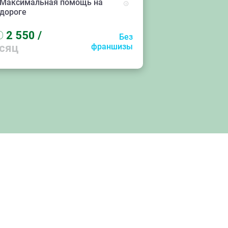
Максимальная помощь на
дороге
D
2 550
/
Без
сяц
франшизы