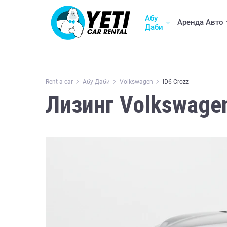
Абу
Аренда Авто
Даби
Rent a car
Абу Даби
Volkswagen
ID6 Crozz
Лизинг Volkswagen