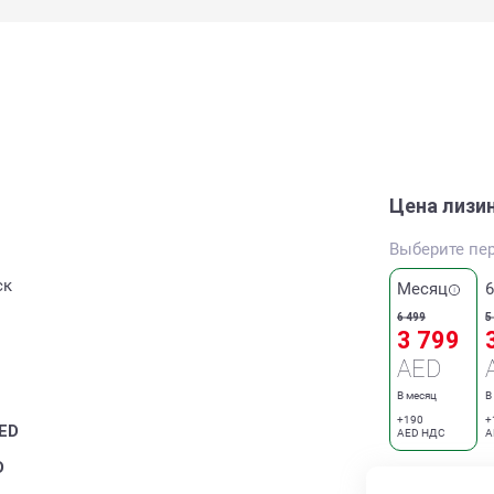
Цена лизи
Выберите пе
ск
Месяц
6 499
5
3 799
AED
В месяц
В
+190
+
ED
AED НДС
A
D