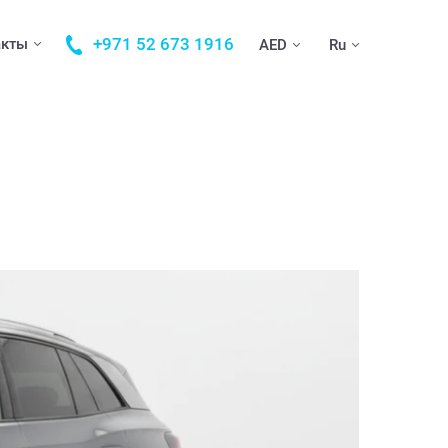
+971 52 673 1916
акты
AED
Ru