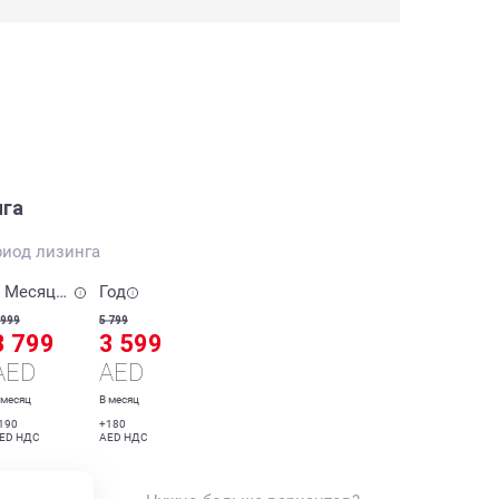
нга
риод лизинга
6 Месяцев
Год
 999
5 799
3 799
3 599
AED
AED
 месяц
В месяц
190
+180
ED НДС
AED НДС