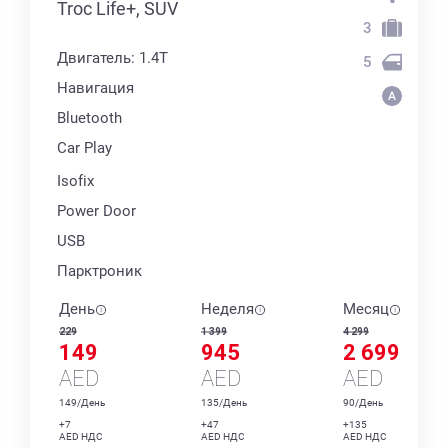
Troc Life+, SUV
3
Двигатель: 1.4T
5
Навигация
Bluetooth
Car Play
Isofix
Power Door
USB
Парктроник
День
Неделя
Месяц
229
1 399
4 299
149
945
2 699
AED
AED
AED
149/День
135/День
90/День
+7
+47
+135
AED НДС
AED НДС
AED НДС