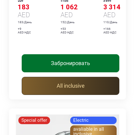
229
1 135
3 899
183
1 062
3 314
AED
AED
AED
183/День
152/День
110/День
+9
+53
+166
AED НДС
AED НДС
AED НДС
Забронировать
All inclusive
Special offer
Electric
avaliable in all
inclusive