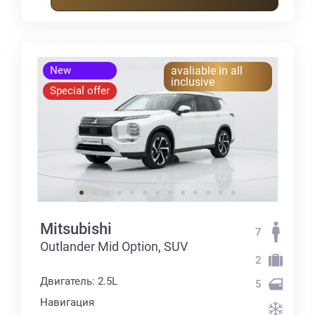
New
avaliable in all
inclusive
Special offer
Mitsubishi
7
Outlander Mid Option, SUV
2
Двигатель: 2.5L
5
Навигация