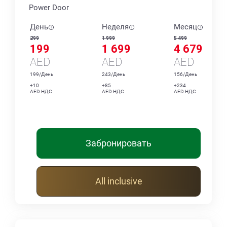
Power Door
День
Неделя
Месяц
299
1 999
5 499
199
1 699
4 679
AED
AED
AED
199/День
243/День
156/День
+10
+85
+234
AED НДС
AED НДС
AED НДС
Забронировать
All inclusive