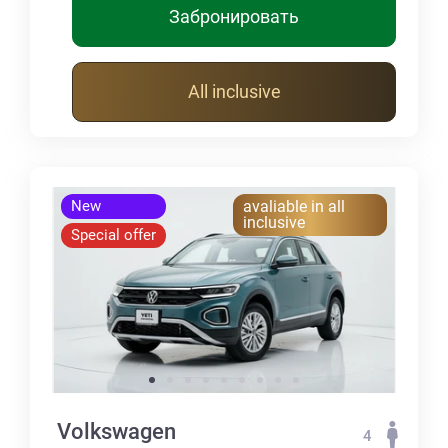
Забронировать
All inclusive
New
avaliable in all
inclusive
Special offer
Volkswagen
4