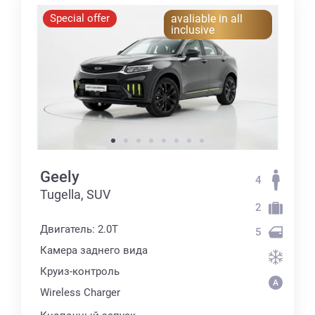
Special offer
avaliable in all
inclusive
Geely
4
Tugella, SUV
2
Двигатель: 2.0T
5
Камера заднего вида
Круиз-контроль
Wireless Charger