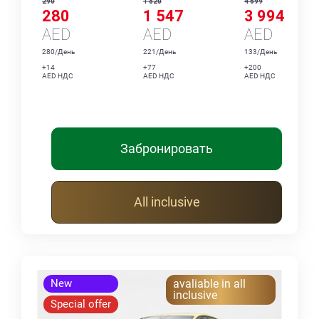
290
1 820
4 699
280
1 547
3 994
AED
AED
AED
280/День
221/День
133/День
+14
+77
+200
AED НДС
AED НДС
AED НДС
Забронировать
All inclusive
New
avaliable in all
inclusive
Special offer