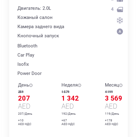
Двигатель: 2.0L
4
Кожаный салон
Камера заднего вида
Кнопочный запуск
Bluetooth
Car Play
Isofix
Power Door
День
Неделя
Месяц
259
1 579
4 199
207
1 342
3 569
AED
AED
AED
207/День
192/День
119/День
+10
+67
+178
AED НДС
AED НДС
AED НДС