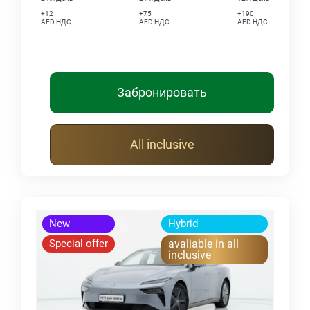
+12
+75
+190
AED НДС
AED НДС
AED НДС
Забронировать
All inclusive
New
Hybrid
Special offer
avaliable in all
inclusive