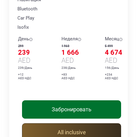
Bluetooth
Car Play
Isofix
День
Неделя
Месяц
299
1 960
5 499
239
1 666
4 674
AED
AED
AED
239/День
238/День
156/День
+12
+83
+234
AED НДС
AED НДС
AED НДС
Забронировать
All inclusive