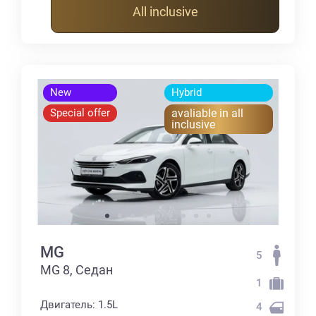
All inclusive
New
Hybrid
Special offer
avaliable in all
inclusive
MG
5
MG 8, Седан
1
Двигатель: 1.5L
4