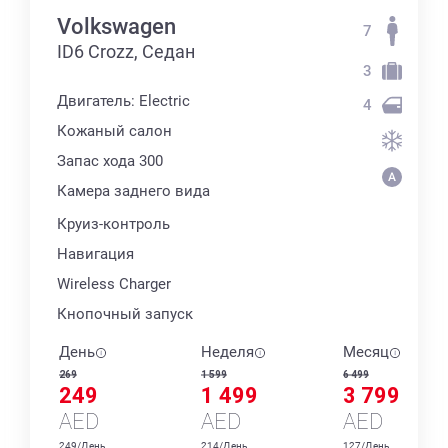
Volkswagen
7
ID6 Crozz, Седан
3
Двигатель: Electric
4
Кожаный салон
Запас хода 300
Камера заднего вида
Круиз-контроль
Навигация
Wireless Charger
Кнопочный запуск
День
Неделя
Месяц
269
1 599
6 499
249
1 499
3 799
AED
AED
AED
249/День
214/День
127/День