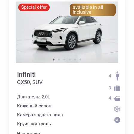
Special offer
avaliable in all
inclusive
Infiniti
4
QX50, SUV
3
Двигатель: 2.0L
4
Кожаный салон
Камера заднего вида
Круиз-контроль
Навигация