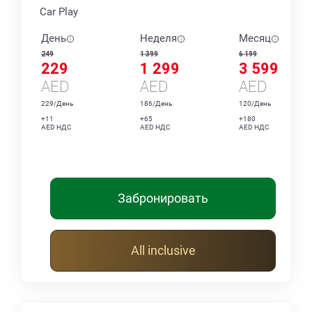
Car Play
День
Неделя
Месяц
249
1 399
6 199
229
1 299
3 599
AED
AED
AED
229/День
186/День
120/День
+11
+65
+180
AED НДС
AED НДС
AED НДС
Забронировать
All inclusive