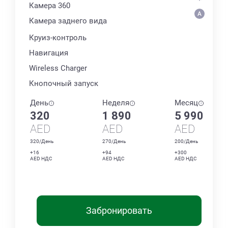
Камера 360
Камера заднего вида
Круиз-контроль
Навигация
Wireless Charger
Кнопочный запуск
День
Неделя
Месяц
320
1 890
5 990
AED
AED
AED
320/День
270/День
200/День
+16
+94
+300
AED НДС
AED НДС
AED НДС
Забронировать