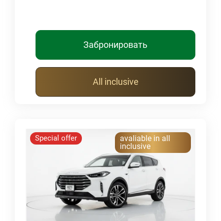
Забронировать
All inclusive
Special offer
avaliable in all
inclusive