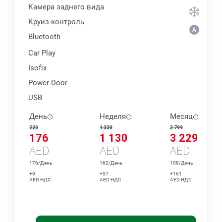
Камера заднего вида
Круиз-контроль
Bluetooth
Car Play
Isofix
Power Door
USB
День
Неделя
Месяц
220
1 330
3 799
176
1 130
3 229
AED
AED
AED
176/День
162/День
108/День
+9
+57
+161
AED НДС
AED НДС
AED НДС