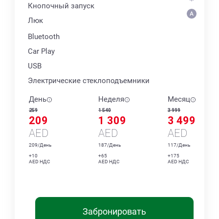
Кнопочный запуск
Люк
Bluetooth
Car Play
USB
Электрические стеклоподъемники
День
Неделя
Месяц
259
1 540
3 999
209
1 309
3 499
AED
AED
AED
209/День
187/День
117/День
+10
+65
+175
AED НДС
AED НДС
AED НДС
Забронировать