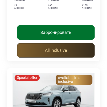
+9
+60
+185
AED НДС
AED НДС
AED НДС
Забронировать
All inclusive
Special offer
avaliable in all
inclusive