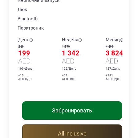
Кнопочный запуск
Люк
Bluetooth
Парктроник
День
Неделя
Месяц
249
1 579
4 499
199
1 342
3 824
AED
AED
AED
199/День
192/День
127/День
+10
+67
+191
AED НДС
AED НДС
AED НДС
Забронировать
All inclusive