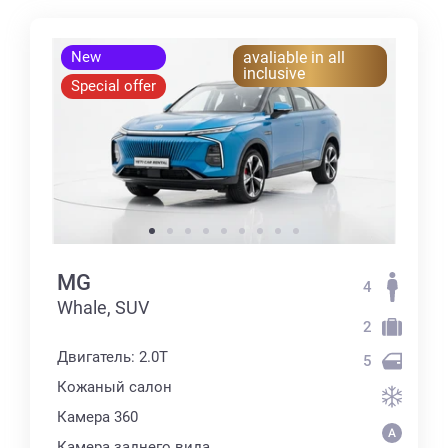
New
avaliable in all
inclusive
Special offer
MG
4
Whale, SUV
2
Двигатель: 2.0T
5
Кожаный салон
Камера 360
Камера заднего вида