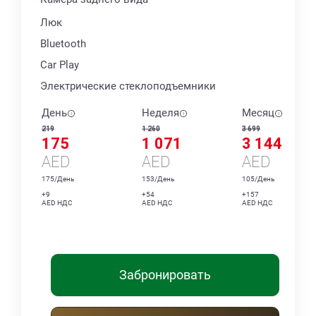
Люк
Bluetooth
Car Play
Электрические стеклоподъемники
День
Неделя
Месяц
219
1 260
3 699
175
1 071
3 144
AED
AED
AED
175/День
153/День
105/День
+9
+54
+157
AED НДС
AED НДС
AED НДС
Забронировать