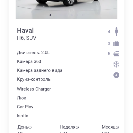
Haval
4
H6, SUV
3
Двигатель: 2.0L
5
Камера 360
Камера заднего вида
Круиз-контроль
Wireless Charger
Люк
Car Play
Isofix
День
Неделя
Месяц