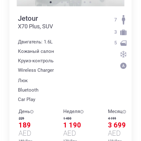
Jetour
7
X70 Plus, SUV
3
Двигатель: 1.6L
5
Кожаный салон
Круиз-контроль
Wireless Charger
Люк
Bluetooth
Car Play
День
Неделя
Месяц
229
1 400
4 199
189
1 190
3 699
AED
AED
AED
189/День
170/День
123/День