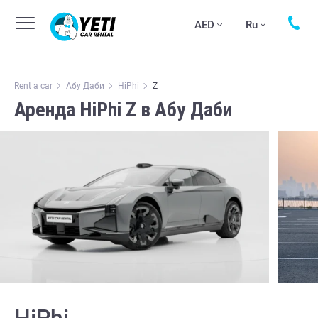
AED
Ru
Rent a car
Абу Даби
HiPhi
Z
Аренда HiPhi Z в Абу Даби
HiPhi