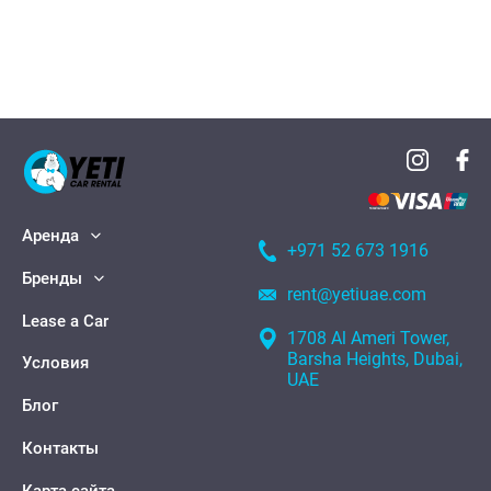
Аренда
+971 52 673 1916
Бренды
rent@yetiuae.com
Lease a Car
1708 Al Ameri Tower,
Barsha Heights, Dubai,
Условия
UAE
Блог
Контакты