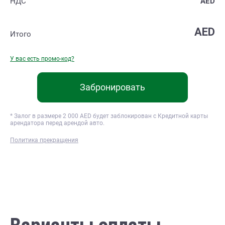
НДС
AED
AED
Итого
У вас есть промо-код?
Забронировать
* Залог в размере
2 000
AED будет заблокирован с Кредитной карты
арендатора перед арендой авто.
Политика прекращения