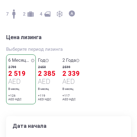
7
2
4
Цена лизинга
Выберите период лизинга
6 Месяцев
Год
2 Года
2 799
2 650
2 599
2 519
2 385
2 339
AED
AED
AED
В месяц
В месяц
В месяц
+126
+119
+117
AED НДС
AED НДС
AED НДС
Дата начала