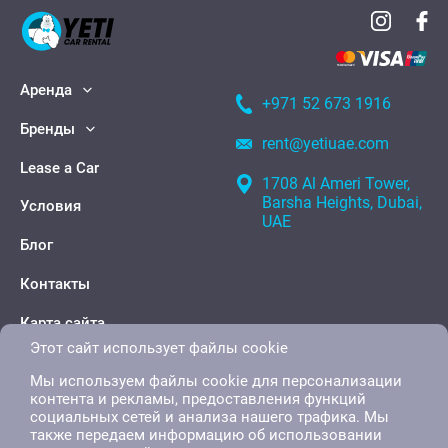
Аренда
+971 52 673 1916
Бренды
rent@yetiuae.com
Lease a Car
1708 Al Ameri Tower,
Barsha Heights, Dubai,
Условия
UAE
Блог
Контакты
Карта сайта
Этот сайт использует файлы cookie
Мы используем файлы cookie для персонализации
контента и рекламы, предоставления функций
социальных сетей и анализа нашего трафика. Мы
также передаем информацию об использовании