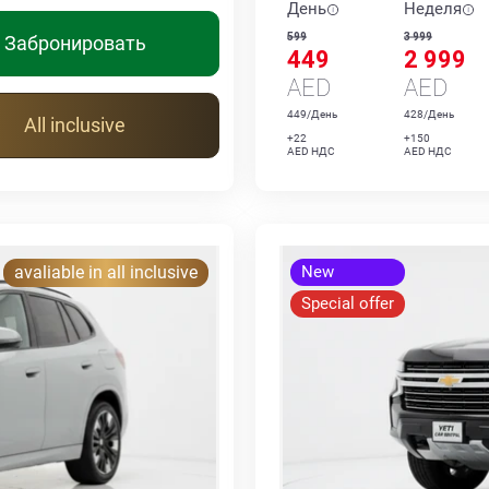
День
Неделя
599
3 999
Забронировать
449
2 999
AED
AED
449/День
428/День
All inclusive
+22
+150
AED НДС
AED НДС
avaliable in all inclusive
New
Special offer