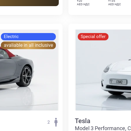
+20
+135
AED НДС
AED НДС
Electric
Special offer
avaliable in all inclusive
Tesla
2
Model 3 Performance, 