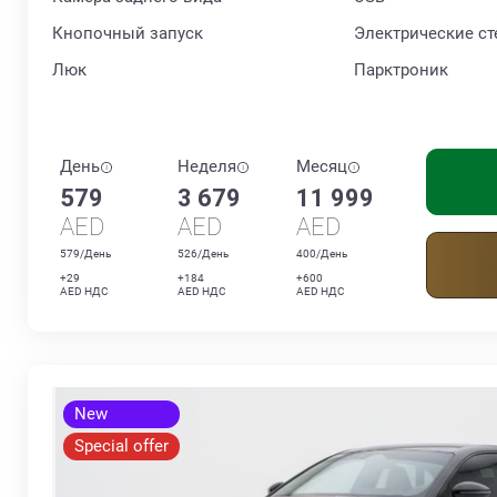
Кнопочный запуск
Электрические с
Люк
Парктроник
День
Неделя
Месяц
579
3 679
11 999
AED
AED
AED
579/День
526/День
400/День
+29
+184
+600
AED НДС
AED НДС
AED НДС
New
Special offer