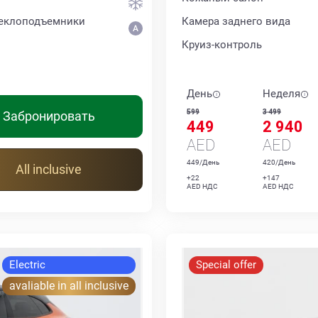
теклоподъемники
Камера заднего вида
Круиз-контроль
День
Неделя
599
3 499
Забронировать
449
2 940
AED
AED
449/День
420/День
All inclusive
+22
+147
AED НДС
AED НДС
Electric
Special offer
avaliable in all inclusive