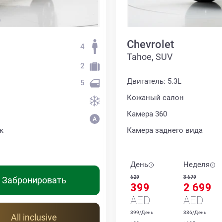
Chevrolet
4
Tahoe, SUV
2
Двигатель: 5.3L
5
Кожаный салон
Камера 360
к
Камера заднего вида
День
Неделя
629
3 679
Забронировать
399
2 699
AED
AED
399/День
386/День
All inclusive