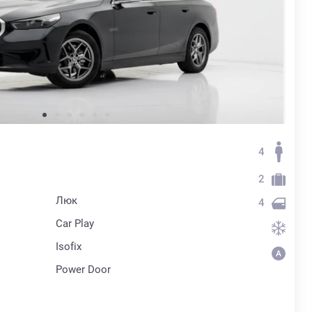
4
2
Люк
4
Car Play
Isofix
Power Door