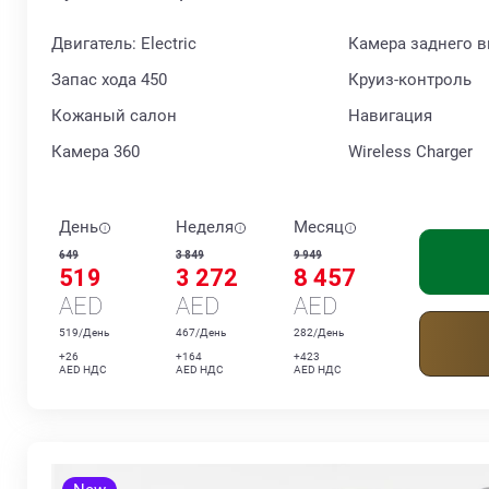
Двигатель: Electric
Камера заднего в
Запас хода 450
Круиз-контроль
Кожаный салон
Навигация
Камера 360
Wireless Charger
День
Неделя
Месяц
649
3 849
9 949
519
3 272
8 457
AED
AED
AED
519/День
467/День
282/День
+26
+164
+423
AED НДС
AED НДС
AED НДС