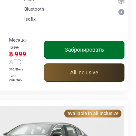
Bluetooth
Isofix
Месяц
12 999
Забронировать
8 999
AED
300/День
All inclusive
+450
AED НДС
avaliable in all inclusive