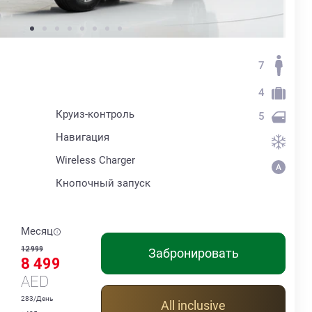
7
4
Круиз-контроль
5
Навигация
Wireless Charger
Кнопочный запуск
Месяц
12 999
Забронировать
8 499
AED
283/День
All inclusive