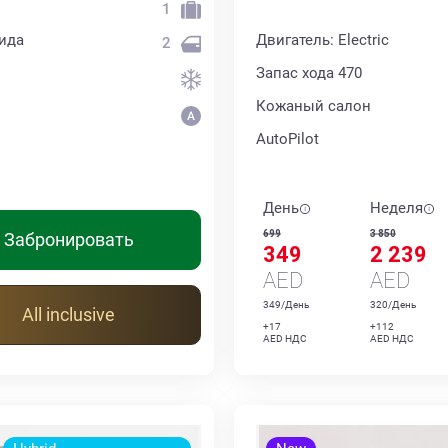
1
ида
Двигатель: Electric
2
Запас хода 470
Кожаный салон
AutoPilot
День
Неделя
699
3 850
Забронировать
349
2 239
AED
AED
349/День
320/День
All inclusive
+17
+112
AED НДС
AED НДС