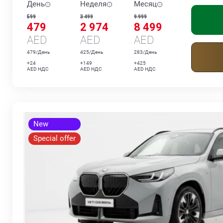
День
Неделя
Месяц
599
3 499
9 999
479
2 974
8 499
AED
AED
AED
479/День
425/День
283/День
+24
+149
+425
AED НДС
AED НДС
AED НДС
New
Special offer