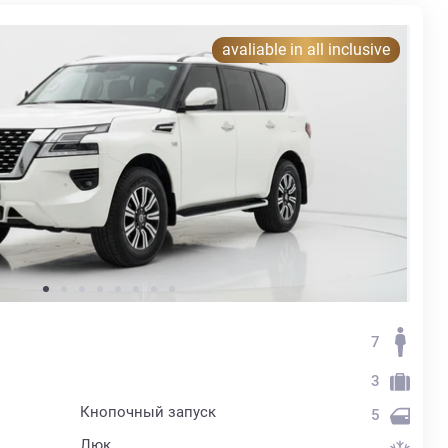
avaliable in all inclusive
7
3
Кнопочный запуск
5
Люк