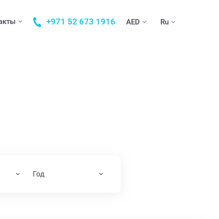
+971 52 673 1916
акты
AED
Ru
Год