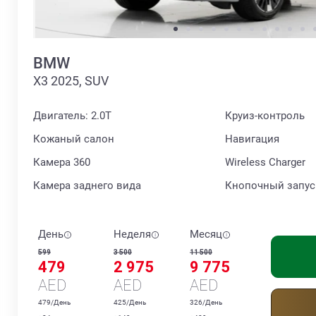
BMW
X3 2025, SUV
Двигатель: 2.0T
Круиз-контроль
Кожаный салон
Навигация
Камера 360
Wireless Charger
Камера заднего вида
Кнопочный запус
День
Неделя
Месяц
599
3 500
11 500
479
2 975
9 775
AED
AED
AED
479/День
425/День
326/День