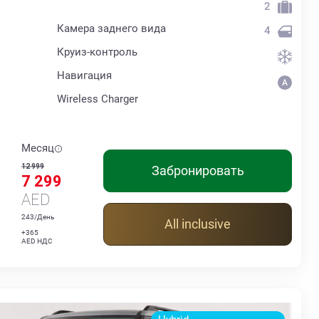
2
Камера заднего вида
4
Круиз-контроль
Навигация
Wireless Charger
Месяц
12 999
Забронировать
7 299
AED
243/День
All inclusive
+365
AED НДС