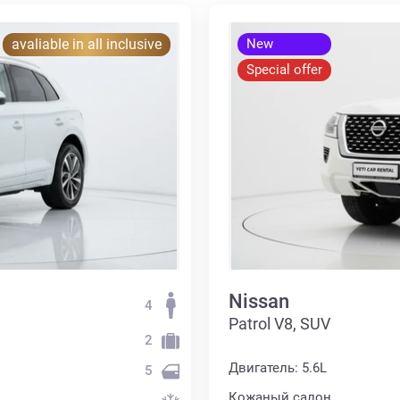
avaliable in all inclusive
New
Special offer
Nissan
4
Patrol V8, SUV
2
Двигатель: 5.6L
5
Кожаный салон