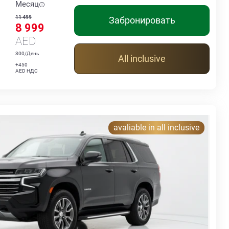
Месяц
11 499
Забронировать
8 999
AED
300/День
All inclusive
+450
AED НДС
avaliable in all inclusive