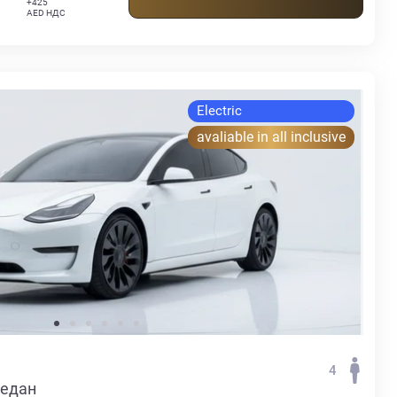
+425
AED НДС
Electric
avaliable in all inclusive
4
Седан