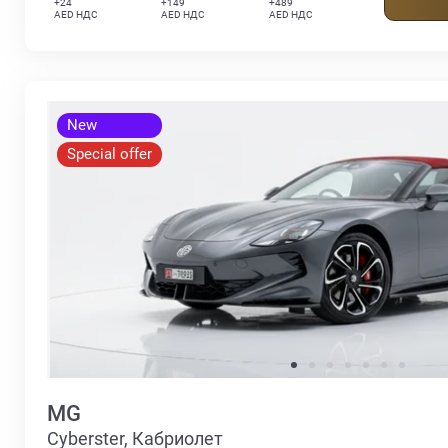
+24
+149
+489
AED НДС
AED НДС
AED НДС
New
Special offer
MG
Cyberster, Кабриолет