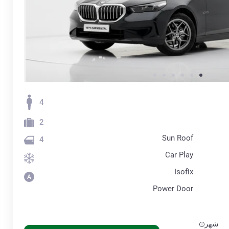
4
2
Sun Roof
4
Car Play
Isofix
Power Door
شهر