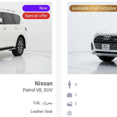
New
avaliable in all inclusive
Special offer
Nissan
4
Patrol V8, SUV
2
محرك: 5.6L
5
Leather Seat