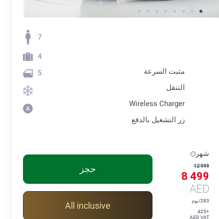
7
4
مثبت السرعة
5
التنقل
Wireless Charger
زر التشغيل بالدفع
شهر
12 999
حجز
8 499
AED
283/يوم
All inclusive
+425
AED VAT