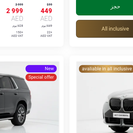
3 999
599
حجز
2 999
449
AED
AED
449/يوم
428/يوم
All inclusive
+150
+22
AED VAT
AED VAT
New
avaliable in all inclusive
Special offer