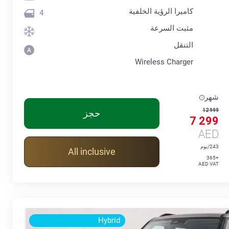
كاميرا الرؤية الخلفية
4
مثبت السرعة
التنقل
Wireless Charger
شهر
12 999
حجز
7 299
AED
243/يوم
All inclusive
+365
AED VAT
Hybrid