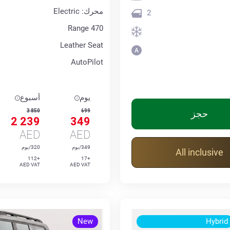
محرك: Electric
2
Range 470
Leather Seat
AutoPilot
يوم
أسبوع
3 850
699
حجز
2 239
349
AED
AED
349/يوم
320/يوم
All inclusive
+112
+17
AED VAT
AED VAT
New
Hybrid