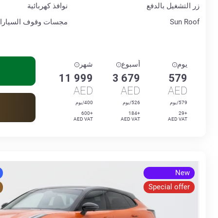
زر التشغيل بالدفع
نوافذ كهربائية
Sun Roof
مجسات وقوف السيارا
يوم
أسبوع
شهر
11 999
3 679
579
AED
AED
AED
579/يوم
526/يوم
400/يوم
+600
+184
+29
AED VAT
AED VAT
AED VAT
New
Special offer