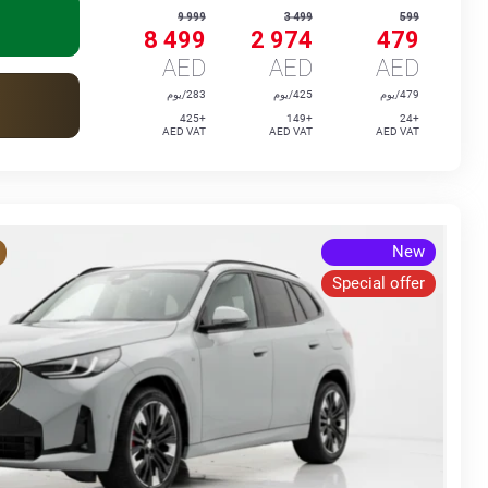
9 999
3 499
599
8 499
2 974
479
AED
AED
AED
479/يوم
425/يوم
283/يوم
+425
+149
+24
AED VAT
AED VAT
AED VAT
New
Special offer