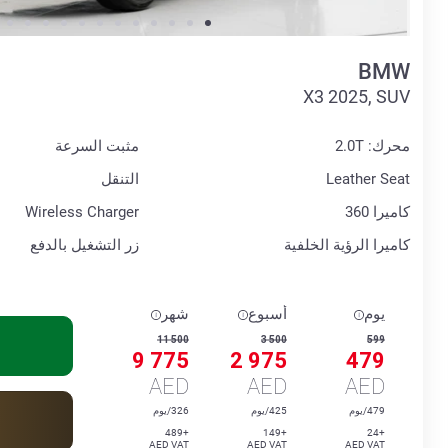
BMW
X3 2025, SUV
محرك: 2.0T
مثبت السرعة
Leather Seat
التنقل
كاميرا 360
Wireless Charger
كاميرا الرؤية الخلفية
زر التشغيل بالدفع
يوم
أسبوع
شهر
11 500
3 500
599
9 775
2 975
479
AED
AED
AED
479/يوم
425/يوم
326/يوم
+489
+149
+24
AED VAT
AED VAT
AED VAT