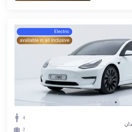
Electric
avaliable in all inclusive
4
2