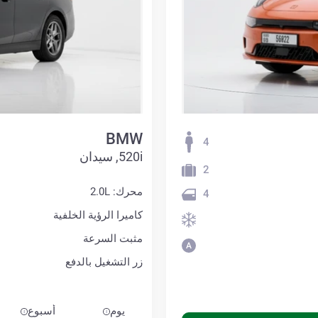
BMW
4
520i, سيدان
2
محرك: 2.0L
4
كاميرا الرؤية الخلفية
مثبت السرعة
زر التشغيل بالدفع
يوم
أسبوع