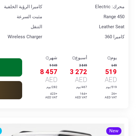
محرك: Electric
كاميرا الرؤية الخلفية
Range 450
مثبت السرعة
Leather Seat
التنقل
كاميرا 360
Wireless Charger
يوم
أسبوع
شهر
9 949
3 849
649
8 457
3 272
519
AED
AED
AED
519/يوم
467/يوم
282/يوم
+423
+164
+26
AED VAT
AED VAT
AED VAT
New