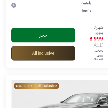
بلوتوث
Isofix
شهر
12 999
حجز
8 999
AED
300/يوم
All inclusive
+450
AED VAT
avaliable in all inclusive