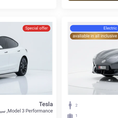
Special offer
Electric
avaliable in all inclusive
Tesla
2
Model 3 Performance, سيدان
1