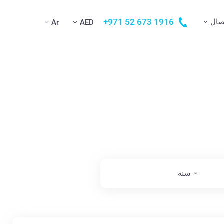
+971 52 673 1916
صال
Ar
AED
سنة