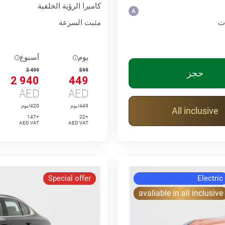
كاميرا الرؤية الخلفية
ت
مثبت السرعة
يوم
أسبوع
3 499
599
حجز
2 940
449
AED
AED
449/يوم
420/يوم
All inclusive
+147
+22
AED VAT
AED VAT
Special offer
Electric
avaliable in all inclusive