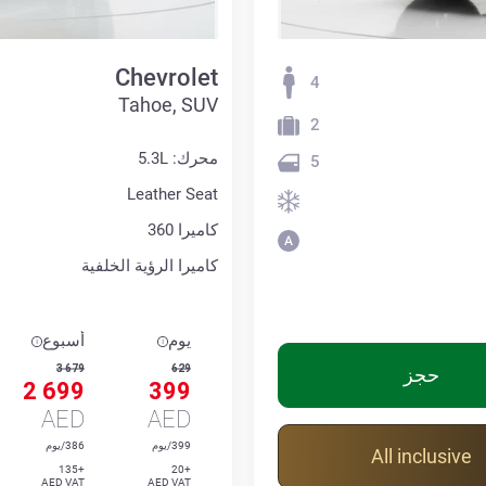
Chevrolet
4
Tahoe, SUV
2
محرك: 5.3L
5
Leather Seat
كاميرا 360
كاميرا الرؤية الخلفية
يوم
أسبوع
3 679
629
حجز
2 699
399
AED
AED
399/يوم
386/يوم
All inclusive
+135
+20
AED VAT
AED VAT