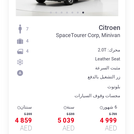
Citroen
7
SpaceTourer Corp, Minivan
4
محرك: 2.0T
4
Leather Seat
مثبت السرعة
زر التشغيل بالدفع
بلوتوث
مجسات وقوف السيارات
6 شهور
سنة
سنتان
5 399
5 599
5 799
4 859
5 039
4 999
AED
AED
AED