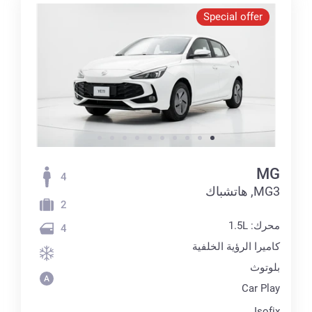
Special offer
MG
4
MG3, هاتشباك
2
محرك: 1.5L
4
كاميرا الرؤية الخلفية
بلوتوث
Car Play
Isofix