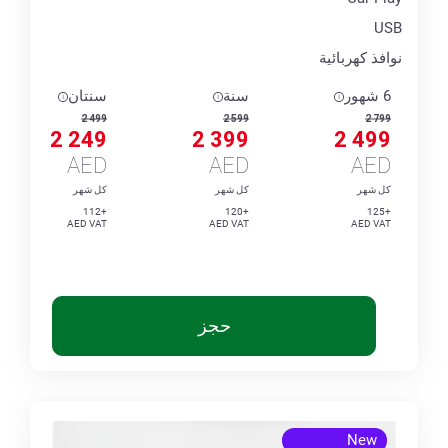
USB
نوافذ كهربائية
6 شهور
سنة
سنتان
2 499
2 599
2 799
2 249
2 399
2 499
AED
AED
AED
كل شهر
كل شهر
كل شهر
+112
+120
+125
AED VAT
AED VAT
AED VAT
حجز
New