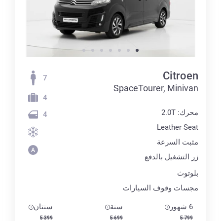
Citroen
7
SpaceTourer, Minivan
4
محرك: 2.0T
4
Leather Seat
مثبت السرعة
زر التشغيل بالدفع
بلوتوث
مجسات وقوف السيارات
6 شهور
سنة
سنتان
5 399
5 699
5 799