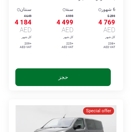
6 شهور
سنة
سنتان
4 649
4 999
5 299
4 184
4 499
4 769
AED
AED
AED
كل شهر
كل شهر
كل شهر
+209
+225
+238
AED VAT
AED VAT
AED VAT
حجز
Special offer