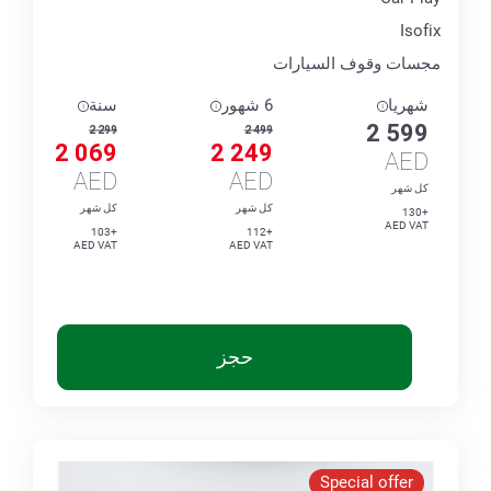
Isofix
مجسات وقوف السيارات
شهريا
6 شهور
سنة
2 599
2 299
2 499
2 069
2 249
AED
AED
AED
كل شهر
كل شهر
كل شهر
+130
AED VAT
+103
+112
AED VAT
AED VAT
حجز
Special offer