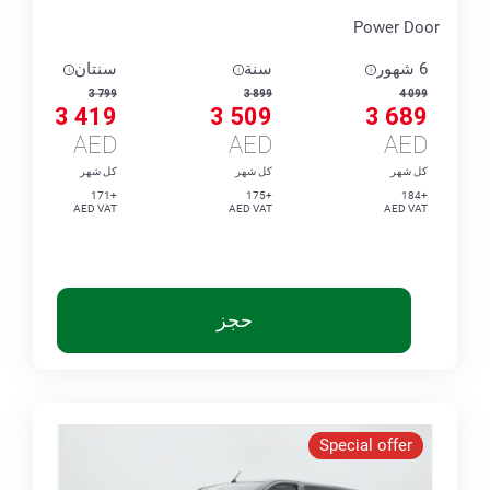
Power Door
6 شهور
سنة
سنتان
3 799
3 899
4 099
3 419
3 509
3 689
AED
AED
AED
كل شهر
كل شهر
كل شهر
+171
+175
+184
AED VAT
AED VAT
AED VAT
حجز
Special offer