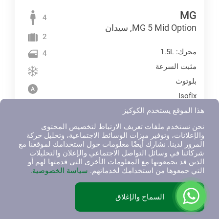
MG
4
MG 5 Mid Option, سيدان
2
محرك: 1.5L
4
مثبت السرعة
بلوتوث
Isofix
هذا الموقع يستخدم الكوكيز
Power Door
USB
نحن نستخدم ملفات تعريف الارتباط لتخصيص المحتوى
والإعلانات، وتوفير ميزات الوسائط الاجتماعية، وتحليل حركة
نوافذ كهربائية
المرور لدينا. نشارك أيضًا معلومات حول استخدامك لموقعنا مع
شركائنا في وسائل التواصل الاجتماعي والإعلان والتحليلات
مجسات وقوف السيارات
الذين قد يجمعونها مع المعلومات الأخرى التي قدمتها لهم أو
التي جمعوها من استخدامك لخدماتهم.
سياسة الخصوصية.
1
السماح والإغلاق