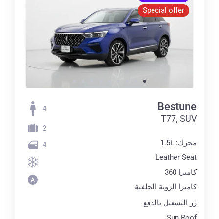
Special offer
Bestune
4
T77, SUV
2
محرك: 1.5L
4
Leather Seat
كاميرا 360
كاميرا الرؤية الخلفية
زر التشغيل بالدفع
Sun Roof