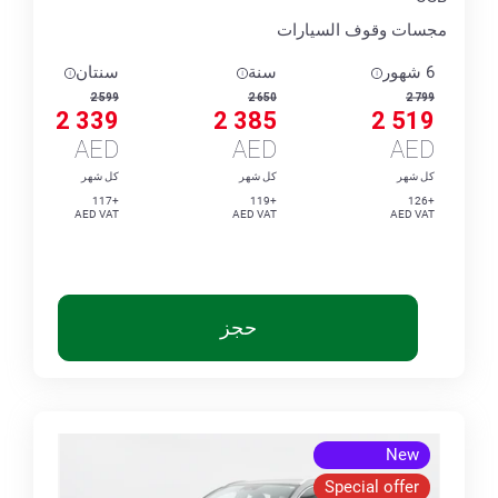
مجسات وقوف السيارات
6 شهور
سنة
سنتان
2 599
2 650
2 799
2 339
2 385
2 519
AED
AED
AED
كل شهر
كل شهر
كل شهر
+117
+119
+126
AED VAT
AED VAT
AED VAT
حجز
New
Special offer