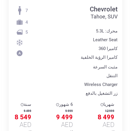
Chevrolet
7
Tahoe, SUV
4
محرك: 5.3L
5
Leather Seat
كاميرا 360
كاميرا الرؤية الخلفية
مثبت السرعة
التنقل
Wireless Charger
زر التشغيل بالدفع
شهريا
6 شهور
سنة
9 499
9 999
12 999
8 549
9 499
8 499
AED
AED
AED