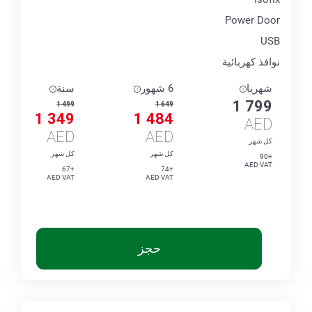
Power Door
USB
نوافذ كهربائية
شهريا
6 شهور
سنة
1 799
1 499
1 649
1 349
1 484
AED
AED
AED
كل شهر
كل شهر
كل شهر
+90
AED VAT
+67
+74
AED VAT
AED VAT
حجز