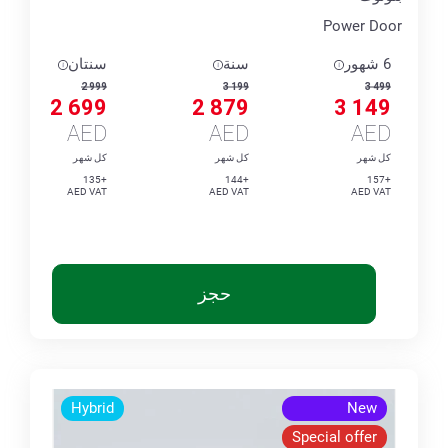
Power Door
6 شهور
سنة
سنتان
2 999
3 199
3 499
2 699
2 879
3 149
AED
AED
AED
كل شهر
كل شهر
كل شهر
+135
+144
+157
AED VAT
AED VAT
AED VAT
حجز
Hybrid
New
Special offer