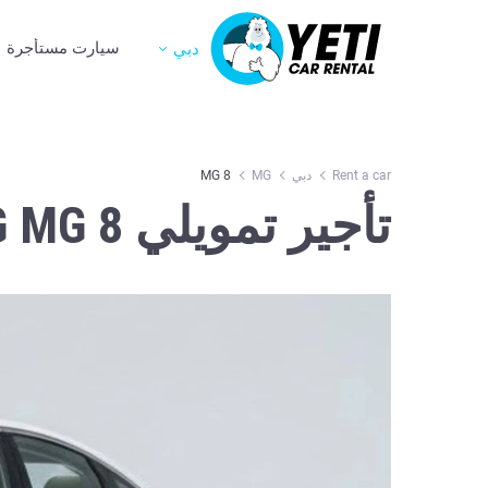
سيارت مستأجرة
دبي
Rent a car
دبي
MG
MG 8
تأجير تمويلي MG MG 8 في دبي