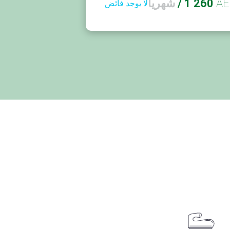
AE
1 260
/
شهريا
لا يوجد فائض