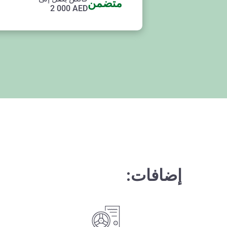
متضمن
2 000
AED
إضافات: