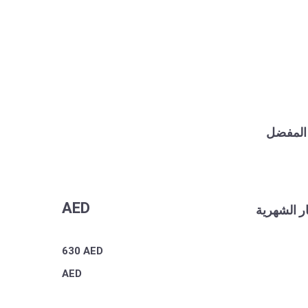
 المفضل
AED
ر الشهرية
630
AED
AED