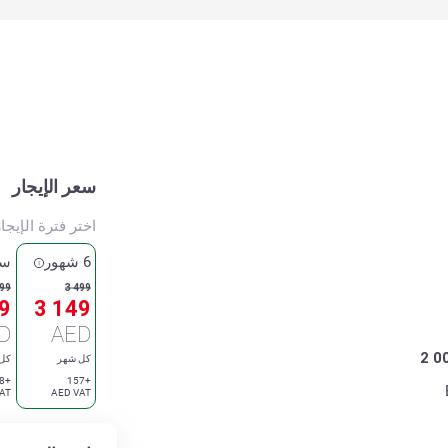
سعر الإيجار
اختر فترة الإيجا
6 شهور
سن
299
3 499
9
3 149
D
AED
2 0
كل شهر
كل
+148
+157
AT
AED VAT