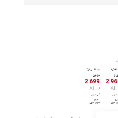
ر
ة
سنتان
2 999
3 
2 699
2 96
AED
AE
 شهر
كل شهر
+135
AED VAT
AED V