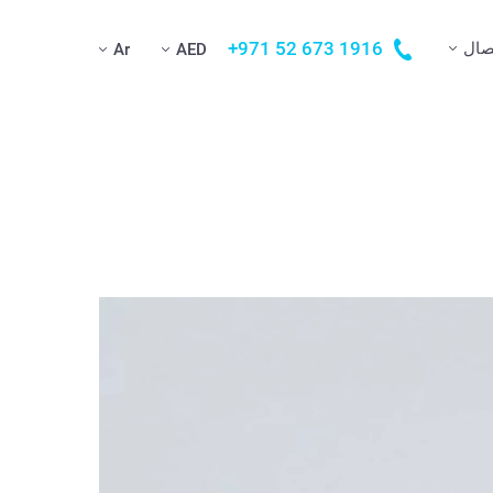
+971 52 673 1916
صال
Ar
AED