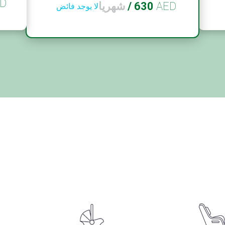
D
AED
630
/
شهريا
لا يوجد فائض