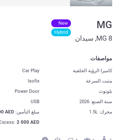
MG
New
Hybrid
MG 8, سيدان
مواصفات
كاميرا الرؤية الخلفية
Car Play
مثبت السرعة
Isofix
بلوتوث
Power Door
سنة الصنع: 2026
USB
محرك: 1.5L
مبلغ التأمين:
AED
00
Excess:
2 000
AED