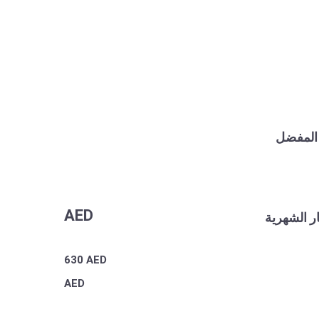
 المفضل
AED
ر الشهرية
630
AED
AED