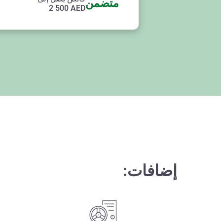
متضمن
2 500
AED
إضافات: