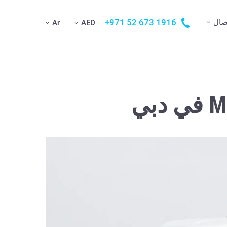
+971 52 673 1916
صال
Ar
AED