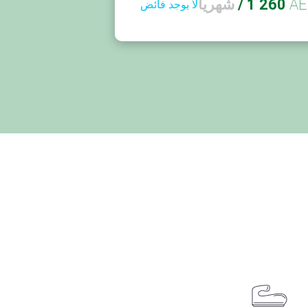
AE
1 260
/
شهريا
لا يوجد فائض