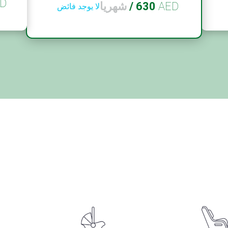
D
AED
630
/
شهريا
لا يوجد فائض