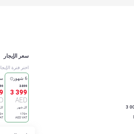
سعر الإيجار
اختر فترة الإيجا
6 شهور
سن
599
3 899
9
3 399
D
AED
3 0
كل شهر
كل
+160
+170
AT
AED VAT