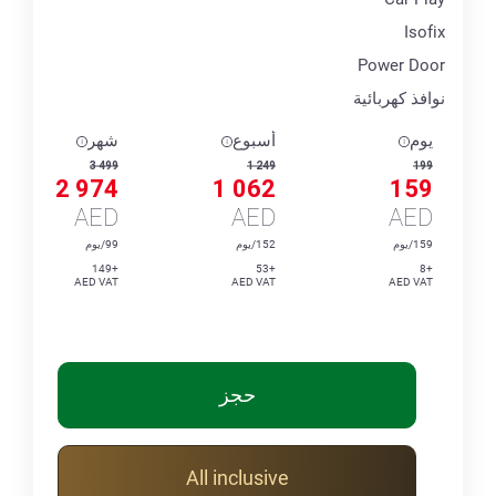
Isofix
Power Door
نوافذ كهربائية
يوم
أسبوع
شهر
3 499
1 249
199
2 974
1 062
159
AED
AED
AED
159/يوم
152/يوم
99/يوم
+149
+53
+8
AED VAT
AED VAT
AED VAT
حجز
All inclusive