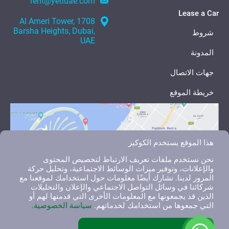
rent@yetiuae.com
Lease a Car
1708 Al Ameri Tower,
Barsha Heights, Dubai,
شروط
UAE
المدونة
جهات الاتصال
خريطة الموقع
هذا الموقع يستخدم الكوكيز
نحن نستخدم ملفات تعريف الارتباط لتخصيص المحتوى
والإعلانات، وتوفير ميزات الوسائط الاجتماعية، وتحليل حركة
المرور لدينا. نشارك أيضًا معلومات حول استخدامك لموقعنا مع
شركائنا في وسائل التواصل الاجتماعي والإعلان والتحليلات
الذين قد يجمعونها مع المعلومات الأخرى التي قدمتها لهم أو
التي جمعوها من استخدامك لخدماتهم.
سياسة الخصوصية.
English
العربية
Русский