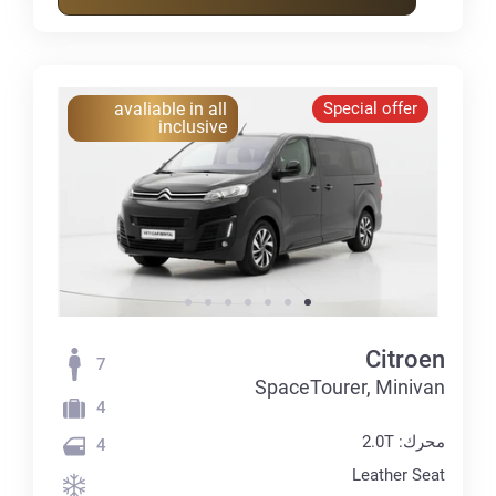
avaliable in all
Special offer
inclusive
Citroen
7
SpaceTourer, Minivan
4
محرك: 2.0T
4
Leather Seat