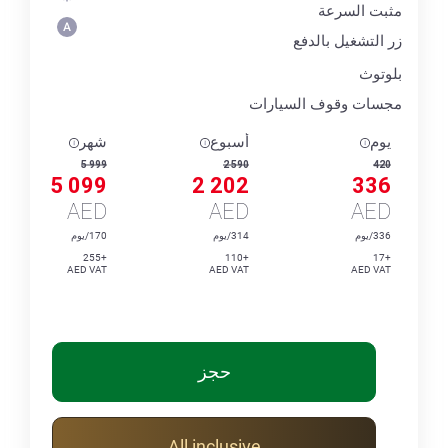
مثبت السرعة
زر التشغيل بالدفع
بلوتوث
مجسات وقوف السيارات
يوم
أسبوع
شهر
5 999
2 590
420
5 099
2 202
336
AED
AED
AED
336/يوم
314/يوم
170/يوم
+255
+110
+17
AED VAT
AED VAT
AED VAT
حجز
All inclusive