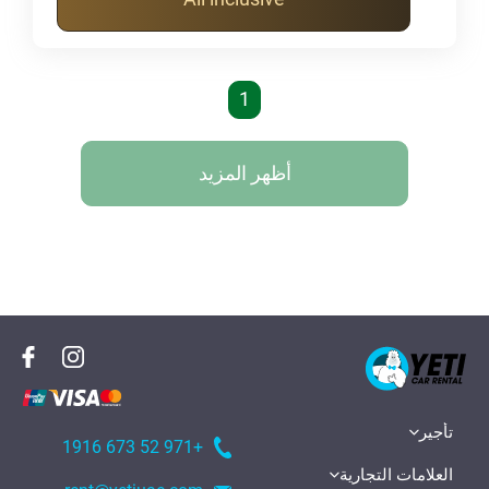
1
أظهر المزيد
تأجير
+971 52 673 1916
العلامات التجارية