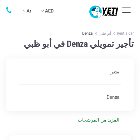
Ar
AED
Rent a car
أبو ظبي
Denza
تأجير تمويلي Denza في أبو ظبي
سعر
Denza
المزيد من المرشحات