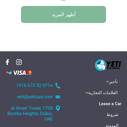
أظهر المزيد
تأجير
+971 52 673 1916
العلامات التجارية
rent@yetiuae.com
Lease a Car
1708 Al Ameri Tower,
Barsha Heights, Dubai,
شروط
UAE
المدونة