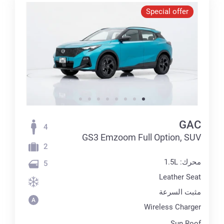
Special offer
GAC
4
GS3 Emzoom Full Option, SUV
2
محرك: 1.5L
5
Leather Seat
مثبت السرعة
Wireless Charger
Sun Roof