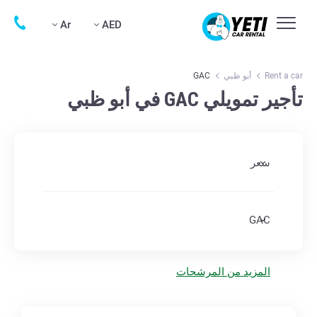
Ar
AED
Rent a car
أبو ظبي
GAC
تأجير تمويلي GAC في أبو ظبي
سعر
GAC
المزيد من المرشحات