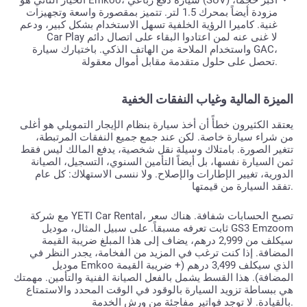
الخيار الثاني هو Emkoo، سيارة دفع رباعي (SUV) أكبر حجماً،
مزودة أيضاً بمحرك 1.5 لتر. تتميز بمقصورة واسعة وتجهيزات
غنية. كاميرا الرؤية الخلفية تسهل الاستخدام بشكل كبير، ودعم
Car Play لا غنى عنه لمن اعتادوا البقاء على اتصال دائم
واستخدام الملاحة من الهاتف الذكي. باختيارك سيارة GAC،
تحصل على حلول متقدمة مقابل أموال معقولة.
الميزة المالية وغياب النفقات الخفية
يعتقد الكثيرون خطأً أن أخذ سيارة بنظام الإيجار التمويلي هو أغلى
من شراء سيارة خاصة. لكن عند جمع جميع النفقات المرتبطة،
تتغير الصورة. بامتلاك وسيلة نقل شخصية، يدفع المالك ليس فقط
ثمن السيارة نفسها، بل أيضاً التأمين السنوي، التسجيل، الصيانة
الدورية، تغيير الإطارات والإصلاح. ولا ننسى الاستهلاك: كل عام
تفقد السيارة من قيمتها.
مع شركة YETI Car Rental، تصبح الحسابات شفافة. هناك سعر
ثابت تعرفه مسبقاً. على سبيل المثال، موديل GS3 Emzoom
سيكلف من 2,999 درهم، يضاف إلى هذا المبلغ ضريبة القيمة
المضافة. إذا كنت ترغب في المزيد من الفخامة، يجدر النظر في
موديل Emkoo الذي سيكلف 3,499 درهم (+ ضريبة القيمة
المضافة). هذا القسط يشمل بالفعل الصيانة الفنية والتأمين. مهمتك
هي ببساطة تزويد السيارة بالوقود في الوقت المحدد والاستمتاع
بالقيادة. لا توجد فواتير مفاجئة من ورش الخدمة.