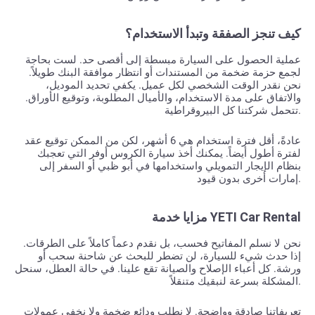
كيف تنجز الصفقة وتبدأ الاستخدام؟
عملية الحصول على السيارة مبسطة إلى أقصى حد. لست بحاجة
لجمع حزمة ضخمة من المستندات أو انتظار موافقة البنك طويلاً.
نحن نقدر الوقت الشخصي لكل عميل. يكفي تحديد الموديل،
والاتفاق على مدة الاستخدام، والأميال المطلوبة، وتوقيع الأوراق.
تتحمل شركتنا كل البيروقراطية.
عادةً، أقل فترة استخدام هي 6 أشهر، لكن من الممكن توقيع عقد
لفترة أطول أيضاً. يمكنك أخذ سيارة الكروس أوفر التي تعجبك
بنظام الإيجار التمويلي واستخدامها في أبو ظبي أو السفر إلى
إمارات أخرى بدون قيود.
مزايا خدمة YETI Car Rental
نحن لا نسلم المفاتيح فحسب، بل نقدم دعماً كاملاً على الطرقات.
إذا حدث شيء للسيارة، لن تضطر للبحث عن شاحنة سحب أو
ورشة. كل أعباء الإصلاح والصيانة تقع علينا. في حالة العطل، سنحل
المشكلة بسرعة لنبقيك متنقلاً.
تعريفاتنا صادقة وواضحة. لا نطلب ودائع ضخمة ولا نخفي عمولات