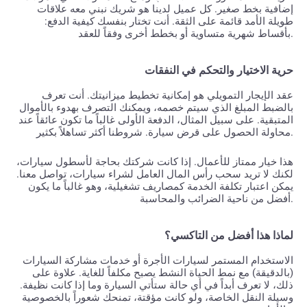
إضافية بخط صغير. كل عميل لدينا هو شريك نبني معه علاقات
طويلة الأمد قائمة على الثقة. أنت تختار بنفسك كيفية الدفع:
بأقساط شهرية متساوية أو بخطط أخرى وفقاً للعقد.
حرية الاختيار والتحكم في النفقات
عقد الإيجار التمويلي هو إمكانية تخطيط ميزانيتك. أنت تعرف
بالضبط المبلغ الذي سيتم خصمه، ويمكنك التصرف بهدوء بالأموال
المتبقية. على سبيل المثال، الدفعة الأولى غالباً ما تكون عائقاً عند
محاولة الحصول على قرض سيارة. شروطنا أكثر تساهلاً بكثير.
هذا خيار ممتاز للأعمال. إذا كانت شركتك بحاجة لأسطول سيارات،
لكنك لا تريد سحب رأس المال العامل لشراء سيارات، تواصل معنا.
يمكن اعتبار تكلفة الخدمة كمصاريف تشغيلية، وهو غالباً ما يكون
أفضل من ناحية الضرائب والمحاسبة.
لماذا هذا أفضل من التاكسي؟
الاستخدام المستمر لسيارات الأجرة أو خدمات مشاركة السيارات
(بالدقيقة) مع نمط الحياة النشط يصبح مكلفاً للغاية. علاوة على
ذلك، لا تعرف أبداً في أي حالة ستأتي السيارة وما إذا كانت نظيفة.
وسيلة النقل الخاصة، ولو كانت مؤقتة، تمنحك شعوراً بالخصوصية