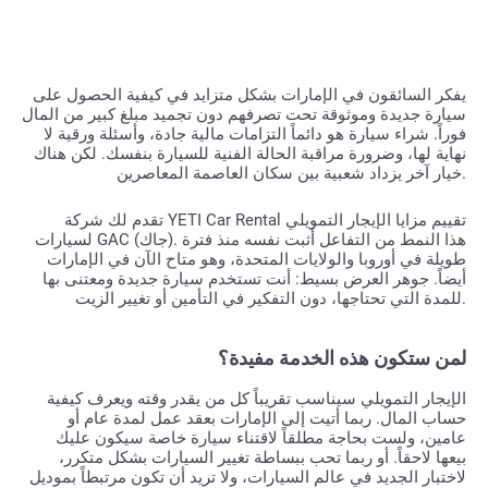
يفكر السائقون في الإمارات بشكل متزايد في كيفية الحصول على
سيارة جديدة وموثوقة تحت تصرفهم دون تجميد مبلغ كبير من المال
فوراً. شراء سيارة هو دائماً التزامات مالية جادة، وأسئلة ورقية لا
نهاية لها، وضرورة مراقبة الحالة الفنية للسيارة بنفسك. لكن هناك
خيار آخر يزداد شعبية بين سكان العاصمة المعاصرين.
تقدم لك شركة YETI Car Rental تقييم مزايا الإيجار التمويلي
لسيارات GAC (جاك). هذا النمط من التفاعل أثبت نفسه منذ فترة
طويلة في أوروبا والولايات المتحدة، وهو متاح الآن في الإمارات
أيضاً. جوهر العرض بسيط: أنت تستخدم سيارة جديدة ومعتنى بها
للمدة التي تحتاجها، دون التفكير في التأمين أو تغيير الزيت.
لمن ستكون هذه الخدمة مفيدة؟
الإيجار التمويلي سيناسب تقريباً كل من يقدر وقته ويعرف كيفية
حساب المال. ربما أتيت إلى الإمارات بعقد عمل لمدة عام أو
عامين، ولست بحاجة مطلقاً لاقتناء سيارة خاصة سيكون عليك
بيعها لاحقاً. أو ربما تحب ببساطة تغيير السيارات بشكل متكرر،
لاختبار الجديد في عالم السيارات، ولا تريد أن تكون مرتبطاً بموديل