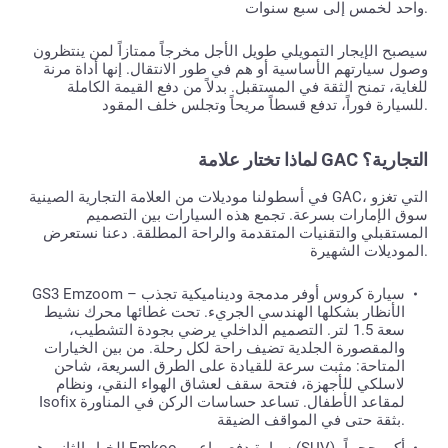
واحد لخمس إلى سبع سنوات.
سيصبح الإيجار التمويلي طويل الأجل مخرجاً ممتازاً لمن ينتظرون
وصول سيارتهم الأساسية أو هم في طور الانتقال. إنها أداة مرنة
للغاية، تمنح الثقة في المستقبل. بدلاً من دفع القيمة الكاملة
للسيارة فوراً، تدفع قسطاً مريحاً وتجلس خلف المقود.
لماذا تختار علامة GAC التجارية؟
في أسطولنا موديلات من العلامة التجارية الصينية GAC، التي تغزو
سوق الإمارات بسرعة. تجمع هذه السيارات بين التصميم
المستقبلي والتقنيات المتقدمة والراحة المطلقة. دعنا نستعرض
الموديلات الشهيرة.
GS3 Emzoom – سيارة كروس أوفر مدمجة وديناميكية تجذب
الأنظار بشكلها الهندسي الجريء. تحت غطائها محرك نشيط
سعة 1.5 لتر. التصميم الداخلي يرضي بجودة التشطيب،
والمقصورة الجلدية تضيف راحة لكل رحلة. من بين الخيارات
المتاحة: مثبت سرعة للقيادة على الطرق السريعة، شاحن
لاسلكي للأجهزة، فتحة سقف لعشاق الهواء النقي، ونظام
Isofix لمقاعد الأطفال. تساعد حساسات الركن في المناورة
بثقة حتى في المواقف الضيقة.