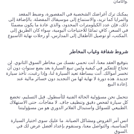
والأمان.
يمكنك ترك أغراضك الشخصية في المقصورة، وضبط المقعد
والمرايا كما تريد، والاستماع إلى موسيقاك المفضلة. بالإضافة إلى
ذلك، فإن عدد الكيلومترات المحدود، والذي عادة ما يكون مضمنًا
في السعر، كافٍ تمامًا للاحتياجات اليومية، سواء كان الطريق إلى
المكتب، أو توصيل الأطفال إلى المدارس، أو رحلات نهاية الأسبوع.
شروط شفافة وغياب المخاطر
بتوقيع العقد معنا، أنت تحمي نفسك من مخاطر السوق الثانوي. لن
تحتاج للتفكير في كيفية ولمن تبيع السيارة بعد بضع سنوات دون أن
تخسر أموالك. أنت ببساطة تعيد السيارة لنا، وإذا رغبت، تأخذ سيارة
جديدة. هذه دورة لا نهاية لها من التجديد دون خسائر مالية عند
إعادة البيع.
نتحمل نحن مسؤولية الحالة الفنية للأسطول. قبل التسليم، تخضع
كل سيارة لفحص دقيق وتنظيف جاف. لا مفاجآت. حتى الاستهلاك
الطبيعي للسوائل واستبدال الفلاتر الدوري هو من مسؤوليتنا.
انس أمر القروض ومشاكل الصيانة. ما عليك سوى اختيار السيارة
المناسبة، والتواصل معنا، وسنقوم بإعداد أفضل عرض لك في
السوق.