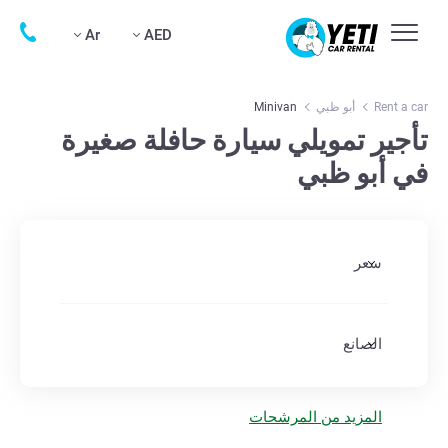
Ar
AED
Rent a car
أبو ظبي
Minivan
تأجير تمويلي سيارة حافلة صغيرة
في أبو ظبي
سعر
الصانع
المزيد من المرشحات