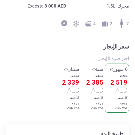
محرك: 1.5L
AED
3 000
Excess:
4
2
7
سعر الإيجار
اختر فترة الإيجار
6 شهور
سنة
سنتان
2 599
2 650
2 799
2 339
2 385
2 519
AED
AED
AED
كل شهر
كل شهر
كل شهر
+117
+119
+126
AED VAT
AED VAT
AED VAT
تاريخ البدء