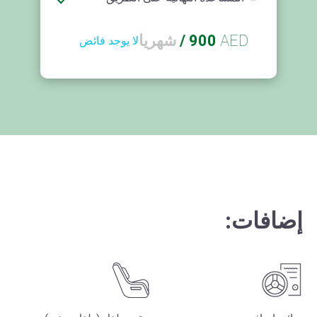
AED
900
/
شهريا
لا يوجد فائض
إضافات: