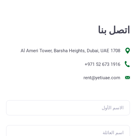
اتصل بنا
1708 Al Ameri Tower, Barsha Heights, Dubai, UAE
+971 52 673 1916
rent@yetiuae.com