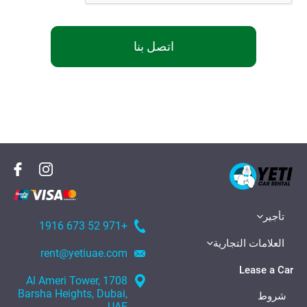
اتصل بنا
تأجير
+971 52 673 1916
العلامات التجارية
rent@yetiuae.com
Lease a Car
1708 Al Ameri Tower,
Barsha Heights, Dubai,
شروط
UAE