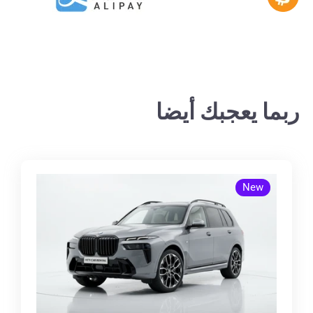
ربما يعجبك أيضا
New