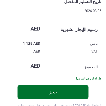
تاريخ التسليم المفضل
2026-08-06
AED
رسوم الإيجار الشهرية
تأمين
AED
1 125
AED
VAT
AED
المجموع
هل لديك رقم العرض؟
حجز
* ايداع المبلغ
AED من بطاقة ائتمان المستأجر قبل استئجار سيارة.
2 700