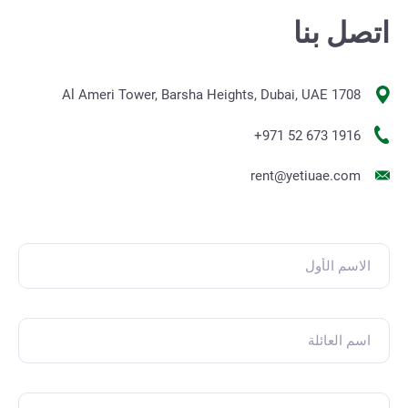
اتصل بنا
1708 Al Ameri Tower, Barsha Heights, Dubai, UAE
+971 52 673 1916
rent@yetiuae.com