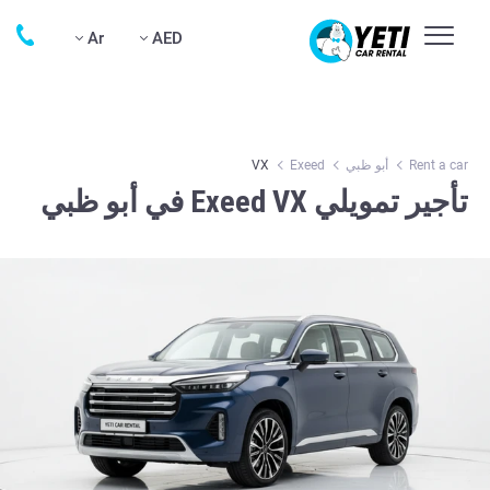
Ar
AED
Rent a car
أبو ظبي
Exeed
VX
تأجير تمويلي Exeed VX في أبو ظبي