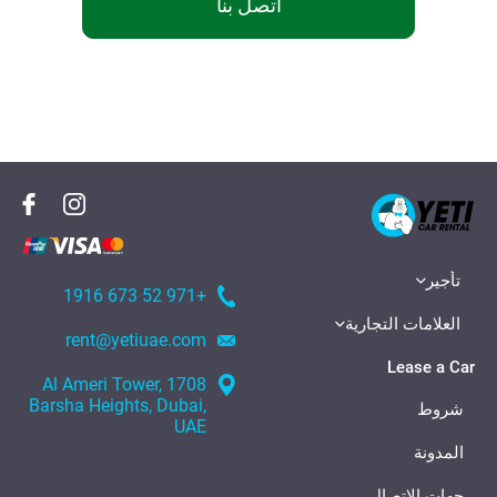
اتصل بنا
تأجير
+971 52 673 1916
العلامات التجارية
rent@yetiuae.com
Lease a Car
1708 Al Ameri Tower,
Barsha Heights, Dubai,
شروط
UAE
المدونة
جهات الاتصال