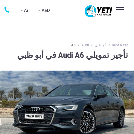
Ar
AED
Rent a car
أبو ظبي
Audi
A6
تأجير تمويلي Audi A6 في أبو ظبي