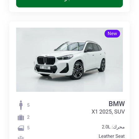
New
BMW
5
X1 2025, SUV
2
محرك: 2.0L
5
Leather Seat