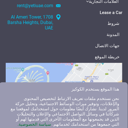
العلامات التجارية
rent@yetiuae.com
Lease a Car
1708 Al Ameri Tower,
Barsha Heights, Dubai,
شروط
UAE
المدونة
جهات الاتصال
خريطة الموقع
هذا الموقع يستخدم الكوكيز
نحن نستخدم ملفات تعريف الارتباط لتخصيص المحتوى
والإعلانات، وتوفير ميزات الوسائط الاجتماعية، وتحليل حركة
المرور لدينا. نشارك أيضًا معلومات حول استخدامك لموقعنا مع
شركائنا في وسائل التواصل الاجتماعي والإعلان والتحليلات
الذين قد يجمعونها مع المعلومات الأخرى التي قدمتها لهم أو
التي جمعوها من استخدامك لخدماتهم.
سياسة الخصوصية.