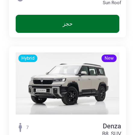
Sun Roof
حجز
Hybrid
New
Denza
7
B8, SUV