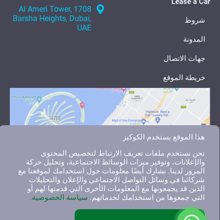
Lease a Car
1708 Al Ameri Tower,
Barsha Heights, Dubai,
شروط
UAE
المدونة
جهات الاتصال
خريطة الموقع
هذا الموقع يستخدم الكوكيز
نحن نستخدم ملفات تعريف الارتباط لتخصيص المحتوى
والإعلانات، وتوفير ميزات الوسائط الاجتماعية، وتحليل حركة
المرور لدينا. نشارك أيضًا معلومات حول استخدامك لموقعنا مع
شركائنا في وسائل التواصل الاجتماعي والإعلان والتحليلات
الذين قد يجمعونها مع المعلومات الأخرى التي قدمتها لهم أو
التي جمعوها من استخدامك لخدماتهم.
سياسة الخصوصية.
English
العربية
Русский