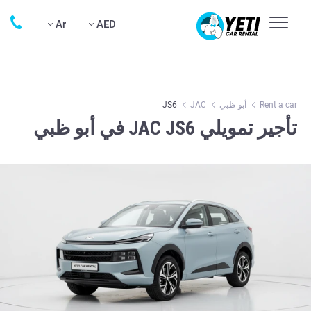
Ar
AED
Rent a car
أبو ظبي
JAC
JS6
تأجير تمويلي JAC JS6 في أبو ظبي