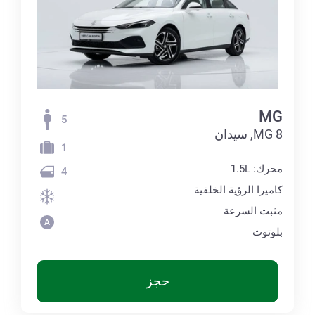
MG
5
MG 8, سيدان
1
محرك: 1.5L
4
كاميرا الرؤية الخلفية
مثبت السرعة
بلوتوث
حجز