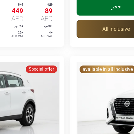
849
129
حجز
449
89
AED
AED
89/يوم
64/يوم
All inclusive
+22
+4
AED VAT
AED VAT
Special offer
avaliable in all inclusive