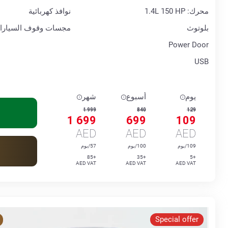
محرك: 1.4L 150 HP
نوافذ كهربائية
بلوتوث
مجسات وقوف السيارا
Power Door
USB
يوم
أسبوع
شهر
1 999
840
129
1 699
699
109
AED
AED
AED
109/يوم
100/يوم
57/يوم
+85
+35
+5
AED VAT
AED VAT
AED VAT
Special offer