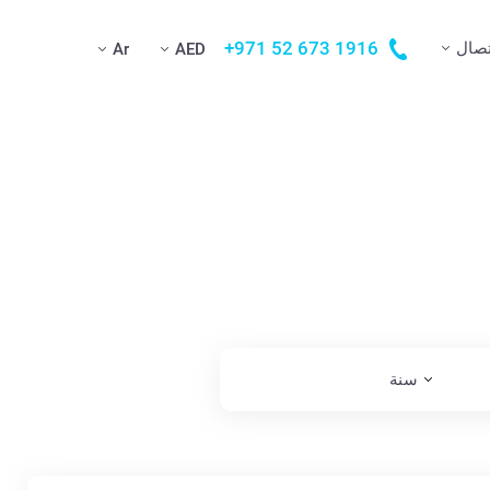
+971 52 673 1916
تصال
Ar
AED
سنة