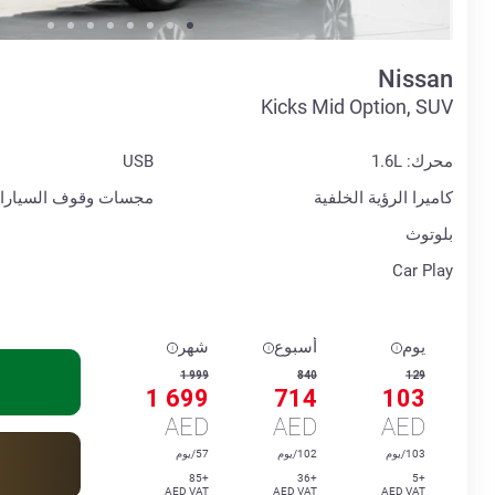
Nissan
Kicks Mid Option, SUV
محرك: 1.6L
USB
كاميرا الرؤية الخلفية
مجسات وقوف السيارا
بلوتوث
Car Play
يوم
أسبوع
شهر
1 999
840
129
1 699
714
103
AED
AED
AED
103/يوم
102/يوم
57/يوم
+85
+36
+5
AED VAT
AED VAT
AED VAT