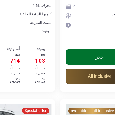
محرك: 1.6L
4
ت
كاميرا الرؤية الخلفية
مثبت السرعة
بلوتوث
يوم
أسبوع
840
129
حجز
714
103
AED
AED
103/يوم
102/يوم
All inclusive
+36
+5
AED VAT
AED VAT
Special offer
avaliable in all inclusive