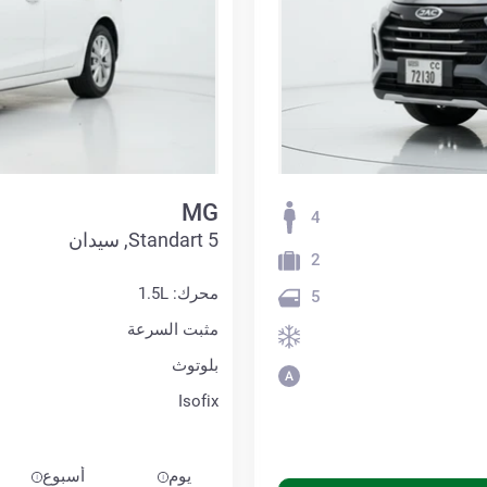
MG
4
5 Standart, سيدان
2
محرك: 1.5L
5
مثبت السرعة
بلوتوث
Isofix
يوم
أسبوع