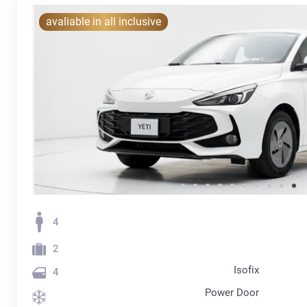
avaliable in all inclusive
4
2
Isofix
4
Power Door