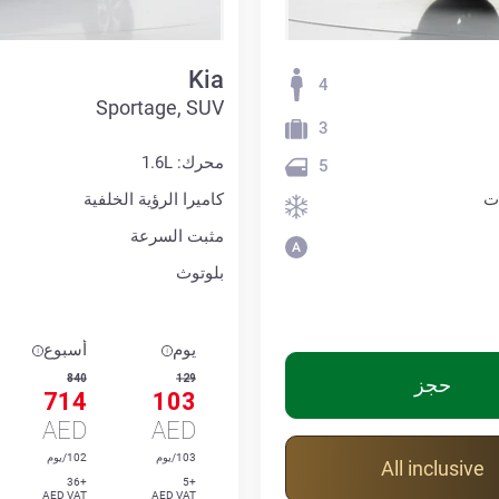
Kia
4
Sportage, SUV
3
محرك: 1.6L
5
ت
كاميرا الرؤية الخلفية
مثبت السرعة
بلوتوث
يوم
أسبوع
840
129
حجز
714
103
AED
AED
103/يوم
102/يوم
All inclusive
+36
+5
AED VAT
AED VAT