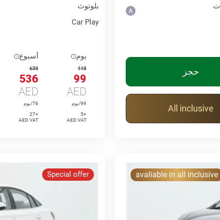
ت
بلوتوث
Car Play
يوم
أسبوع
630
110
حجز
536
99
AED
AED
99/يوم
76/يوم
All inclusive
+27
+5
AED VAT
AED VAT
Special offer
avaliable in all inclusive