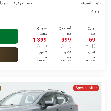
مثبت السرعة
مجسات وقوف السيارا
بلوتوث
يوم
أسبوع
شهر
1 599
630
110
1 399
399
69
AED
AED
AED
69/يوم
57/يوم
47/يوم
+70
+20
+3
AED VAT
AED VAT
AED VAT
Special offer