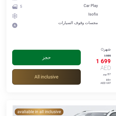
Car Play
5
Isofix
مجسات وقوف السيارات
شهر
1 999
حجز
1 699
AED
57/يوم
All inclusive
+85
AED VAT
avaliable in all inclusive