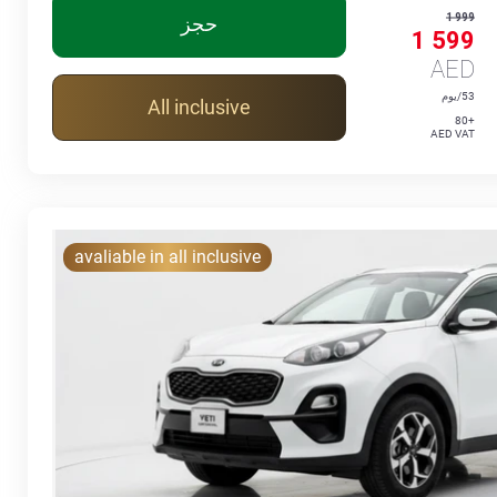
1 999
حجز
1 599
AED
53/يوم
All inclusive
+80
AED VAT
avaliable in all inclusive