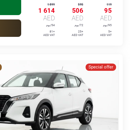
1 899
595
119
1 614
506
95
AED
AED
AED
95/يوم
72/يوم
54/يوم
+81
+25
+5
AED VAT
AED VAT
AED VAT
Special offer