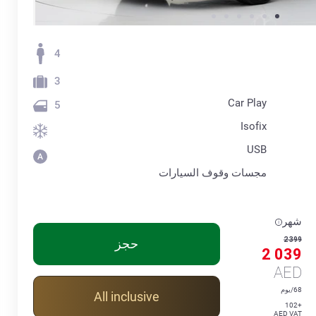
4
3
Car Play
5
Isofix
USB
مجسات وقوف السيارات
شهر
2 399
حجز
2 039
AED
68/يوم
All inclusive
+102
AED VAT