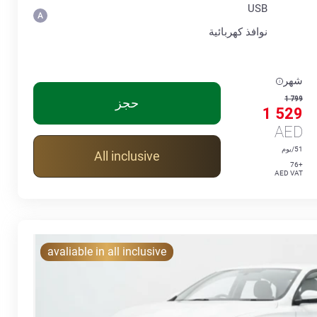
USB
نوافذ كهربائية
شهر
1 799
حجز
1 529
AED
51/يوم
All inclusive
+76
AED VAT
avaliable in all inclusive