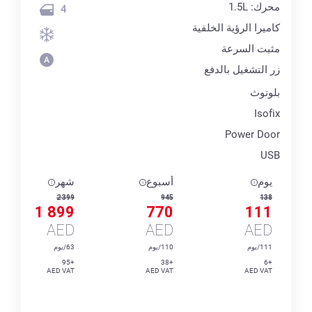
محرك: 1.5L
4
كاميرا الرؤية الخلفية
مثبت السرعة
زر التشغيل بالدفع
بلوتوث
Isofix
Power Door
USB
يوم
أسبوع
شهر
2 399
945
138
1 899
770
111
AED
AED
AED
111/يوم
110/يوم
63/يوم
+95
+38
+6
AED VAT
AED VAT
AED VAT