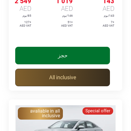
2 549
1 019
143
AED
AED
AED
143/يوم
146/يوم
85/يوم
+127
+51
+7
AED VAT
AED VAT
AED VAT
حجز
All inclusive
avaliable in all
Special offer
inclusive