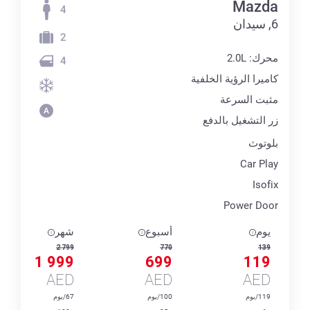
Mazda
4
6, سيدان
2
محرك: 2.0L
4
كاميرا الرؤية الخلفية
مثبت السرعة
زر التشغيل بالدفع
بلوتوث
Car Play
Isofix
Power Door
يوم
أسبوع
شهر
2 799
770
139
1 999
699
119
AED
AED
AED
119/يوم
100/يوم
67/يوم