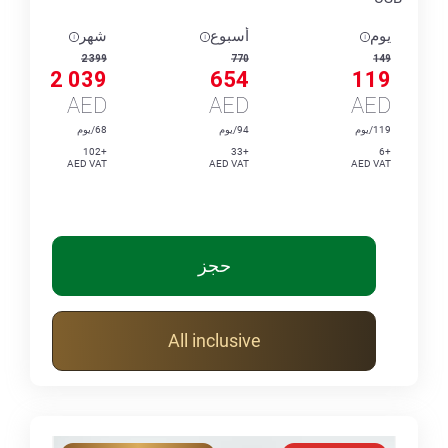
يوم
أسبوع
شهر
2 399
770
149
2 039
654
119
AED
AED
AED
119/يوم
94/يوم
68/يوم
+102
+33
+6
AED VAT
AED VAT
AED VAT
حجز
All inclusive