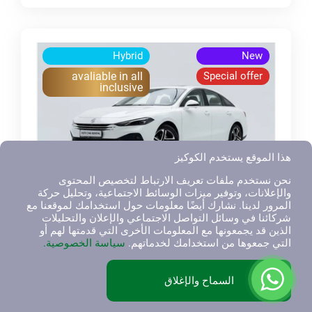
Hybrid
New
avaliable in all
Special offer
inclusive
هذا الموقع يستخدم الكوكيز
نحن نستخدم ملفات تعريف الارتباط لتخصيص المحتوى
والإعلانات، وتوفير ميزات الوسائط الاجتماعية، وتحليل حركة
المرور لدينا. نشارك أيضًا معلومات حول استخدامك لموقعنا مع
MG
5
شركائنا في وسائل التواصل الاجتماعي والإعلان والتحليلات
MG 8, سيدان
الذين قد يجمعونها مع المعلومات الأخرى التي قدمتها لهم أو
التي جمعوها من استخدامك لخدماتهم.
سياسة الخصوصية.
1
محرك: 1.5L
4
السماح والإغلاق
كاميرا الرؤية الخلفية
مثبت السرعة