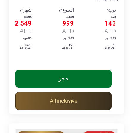
يوم
أسبوع
شهر
2 999
1 189
179
2 549
999
143
AED
AED
AED
143/يوم
143/يوم
85/يوم
+127
+50
+7
AED VAT
AED VAT
AED VAT
حجز
All inclusive