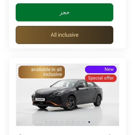
حجز
All inclusive
avaliable in all
New
inclusive
Special offer