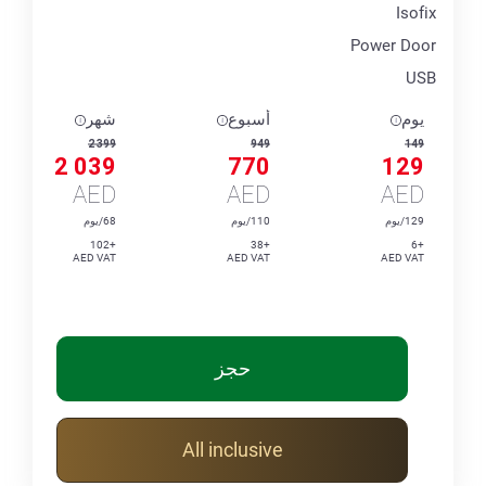
Isofix
Power Door
USB
يوم
أسبوع
شهر
2 399
949
149
2 039
770
129
AED
AED
AED
129/يوم
110/يوم
68/يوم
+102
+38
+6
AED VAT
AED VAT
AED VAT
حجز
All inclusive