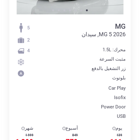
MG
5
MG 5 2026, سيدان
2
محرك: 1.5L
4
مثبت السرعة
زر التشغيل بالدفع
بلوتوث
Car Play
Isofix
Power Door
USB
يوم
أسبوع
شهر
1 999
849
139