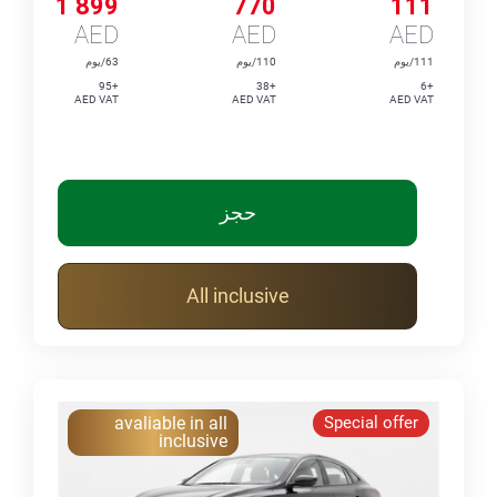
1 899
770
111
AED
AED
AED
111/يوم
110/يوم
63/يوم
+95
+38
+6
AED VAT
AED VAT
AED VAT
حجز
All inclusive
avaliable in all
Special offer
inclusive