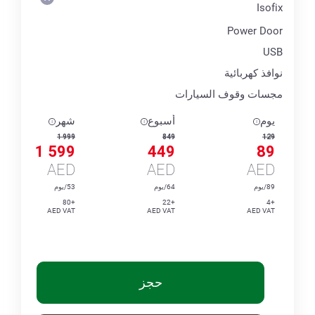
Isofix
Power Door
USB
نوافذ كهربائية
مجسات وقوف السيارات
يوم
أسبوع
شهر
1 999
849
129
1 599
449
89
AED
AED
AED
89/يوم
64/يوم
53/يوم
+80
+22
+4
AED VAT
AED VAT
AED VAT
حجز