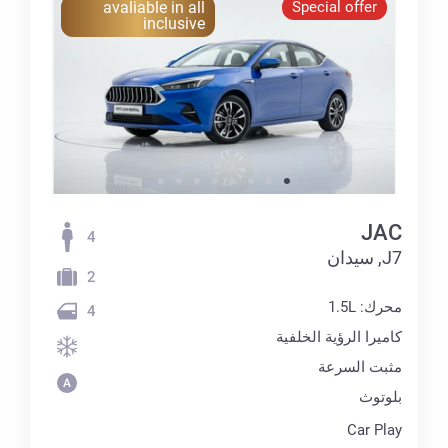
avaliable in all
Special offer
inclusive
JAC
4
J7, سيدان
2
محرك: 1.5L
4
كاميرا الرؤية الخلفية
مثبت السرعة
بلوتوث
Car Play