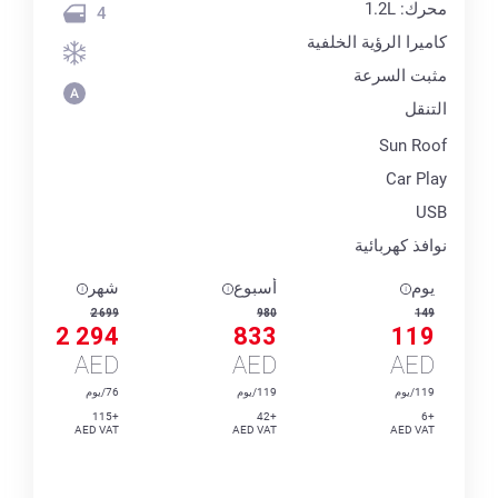
محرك: 1.2L
4
كاميرا الرؤية الخلفية
مثبت السرعة
التنقل
Sun Roof
Car Play
USB
نوافذ كهربائية
يوم
أسبوع
شهر
2 699
980
149
2 294
833
119
AED
AED
AED
119/يوم
119/يوم
76/يوم
+115
+42
+6
AED VAT
AED VAT
AED VAT