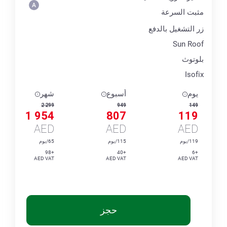
مثبت السرعة
زر التشغيل بالدفع
Sun Roof
بلوتوث
Isofix
يوم
أسبوع
شهر
2 299
949
149
1 954
807
119
AED
AED
AED
119/يوم
115/يوم
65/يوم
+98
+40
+6
AED VAT
AED VAT
AED VAT
حجز