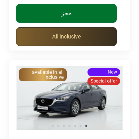
حجز
All inclusive
avaliable in all
New
inclusive
Special offer