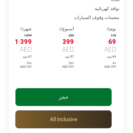
نوافذ كهربائية
مجسات وقوف السيارات
يوم
أسبوع
شهر
1 599
630
110
1 399
399
69
AED
AED
AED
69/يوم
57/يوم
47/يوم
+70
+20
+3
AED VAT
AED VAT
AED VAT
حجز
All inclusive