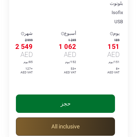
بلوتوث
Isofix
USB
يوم
أسبوع
شهر
2 999
1 249
189
2 549
1 062
151
AED
AED
AED
151/يوم
152/يوم
85/يوم
+127
+53
+8
AED VAT
AED VAT
AED VAT
حجز
All inclusive