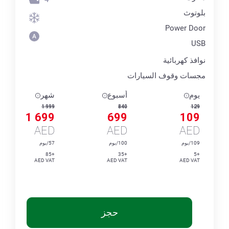
بلوتوث
Power Door
USB
نوافذ كهربائية
مجسات وقوف السيارات
يوم
أسبوع
شهر
1 999
840
129
1 699
699
109
AED
AED
AED
109/يوم
100/يوم
57/يوم
+85
+35
+5
AED VAT
AED VAT
AED VAT
حجز