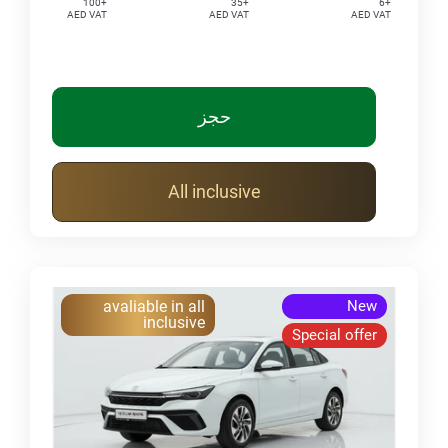
+100
+35
+6
AED VAT
AED VAT
AED VAT
حجز
All inclusive
avaliable in all
New
inclusive
Special offer