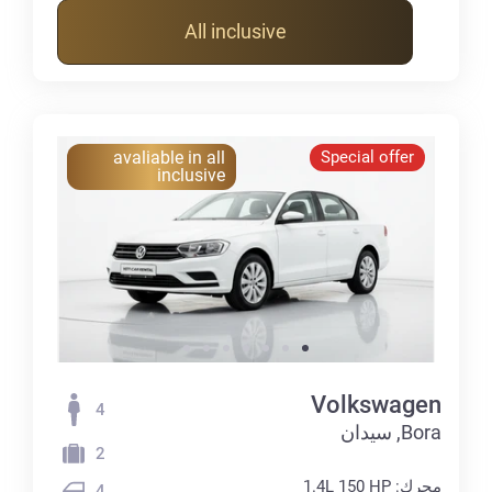
All inclusive
avaliable in all
Special offer
inclusive
Volkswagen
4
Bora, سيدان
2
محرك: 1.4L 150 HP
4