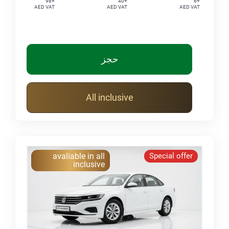
+98
+40
+6
AED VAT
AED VAT
AED VAT
حجز
All inclusive
avaliable in all
Special offer
inclusive