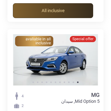
All inclusive
avaliable in all
Special offer
inclusive
MG
4
5 Mid Option, سيدان
2