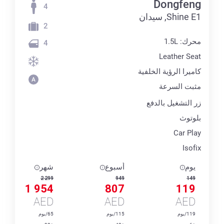
Dongfeng
4
Shine E1, سيدان
2
محرك: 1.5L
4
Leather Seat
كاميرا الرؤية الخلفية
مثبت السرعة
زر التشغيل بالدفع
بلوتوث
Car Play
Isofix
يوم
أسبوع
شهر
2 299
949
149
1 954
807
119
AED
AED
AED
119/يوم
115/يوم
65/يوم