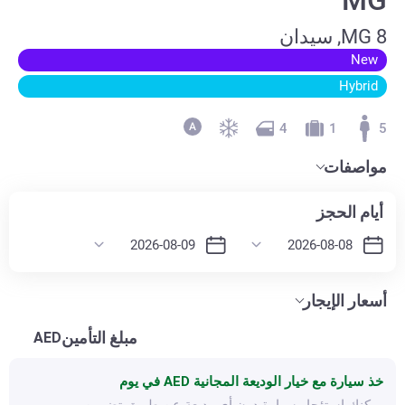
MG 8, سيدان
New
Hybrid
4
1
5
مواصفات
أيام الحجز
أسعار الإيجار
مبلغ التأمين
AED
خذ سيارة مع خيار الوديعة المجانية
AED في يوم
يمكنك استئجار سيارة دون أي وديعة عن طريق تضمين