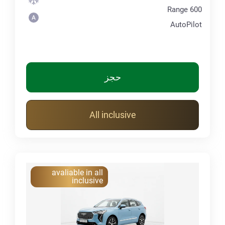
Range 600
AutoPilot
حجز
All inclusive
avaliable in all
inclusive