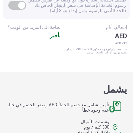
رسوم الخدمة الإضافية في سعر الإيجار الخاص بك
(الحد الأدنى للرسوم بدون إيداع هو 3 أيام)
إجمالي
أيام
بحاجة الى المزيد من الوقت؟
AED
تأجير
AED VAT
عند الاستئجار ليوم واحد تكون التكلفة + 30٪. الإيجار
لمدة يومين أو أكثر بالسعر اليومي.
يشمل
تأمين شامل مع خصم للخطأ
AED وصفر للخصم في حالة
عدم وجود خطأ
وشملت الأميال:
300 كلم / يوم
1050 كم / أسبوع