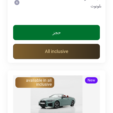
بلوتوث
حجز
All inclusive
avaliable in all
New
inclusive