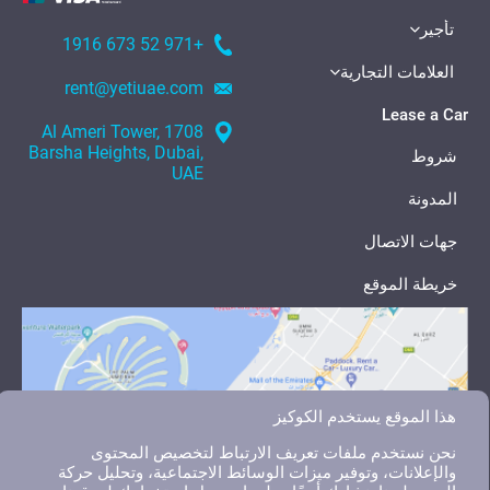
تأجير
+971 52 673 1916
العلامات التجارية
rent@yetiuae.com
Lease a Car
1708 Al Ameri Tower,
Barsha Heights, Dubai,
شروط
UAE
المدونة
جهات الاتصال
خريطة الموقع
هذا الموقع يستخدم الكوكيز
نحن نستخدم ملفات تعريف الارتباط لتخصيص المحتوى
والإعلانات، وتوفير ميزات الوسائط الاجتماعية، وتحليل حركة