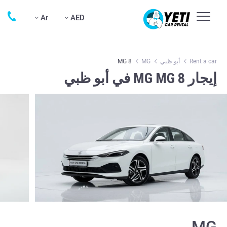
Ar
AED
Rent a car
أبو ظبي
MG
MG 8
إيجار MG MG 8 في أبو ظبي
MG