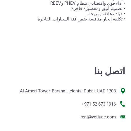
• أداء قوي واقتصادي بنظام PHEV وREEV
• تصميم أنيق ومقصورة فاخرة
• قيادة هادئة ومريحة
• تكلفة إيجار منافسة ضمن فئة السيارات الفاخرة
اتصل بنا
1708 Al Ameri Tower, Barsha Heights, Dubai, UAE
+971 52 673 1916
rent@yetiuae.com