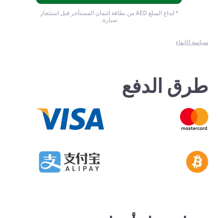
* ايداع المبلغ
AED من بطاقة ائتمان المستأجر قبل استئجار
سيارة.
سياسة الإنهاء
طرق الدفع