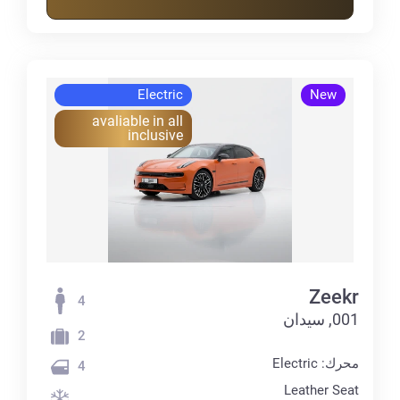
Electric
New
avaliable in all
inclusive
Zeekr
4
001, سيدان
2
محرك: Electric
4
Leather Seat