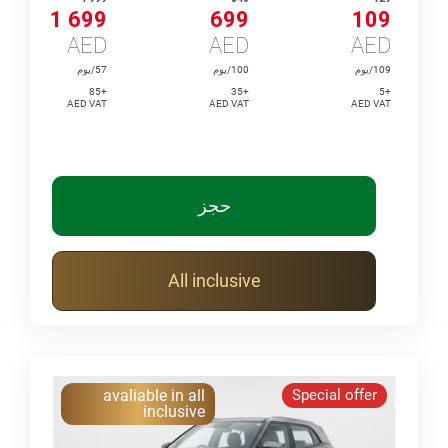
1 699
699
109
AED
AED
AED
109/يوم
100/يوم
57/يوم
+85
+35
+5
AED VAT
AED VAT
AED VAT
حجز
All inclusive
avaliable in all
Special offer
inclusive