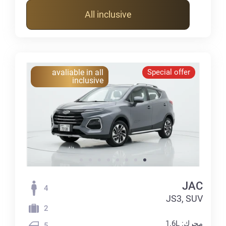
All inclusive
avaliable in all
Special offer
inclusive
JAC
4
JS3, SUV
2
محرك: 1.6L
5