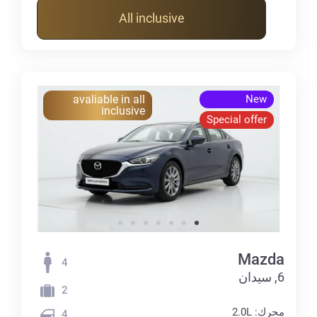
All inclusive
avaliable in all
New
inclusive
Special offer
Mazda
4
6, سيدان
2
محرك: 2.0L
4