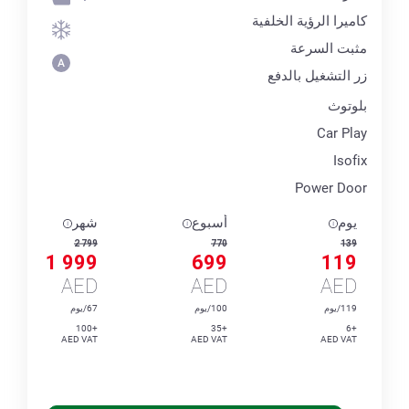
كاميرا الرؤية الخلفية
مثبت السرعة
زر التشغيل بالدفع
بلوتوث
Car Play
Isofix
Power Door
يوم
أسبوع
شهر
2 799
770
139
1 999
699
119
AED
AED
AED
119/يوم
100/يوم
67/يوم
+100
+35
+6
AED VAT
AED VAT
AED VAT