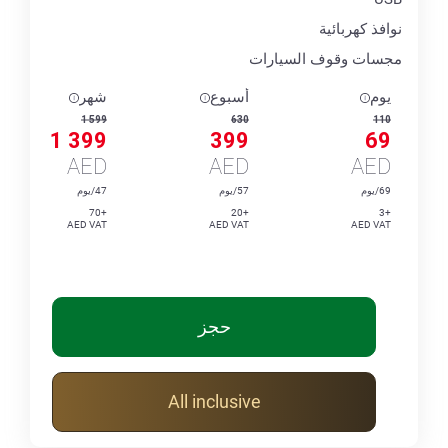
نوافذ كهربائية
مجسات وقوف السيارات
يوم
أسبوع
شهر
1 599
630
110
1 399
399
69
AED
AED
AED
69/يوم
57/يوم
47/يوم
+70
+20
+3
AED VAT
AED VAT
AED VAT
حجز
All inclusive