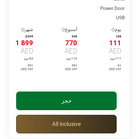
Power Door
USB
يوم
أسبوع
شهر
2 399
945
138
1 899
770
111
AED
AED
AED
111/يوم
110/يوم
63/يوم
+95
+38
+6
AED VAT
AED VAT
AED VAT
حجز
All inclusive