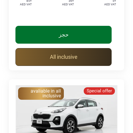
+85
+36
+5
AED VAT
AED VAT
AED VAT
حجز
All inclusive
avaliable in all
Special offer
inclusive