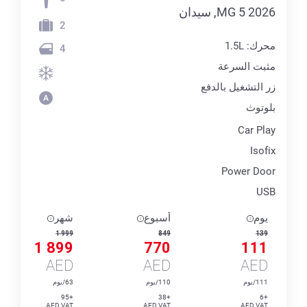
MG 5 2026, سيدان
2
محرك: 1.5L
4
مثبت السرعة
زر التشغيل بالدفع
بلوتوث
Car Play
Isofix
Power Door
USB
يوم
أسبوع
شهر
1 999
849
139
1 899
770
111
AED
AED
AED
111/يوم
110/يوم
63/يوم
+95
+38
+6
AED VAT
AED VAT
AED VAT