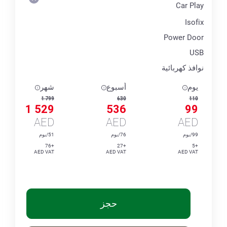
Car Play
Isofix
Power Door
USB
نوافذ كهربائية
يوم
أسبوع
شهر
1 799
630
110
1 529
536
99
AED
AED
AED
99/يوم
76/يوم
51/يوم
+76
+27
+5
AED VAT
AED VAT
AED VAT
حجز