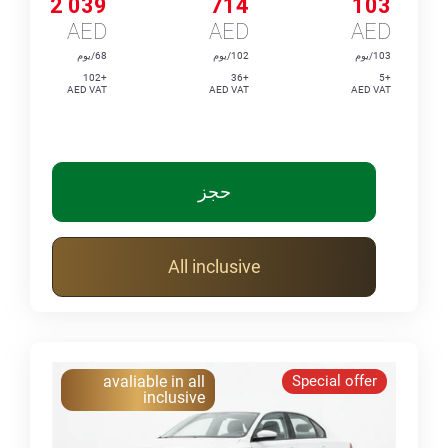
2 039
714
103
AED
AED
AED
103/يوم
102/يوم
68/يوم
+102
+36
+5
AED VAT
AED VAT
AED VAT
حجز
All inclusive
avaliable in all
Special offer
inclusive