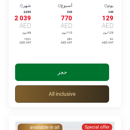
يوم
أسبوع
شهر
2 399
949
149
2 039
770
129
AED
AED
AED
129/يوم
110/يوم
68/يوم
+102
+38
+6
AED VAT
AED VAT
AED VAT
حجز
All inclusive
avaliable in all
Special offer