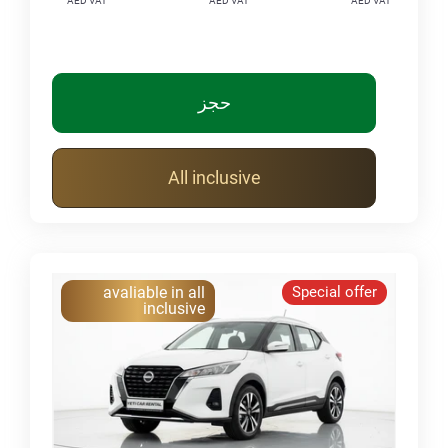
AED VAT
AED VAT
AED VAT
حجز
All inclusive
avaliable in all
Special offer
inclusive