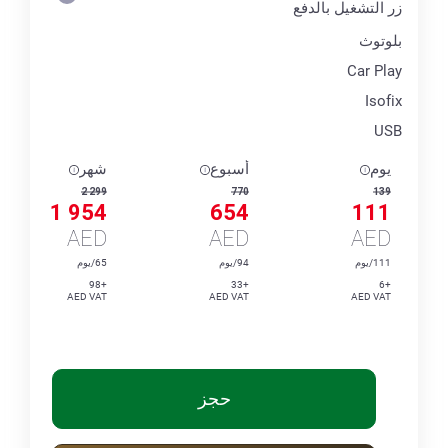
زر التشغيل بالدفع
بلوتوث
Car Play
Isofix
USB
يوم
أسبوع
شهر
2 299
770
139
1 954
654
111
AED
AED
AED
111/يوم
94/يوم
65/يوم
+98
+33
+6
AED VAT
AED VAT
AED VAT
حجز