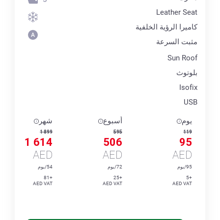
Leather Seat
كاميرا الرؤية الخلفية
مثبت السرعة
Sun Roof
بلوتوث
Isofix
USB
يوم
أسبوع
شهر
1 899
595
119
1 614
506
95
AED
AED
AED
95/يوم
72/يوم
54/يوم
+81
+25
+5
AED VAT
AED VAT
AED VAT