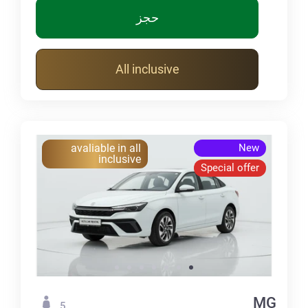
حجز
All inclusive
avaliable in all
New
inclusive
Special offer
MG
5