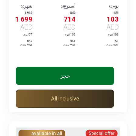
يوم
أسبوع
شهر
1 999
840
129
1 699
714
103
AED
AED
AED
103/يوم
102/يوم
57/يوم
+85
+36
+5
AED VAT
AED VAT
AED VAT
حجز
All inclusive
avaliable in all
Special offer