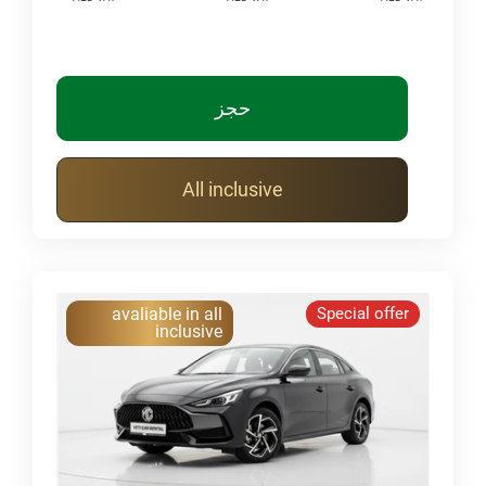
حجز
All inclusive
avaliable in all
Special offer
inclusive