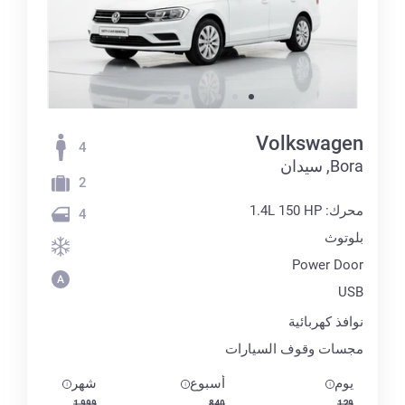
Volkswagen
4
Bora, سيدان
2
محرك: 1.4L 150 HP
4
بلوتوث
Power Door
USB
نوافذ كهربائية
مجسات وقوف السيارات
يوم
أسبوع
شهر
1 999
840
129