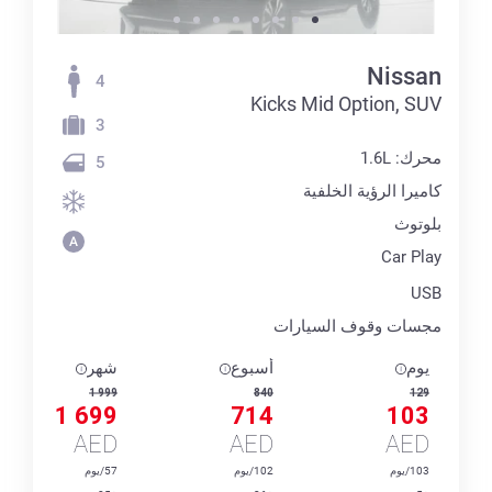
Nissan
4
Kicks Mid Option, SUV
3
محرك: 1.6L
5
كاميرا الرؤية الخلفية
بلوتوث
Car Play
USB
مجسات وقوف السيارات
يوم
أسبوع
شهر
1 999
840
129
1 699
714
103
AED
AED
AED
103/يوم
102/يوم
57/يوم