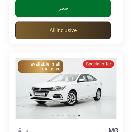
حجز
All inclusive
avaliable in all
Special offer
inclusive
MG
4