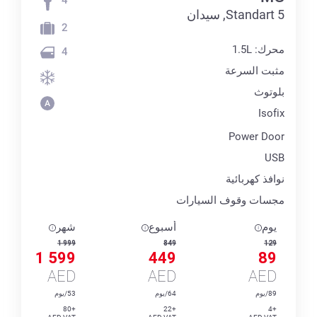
5 Standart, سيدان
2
محرك: 1.5L
4
مثبت السرعة
بلوتوث
Isofix
Power Door
USB
نوافذ كهربائية
مجسات وقوف السيارات
يوم
أسبوع
شهر
1 999
849
129
1 599
449
89
AED
AED
AED
89/يوم
64/يوم
53/يوم
+80
+22
+4