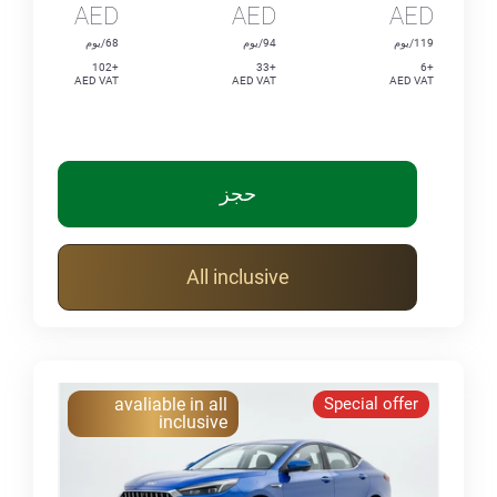
AED
AED
AED
119/يوم
94/يوم
68/يوم
+102
+33
+6
AED VAT
AED VAT
AED VAT
حجز
All inclusive
avaliable in all
Special offer
inclusive