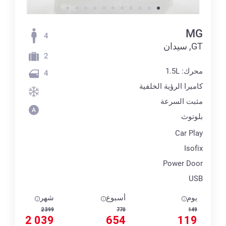
MG
4
GT, سيدان
2
محرك: 1.5L
4
كاميرا الرؤية الخلفية
مثبت السرعة
بلوتوث
Car Play
Isofix
Power Door
USB
يوم
أسبوع
شهر
2 399
770
149
2 039
654
119