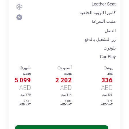
Leather Seat
كاميرا الرؤية الخلفية
مثبت السرعة
التنقل
زر التشغيل بالدفع
بلوتوث
Car Play
يوم
أسبوع
شهر
5 999
2 590
420
5 099
2 202
336
AED
AED
AED
336/يوم
314/يوم
170/يوم
+255
+110
+17
AED VAT
AED VAT
AED VAT