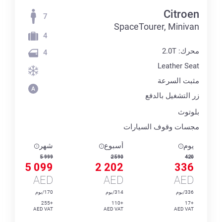
Citroen
7
SpaceTourer, Minivan
4
محرك: 2.0T
4
Leather Seat
مثبت السرعة
زر التشغيل بالدفع
بلوتوث
مجسات وقوف السيارات
يوم
أسبوع
شهر
5 999
2 590
420
5 099
2 202
336
AED
AED
AED
336/يوم
314/يوم
170/يوم
+255
+110
+17
AED VAT
AED VAT
AED VAT