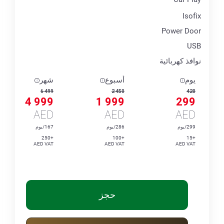
Isofix
Power Door
USB
نوافذ كهربائية
يوم
أسبوع
شهر
6 499
2 450
420
4 999
1 999
299
AED
AED
AED
299/يوم
286/يوم
167/يوم
+250
+100
+15
AED VAT
AED VAT
AED VAT
حجز