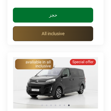
حجز
All inclusive
avaliable in all
Special offer
inclusive