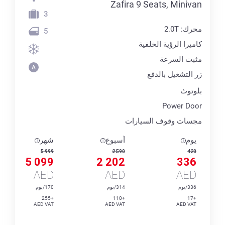
Zafira 9 Seats, Minivan
3
محرك: 2.0T
5
كاميرا الرؤية الخلفية
مثبت السرعة
زر التشغيل بالدفع
بلوتوث
Power Door
مجسات وقوف السيارات
يوم
أسبوع
شهر
5 999
2 590
420
5 099
2 202
336
AED
AED
AED
336/يوم
314/يوم
170/يوم
+255
+110
+17
AED VAT
AED VAT
AED VAT