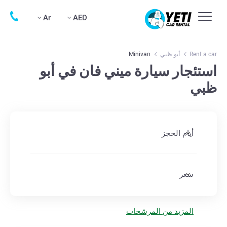
Ar
AED
Rent a car
أبو ظبي
Minivan
استئجار سيارة ميني فان في أبو
ظبي
أيام الحجز
سعر
المزيد من المرشحات