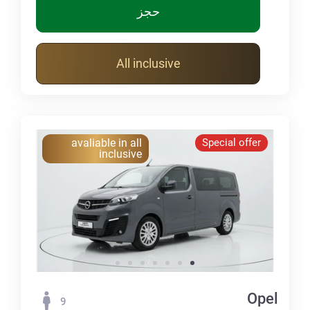
حجز
All inclusive
avaliable in all
Special offer
inclusive
Opel
9