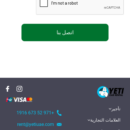
اتصل بنا
تأجير
+971 52 673 1916
العلامات التجارية
rent@yetiuae.com