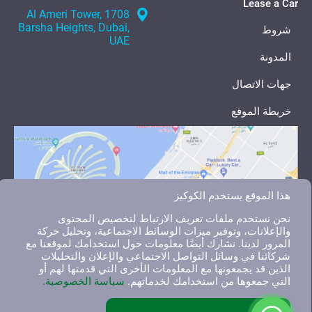
Lease a Car
1708 Al Ameri Tower,
Barsha Heights, Dubai,
شروط
UAE
المدونة
جهات الاتصال
خريطة الموقع
هذا الموقع يستخدم الكوكيز
نحن نستخدم ملفات تعريف الارتباط لتخصيص المحتوى
والإعلانات، وتوفير ميزات الوسائط الاجتماعية، وتحليل حركة
المرور لدينا. نشارك أيضًا معلومات حول استخدامك لموقعنا مع
شركائنا في وسائل التواصل الاجتماعي والإعلان والتحليلات
الذين قد يجمعونها مع المعلومات الأخرى التي قدمتها لهم أو
التي جمعوها من استخدامك لخدماتهم.
سياسة الخصوصية.
English
العربية
Русский