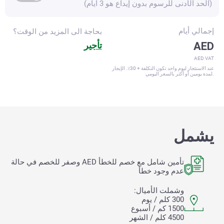
(الحد الأدنى للرسوم بدون إيداع هو 3 أيام)
إجمالي
أيام
بحاجة الى المزيد من الوقت؟
AED
تأجير
AED VAT
عند الاستئجار ليوم واحد تكون التكلفة + 30٪. الإيجار
لمدة يومين أو أكثر بالسعر اليومي.
يشمل
تأمين شامل مع خصم للخطأ
AED وصفر للخصم في حالة
عدم وجود خطأ
وشملت الأميال:
300 كلم / يوم
1500 كم / أسبوع
4500 كلم / الشهر