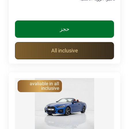
حجز
All inclusive
avaliable in all
inclusive