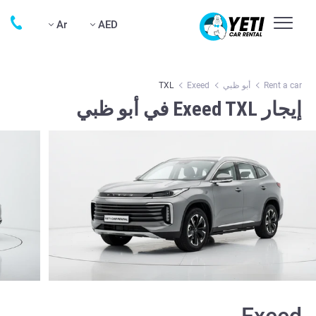
Ar
AED
Rent a car
أبو ظبي
Exeed
TXL
إيجار Exeed TXL في أبو ظبي
Exeed