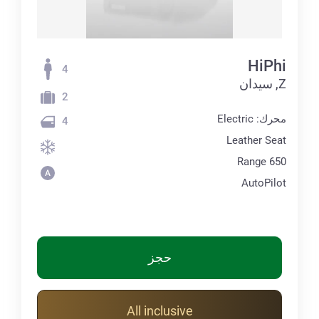
HiPhi
4
Z, سيدان
2
محرك: Electric
4
Leather Seat
Range 650
AutoPilot
حجز
All inclusive