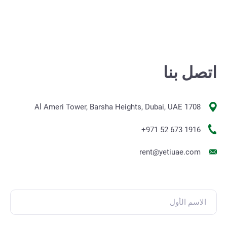
اتصل بنا
1708 Al Ameri Tower, Barsha Heights, Dubai, UAE
+971 52 673 1916
rent@yetiuae.com