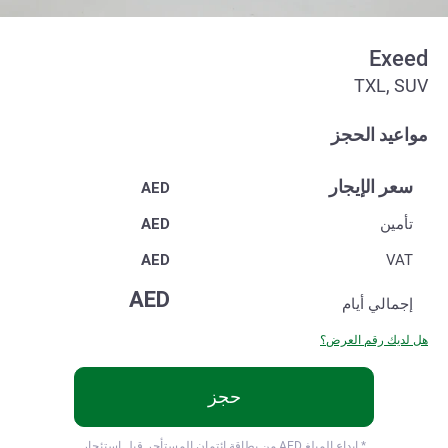
Exeed
TXL, SUV
مواعيد الحجز
سعر الإيجار
AED
تأمين
AED
AED
VAT
AED
إجمالي
أيام
هل لديك رقم العرض؟
حجز
* ايداع المبلغ
AED من بطاقة ائتمان المستأجر قبل استئجار