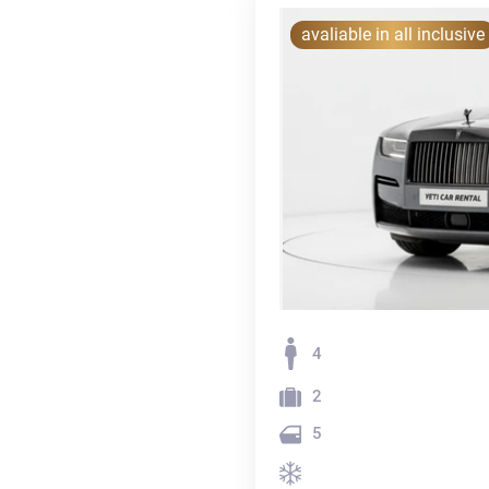
avaliable in all inclusive
4
2
5