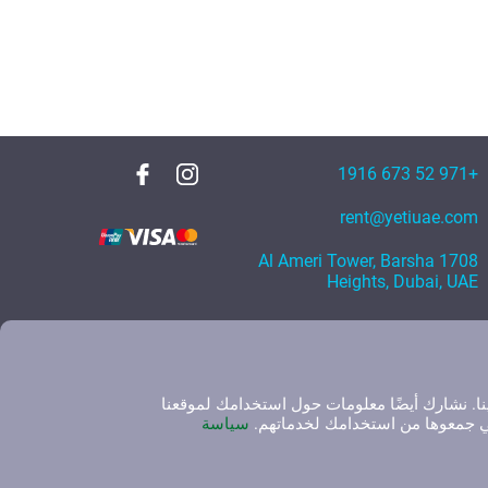
+971 52 673 1916
rent@yetiuae.com
1708 Al Ameri Tower, Barsha
Heights, Dubai, UAE
نا. نشارك أيضًا معلومات حول استخدامك لموقعنا
لتي جمعوها من استخدامك لخدماتهم.
سياسة