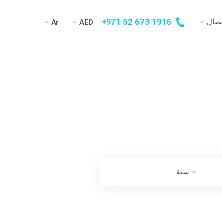
+971 52 673 1916
تصال
Ar
AED
سنة