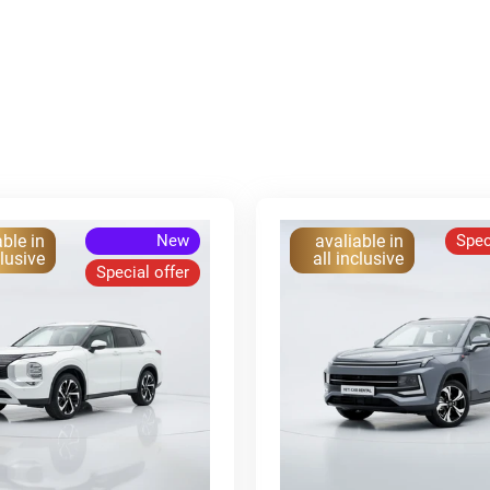
able in
New
avaliable in
Spec
clusive
all inclusive
Special offer