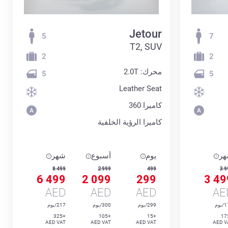
Jetour
5
7
T2, SUV
2
2
محرك: 2.0T
5
5
Leather Seat
كاميرا 360
كاميرا الرؤية الخلفية
ر
يوم
أسبوع
شهر
8 499
2 999
499
3 9
6 499
2 099
299
3 49
AED
AED
AED
AE
يوم
299/يوم
300/يوم
217/يوم
+325
+105
+15
AED VAT
AED VAT
AED VAT
AED V