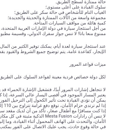
حالة ممتازة لسطح الطريق.
سلوك القيادة على أعلى مستوى؛
الغياب التام للأشخاص في حالة سكر على الطريق؛
مجموعة واسعة من الآلات الممتازة والحديثة والجديدة؛
كمية هائلة من مواقف السيارات المتاحة.
ممنوع منعا باتا! لا تنس جواز سفرك الدولي، وقسيمة مطبوعة
عند استئجار سيارة لعدة أيام، يمكنك توفير الكثير من الما
الإيجار، كقاعدة عامة، يتم توضيح جميع الشروط والقيود بقد
ميزات قواعد المرور
لكل دولة خصائص فردية معينة لقواعد السلوك على الطريق.
لا تتجاهل إشارات المرور أبدًا، فتشغيل الإشارة الحمراء قد يكلفك 1000 دولار 
يعتبر المسار الموجود في أقصى اليسار عالي السرعة، إذا ك
يمكن أن تؤدي القيادة تحت تأثير الكحول إلى الترحيل الفو
إذا لم ترتدي حزام الأمان، توقع دفع غرامة تتراوح بين 110 إلى 150 دولارًا. يجب على جميع الركاب ارتداء أحزمة الأمان، دون استثناء!
إذا كنت مسافرًا مع أطفال صغار، تأكد من أن لديك مقعد سيار
لا تنس أن رادارات esta Fusion
الأمان، والتحدث على الهاتف المحمول أثناء القيادة، وما إل
في حالة وقوع حادث، يجب عليك الاتصال على الفور بمكتب ا