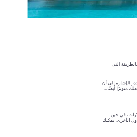
الطريقة التي
جدر الإشارة إلى أن
متوترًا أيضًا...
 وجهة نظر الادخار، فقد تبين أنه مربح للغاية. تبلغ تكلفة الرحلة القياسية من دبي إلى أبو ظبي 210 دولارات، في حين
 قارناه بالدول الأخرى. يمكنك