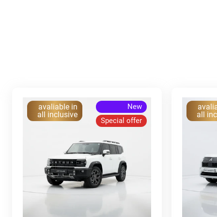
avaliable in
New
avali
all inclusive
all in
Special offer