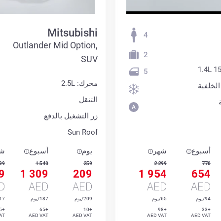
Mitsubishi
4
Outlander Mid Option,
2
SUV
5
محرك: 2.5L
الخلفية
التنقل
زر التشغيل بالدفع
Sun Roof
أسبوع
شهر
يوم
أسبوع
شه
99
1 540
259
2 299
770
9
1 309
209
1 954
654
D
AED
AED
AED
AED
94/يوم
65/يوم
209/يوم
187/يوم
117/
+175
+65
+10
+98
+33
AT
AED VAT
AED VAT
AED VAT
AED VAT