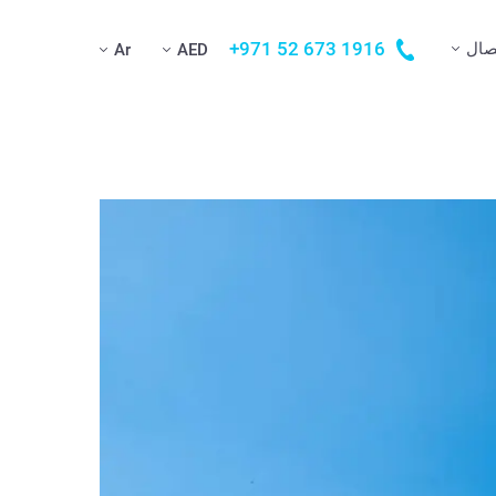
+971 52 673 1916
صال
Ar
AED