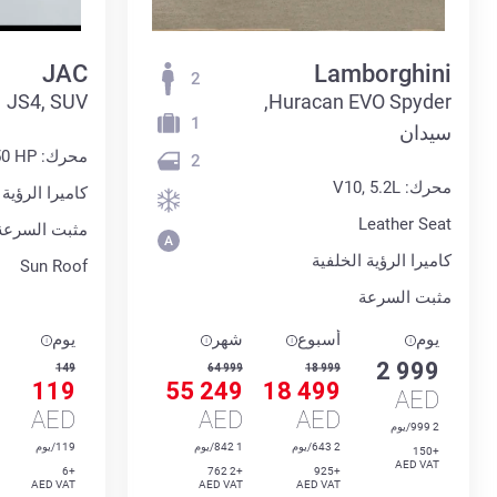
JAC
Lamborghini
2
JS4, SUV
Huracan EVO Spyder,
1
سيدان
محرك: 1.4L 150 HP
2
محرك: V10, 5.2L
كاميرا الرؤية 
Leather Seat
مثبت السرعة
كاميرا الرؤية الخلفية
Sun Roof
مثبت السرعة
يوم
أسبوع
شهر
يوم
2 999
149
64 999
18 999
119
55 249
18 499
AED
AED
AED
AED
2 999/يوم
2 643/يوم
1 842/يوم
119/يوم
+150
AED VAT
+6
+2 762
+925
AED VAT
AED VAT
AED VAT