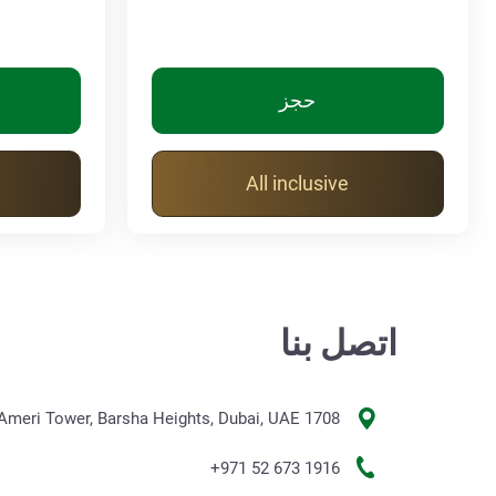
حجز
All inclusive
اتصل بنا
1708 Al Ameri Tower, Barsha Heights, Dubai, UAE
+971 52 673 1916