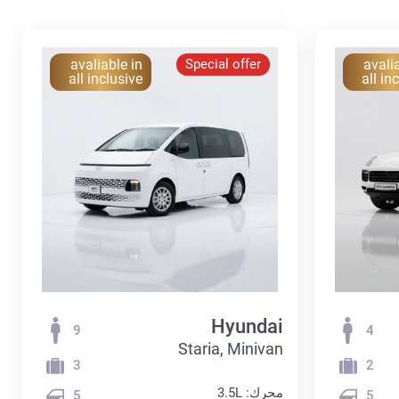
avaliable in
Special offer
avali
all inclusive
all in
Hyundai
9
4
Staria, Minivan
3
2
محرك: 3.5L
5
5