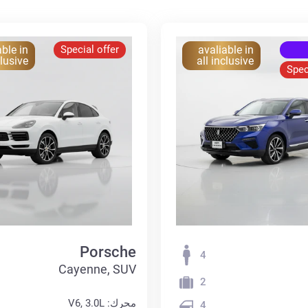
able in
Special offer
avaliable in
clusive
all inclusive
Spec
Porsche
4
Cayenne, SUV
2
محرك: V6, 3.0L
4