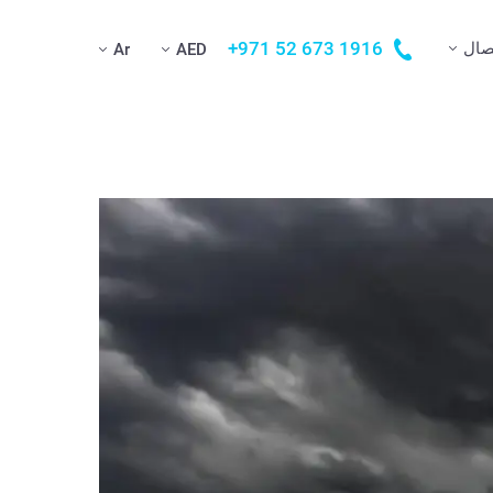
+971 52 673 1916
صال
Ar
AED