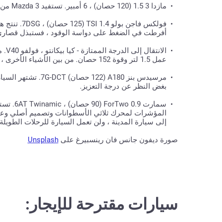
مازدا 3 1.5 (120 حصان) ، 6 أمبير. تستفيد Mazda 3 من محرك عالي الكفاءة ومعزز بسعة 1.5 لتر. التكلفة لكل 100 كيلومتر من الجنزير - 5.8 لتر.
أفرطت في الضغط على دواسة الوقود ، فستبذل قصارى 
عمل 1.5 لتر وقوة 152 حصان. من بين الأشياء الأخرى ، السيارة الكورية الصغيرة بمحرك 4 سرعات مع 4 سرعات أوتوماتيكية هي أيضًا خيار جيد.
بغض النظر عن درجة التعزيز.
المؤشرات لمحرك ثلاثي الأسطوانات وتصميم أصلي وعل
إلى سيارة المدينة ، ولن تعمل السيارة للرحلات الطويل
صورة ديفون جانس فان رينسبيرغ على
Unsplash
سيارات مقترحة للإيجار: