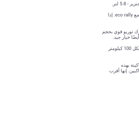
فولكس فاجن بولو 1.4 TSI (125 حصان) ، 7DSG. تنتج هذه السيارة 5.7 لتر لكل 100 كيلومتر. هذا ممكن فقط إذا كنت تركب في وضع eco rally. إذا
 الأصل السويدي مجهزة بمحرك توربو قوي بحجم
مرسيدس بنز A180 (122 حصان) 7G-DCT. تشتهر السيارات الألمانية بجودتها الممتازة. محرك 1.6 لتر يستهلك 5.1 لتر من البنزين لكل 100 كيلومتر
لبنزين لكل 100 كيلومتر. تدين الماكينة بهذه
ين. إنها أقرب