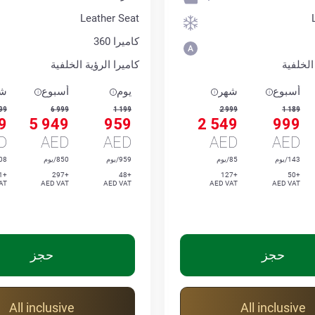
Leather Seat
كاميرا 360
الخلفية
كاميرا الرؤية الخلفية
أسبوع
شهر
يوم
أسبوع
شه
99
6 999
1 199
2 999
1 189
9
5 949
959
2 549
999
D
AED
AED
AED
AED
143/يوم
85/يوم
959/يوم
850/يوم
708/
+1 062
+297
+48
+127
+50
AT
AED VAT
AED VAT
AED VAT
AED VAT
حجز
حجز
All inclusive
All inclusive