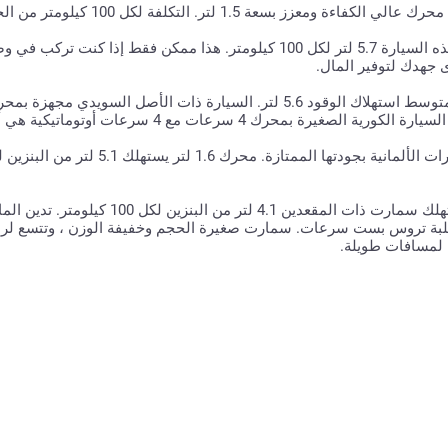
جهدك لتوفير المال.
الانتقال إلى الدرجة الممتازة - كيا بيكانتو ، فولفو V40. متوسط ​​استهلاك الوقود 5.6 لتر. السيارة ذات
سمارت ForTwo 0.9 (90 حصان) ، 6АТ Twinamic. تستهلك سمارت ذات المقعدين 4.1 لتر من ا
بة تروس بست سرعات. سمارت صغيرة الحجم وخفيفة الوزن ، وتتسع لراكب
ة لمسافات طويلة.