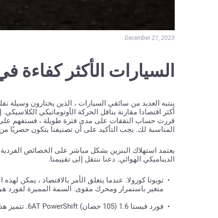
December 21, 2023
السيارات الأكثر كفاءة في
ينتبه العديد من سائقي السيارات ، الذين يختارون وسيلة نقله
أكثر اقتصادا مقارنة بناقل الحركة الأوتوماتيكي الكلاسيكي. إ
قررت حساب النفقات على مدى فترة طويلة ، فستفهم على الف
المناسبة لك. يجب التأكيد على أن تصنيفنا يتكون حصريًا من 
يعتمد استهلاك البنزين بشكل مباشر على الخصائص الفردية ل
الديناميكي الهوائي. دعنا ننتقل إلى تقييمنا.
متغير باستمرار ومحرك مقوى. السمة المميزة لفورد هي الروبوت بست سرعات (erShift
فورد فيستا 1.6 (105 حصان) 6АТ PowerShift. تتميز هذه السيارة باستهلاك وقود أقل قليلاً (5.9 لتر لكل 100 كيلومتر).