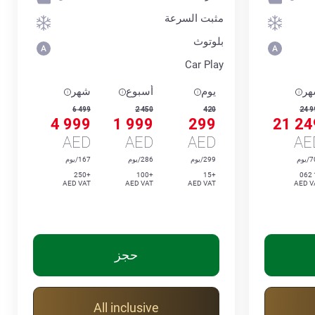
مثبت السرعة
بلوتوث
Car Play
ر
يوم
أسبوع
شهر
6 499
2 450
420
24 9
4 999
1 999
299
21 24
AED
AED
AED
AE
يوم
299/يوم
286/يوم
167/يوم
+250
+100
+15
AED VAT
AED VAT
AED VAT
AED V
حجز
All inclusive