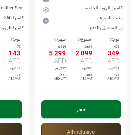
كاميرا الرؤية الخلفية
Leather Seat
مثبت السرعة
كاميرا 360
زر التشغيل بالدفع
كاميرا الرؤية 
يوم
أسبوع
شهر
يوم
179
6 999
2 699
479
143
5 299
2 099
349
AED
AED
AED
AED
349/يوم
300/يوم
177/يوم
143/يوم
+7
+265
+105
+17
AED VAT
AED VAT
AED VAT
AED VAT
حجز
All inclusive