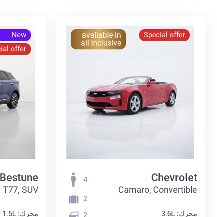
New
avaliable in
Special offer
all inclusive
ial offer
Bestune
Chevrolet
4
T77, SUV
Camaro, Convertible
2
محرك: 3.6L
محرك: 1.5L
2