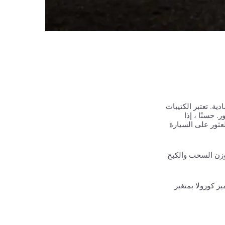
ية. تعتبر الكتيبات
. حسنًا ، إذا
عثور على السيارة
 وزن السحب والكبح
رة أن تنافس Ford Focus. متوسط ​​أدائها 6.3 لتر لكل 100 كيلومتر. تتميز كورولا بمتغير