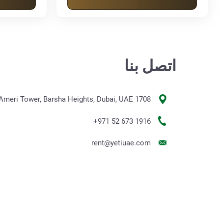
اتصل بنا
1708 Al Ameri Tower, Barsha Heights, Dubai, UAE
+971 52 673 1916
rent@yetiuae.com