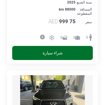
سنة الصنع
2025
المسافة
88000 km
المقطوعة
AED
75 999
سعر
5
2
5
شراء سيارة