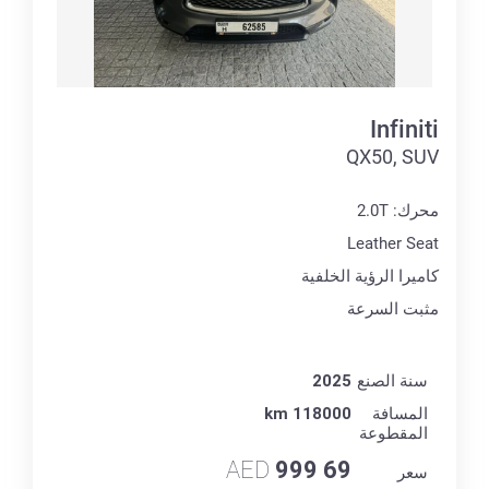
Infiniti
QX50, SUV
محرك: 2.0T
Leather Seat
كاميرا الرؤية الخلفية
مثبت السرعة
سنة الصنع
2025
المسافة
118000 km
المقطوعة
AED
69 999
سعر