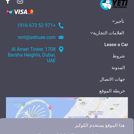
تأجير
+971 52 673 1916
العلامات التجارية
rent@yetiuae.com
Lease a Car
1708 Al Ameri Tower,
Barsha Heights, Dubai,
شروط
UAE
المدونة
جهات الاتصال
خريطة الموقع
هذا الموقع يستخدم الكوكيز