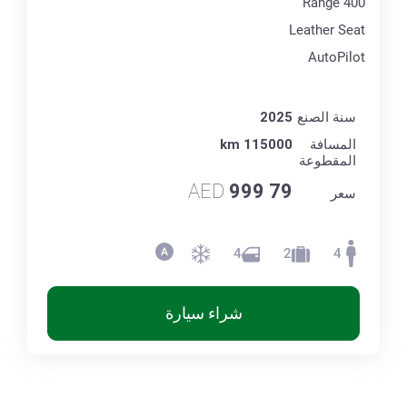
Range 400
Leather Seat
AutoPilot
سنة الصنع
2025
المسافة
115000 km
المقطوعة
AED
79 999
سعر
4
2
4
شراء سيارة