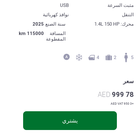
مثبت السرعة
USB
التنقل
نوافذ كهربائية
محرك: 1.4L 150 HP
سنة الصنع
2025
المسافة
115000 km
المقطوعة
4
2
5
سعر
AED
78 999
+3 950 AED VAT
يشتري